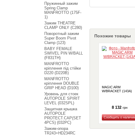
Пружинный зажим
Spring Clamp
MANFROTTO (175F-
1)
Зажим THEATRE
CLAMP ONLY (C280)
Поворотный зажим
Похожие товары
Super Boom Pivot
Clamp (123)
BABY FEMALE
SWIVEL PIN W/BALL
(F831TH)
MANFROTTO
кріплення під стійки
D220 (D220B)
MANFROTTO
кріплення DOUBLE
MAGIC ARM
GRIP HEAD (D100)
W/BRACKET (143A)
Уровень для стоек
AUTOPOLE SPIRIT
LEVEL (032SPL)
8 132
грн
Защитная крышка
AUTOPOLE
PROTECT.CAP(SET
4PCS) (032PC)
Купить
Зажим-опора
TR243+HD234RC