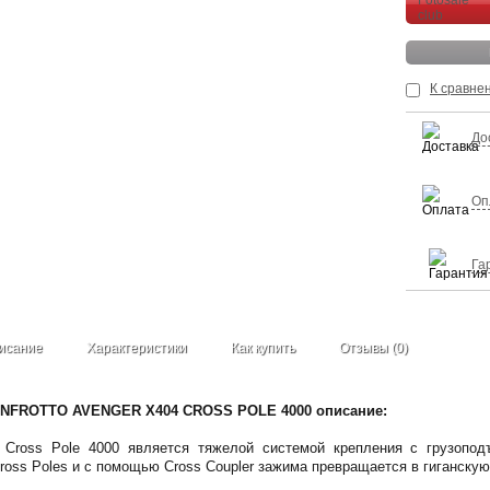
К сравне
До
Оп
Га
исание
Характеристики
Как купить
Отзывы (0)
ANFROTTO AVENGER X404 CROSS POLE 4000 описание:
4 Cross Pole 4000 является тяжелой системой крепления с грузопод
oss Poles и с помощью Cross Coupler зажима превращается в гиганскую