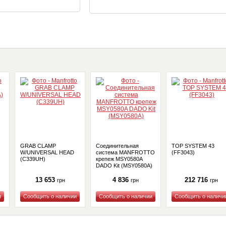
GRAB CLAMP
Соединительная
TOP SYSTEM 43
W/UNIVERSAL HEAD
система MANFROTTO
(FF3043)
(C339UH)
крепеж MSY0580A
DADO Kit (MSY0580A)
13 653
4 836
212 716
грн
грн
грн
Купить
Купить
Купить