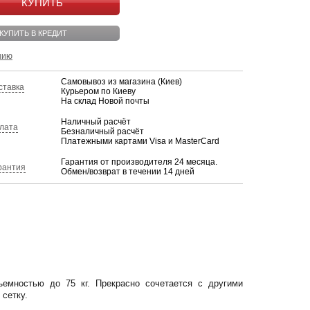
КУПИТЬ
КУПИТЬ В КРЕДИТ
нию
Самовывоз из магазина (Киев)
ставка
Курьером по Киеву
На склад Новой почты
Наличный расчёт
лата
Безналичный расчёт
Платежными картами Visa и MasterCard
Гарантия от производителя 24 месяца.
рантия
Обмен/возврат в течении 14 дней
ъемностью до 75 кг. Прекрасно сочетается с другими
 сетку.