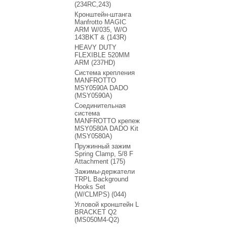
(234RC,243)
Кронштейн-штанга
Manfrotto MAGIC
ARM W/035, W/O
143BKT & (143R)
HEAVY DUTY
FLEXIBLE 520MM
ARM (237HD)
Система крепления
MANFROTTO
MSY0590A DADO
(MSY0590A)
Соединительная
система
MANFROTTO крепеж
MSY0580A DADO Kit
(MSY0580A)
Пружинный зажим
Spring Clamp, 5/8 F
Attachment (175)
Зажимы-держатели
TRPL Background
Hooks Set
(W/CLMPS) (044)
Угловой кронштейн L
BRACKET Q2
(MS050M4-Q2)