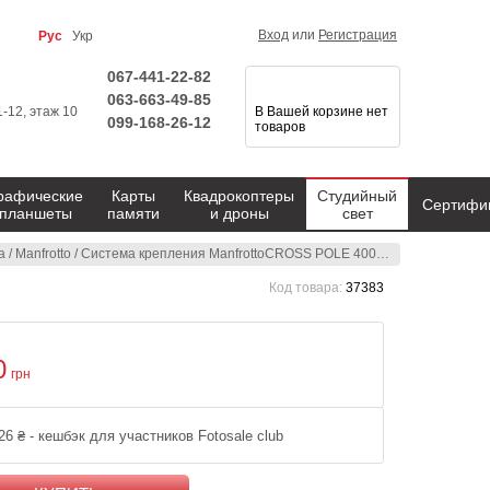
Вход
или
Регистрация
Рус
Укр
067-441-22-82
063-663-49-85
1-12, этаж 10
В Вашей корзине нет
099-168-26-12
товаров
рафические
Карты
Квадрокоптеры
Студийный
Сертифи
планшеты
памяти
и дроны
свет
а
/
Manfrotto
/
Система крепления ManfrottoCROSS POLE 4000 (X404)
Код товара:
37383
0
грн
26 ₴ - кешбэк для участников Fotosale club