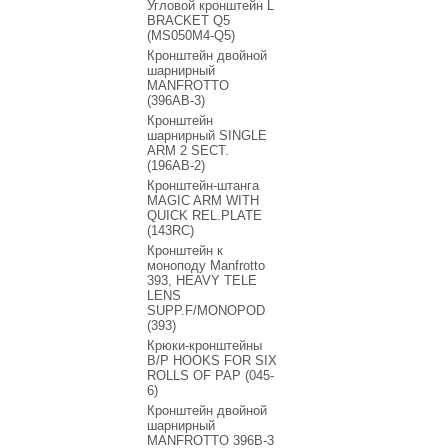
Угловой кронштейн L
BRACKET Q5
(MS050M4-Q5)
Кронштейн двойной
шарнирный
MANFROTTO
(396AB-3)
Кронштейн
шарнирный SINGLE
ARM 2 SECT.
(196AB-2)
Кронштейн-штанга
MAGIC ARM WITH
QUICK REL.PLATE
(143RC)
Кронштейн к
моноподу Manfrotto
393, HEAVY TELE
LENS
SUPP.F/MONOPOD
(393)
Крюки-кронштейны
B/P HOOKS FOR SIX
ROLLS OF PAP (045-
6)
Кронштейн двойной
шарнирный
MANFROTTO 396В-3