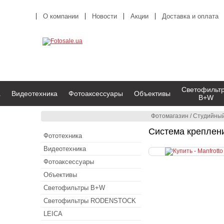
О компании
Новости
Акции
Доставка и оплата
Светофильт
а
Видеотехника
Фотоаксессуары
Объективы
B+W
Фотомагазин
/
Студийный
Система креплен
Фототехника
Видеотехника
Фотоаксессуары
Объективы
Светофильтры B+W
Светофильтры RODENSTOCK
LEICA