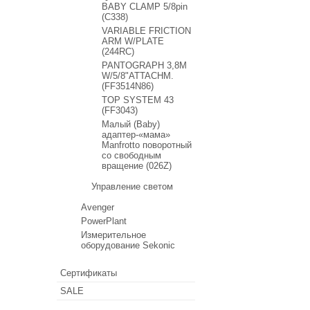
BABY CLAMP 5/8pin
(C338)
VARIABLE FRICTION
ARM W/PLATE
(244RC)
PANTOGRAPH 3,8M
W/5/8"ATTACHM.
(FF3514N86)
TOP SYSTEM 43
(FF3043)
Малый (Baby)
адаптер-«мама»
Manfrotto поворотный
со свободным
вращение (026Z)
Управление светом
Avenger
PowerPlant
Измерительное
оборудование Sekonic
Сертификаты
SALE