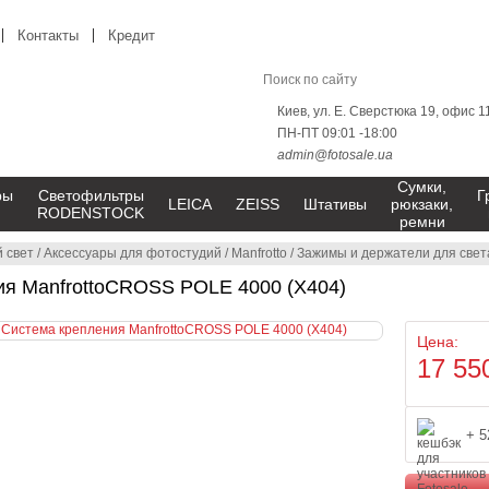
Контакты
Кредит
Киев, ул. Е. Сверстюка 19, офис 1
ПН-ПТ 09:01 -18:00
admin@fotosale.ua
Сумки,
ры
Светофильтры
Г
LEICA
ZEISS
Штативы
рюкзаки,
RODENSTOCK
ремни
 свет
/
Аксессуары для фотостудий
/
Manfrotto
/
Зажимы и держатели для свет
ия ManfrottoCROSS POLE 4000 (X404)
Цена:
17 55
+ 5