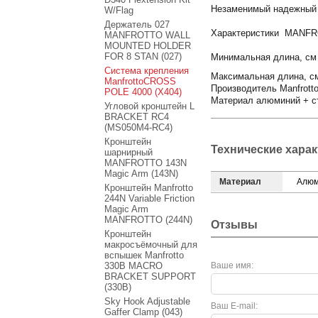
Незаменимый надежный и
W/Flag
Держатель 027
Характеристики MANF
MANFROTTO WALL
MOUNTED HOLDER
FOR 8 STAN (027)
Минимальная длина, см 
Система крепления
Максимальная длина, см
ManfrottoCROSS
Производитель Manfrott
POLE 4000 (X404)
Материал алюминий + с
Угловой кронштейн L
BRACKET RC4
(MS050M4-RC4)
Кронштейн
Технические хара
шарнирный
MANFROTTO 143N
Magic Arm (143N)
Материал
Алюм
Кронштейн Manfrotto
244N Variable Friction
Magic Arm
MANFROTTO (244N)
Отзывы
Кронштейн
макросъёмочный для
вспышек Manfrotto
330B MACRO
Ваше имя:
BRACKET SUPPORT
(330B)
Sky Hook Adjustable
Ваш E-mail:
Gaffer Clamp (043)