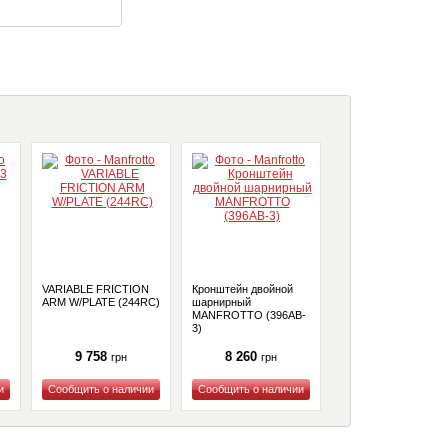
VARIABLE FRICTION
Кронштейн двойной
TABLE ATTACHED
ARM W/PLATE (244RC)
шарнирный
TRIPOD C POST
MANFROTTO (396AB-
(131TC)
3)
9 758
8 260
12 455
грн
грн
грн
Купить
Купить
Купить