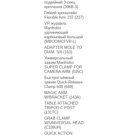
подвійний 3-секц
кріплення (396B-3)
Гибкий кронштейн
Flexible Arm 237 (237)
VR журавль
Manfrotto
удлиняющий
карбоновый большой
(MBOOMCFVR-L)
ADAPTER MOLE TO
DIAM. 5/8 (153)
Универсальный
зажим Manfrotto
SUPER CLAMP FOR
CAMERA ARM (035C)
Быстросъёмный
зажим Quick-Release
Clamp 649 (649)
MAGIC ARM
W/BRACKET (143A)
TABLE ATTACHED
TRIPOD C POST
(131TC)
GRAB CLAMP
W/UNIVERSAL HEAD
(C339UH)
QUICK ACTION