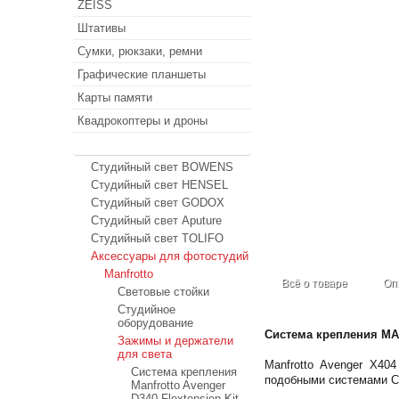
ZEISS
Штативы
Сумки, рюкзаки, ремни
Графические планшеты
Карты памяти
Квадрокоптеры и дроны
Студийный свет
Студийный свет BOWENS
Студийный свет HENSEL
Студийный свет GODOX
Студийный свет Aputure
Студийный свет TOLIFO
Аксессуары для фотостудий
Manfrotto
Всё о товаре
Оп
Световые стойки
Студийное
оборудование
Система крепления M
Зажимы и держатели
для света
Manfrotto Avenger X40
Система крепления
подобными системами Cr
Manfrotto Avenger
D340 Flextension Kit