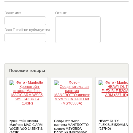
Ваше имя:
Отзыв:
Ваш E-mail:
не публикуется
Похожие товары
Кронштейн-штанга
Соединительная
HEAVY DUTY
Manfrotto MAGIC ARM
система MANFROTTO
FLEXIBLE 520MM ARM
W/035, W/O 143BKT &
крепеж MSY0580A
(237HD)
(143R)
DADO Kit (MSY0580A)