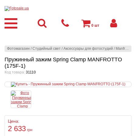
0
шт
Фотомагазин
/
Студийный свет
/
Аксессуары для фотостудий
/
Manfrotto
/
З
Пружинный зажим Spring Clamp MANFROTTO
(175F-1)
Код товара:
31110
Цена:
2 633
грн