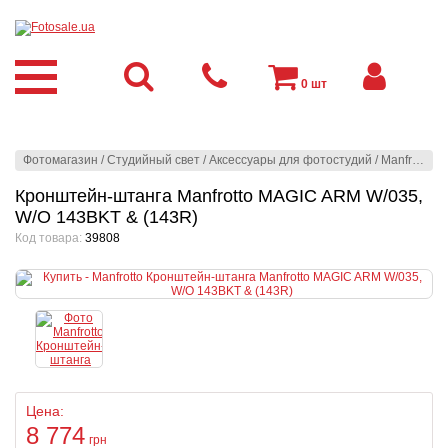
0
шт
Фотомагазин
/
Студийный свет
/
Аксессуары для фотостудий
/
Manfrotto
/
З
Кронштейн-штанга Manfrotto MAGIC ARM W/035,
W/O 143BKT & (143R)
Код товара:
39808
Цена:
8 774
грн