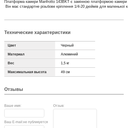
Платформа камери Manfrotto 143BKT є замінною платформою камери д
 Він має стандартне різьбове кріплення 1/4-20 дюймів для маленької 
Технические характеристики
Цвет
Черный
Материал
Алюминий
Вес
1,5 кг
Максимальная высота
49 см
Отзывы
Ваше имя:
Отзыв:
Ваш E-mail:
не публикуется