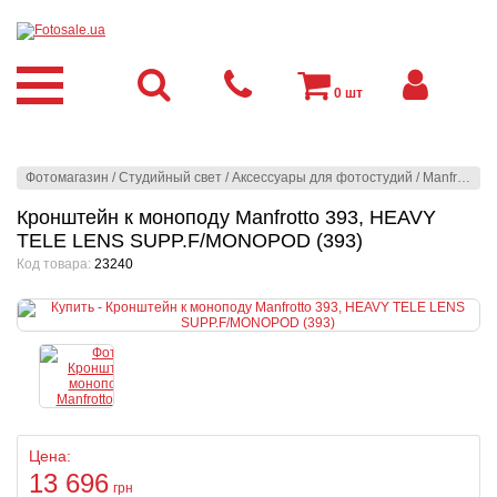
0
шт
Фотомагазин
/
Студийный свет
/
Аксессуары для фотостудий
/
Manfrotto
/
З
Кронштейн к моноподу Manfrotto 393, HEAVY
TELE LENS SUPP.F/MONOPOD (393)
Код товара:
23240
Цена:
13 696
грн