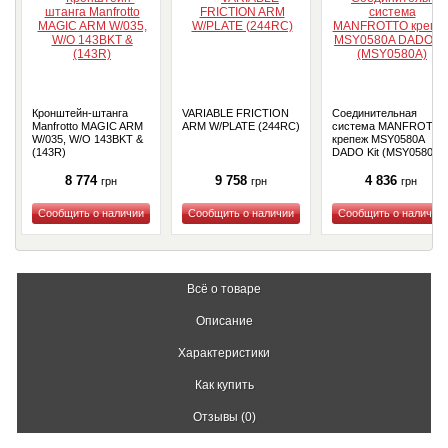
Кронштейн-штанга
VARIABLE FRICTION
Соединительная
Manfrotto MAGIC ARM
ARM W/PLATE (244RC)
система MANFROTT
W/035, W/O 143BKT &
крепеж MSY0580A
(143R)
DADO Kit (MSY0580A)
8 774
9 758
4 836
грн
грн
грн
Купить
Купить
Купить
Всё о товаре
Описание
Характеристики
Как купить
Отзывы (0)