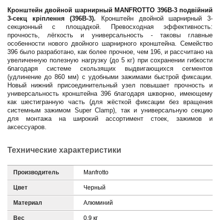
Кронштейн двойной шарнирный MANFROTTO 396В-3 подвійний
3-секц кріплення (396B-3).
Кронштейн двойной шарнирный 3-
секционный с площадкой. Превосходная эффективность:
прочность, лёгкость и универсальность - таковы главные
особенности нового двойного шарнирного кронштейна. Семейство
396 было разработано, как более прочное, чем 196, и рассчитано на
увеличенную полезную нагрузку (до 5 кг) при сохранении гибкости
благодаря системе скользящих выдвигающихся сегментов
(удлинение до 860 мм) с удобными зажимами быстрой фиксации.
Новый нижний присоединительный узел повышает прочность и
универсальность кронштейна 396 благодаря шкворню, имеющему
как шестигранную часть (для жёсткой фиксации без вращения
системным зажимом Super Clamp), так и универсальную секцию
для монтажа на широкий ассортимент стоек, зажимов и
аксессуаров.
Технические характеристики
Производитель
Manfrotto
Цвет
Черный
Материал
Алюминий
Вес
0,9 кг