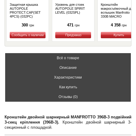
Защитная крышка
Уровень для стоек
Кронштейн
AUTOPOLE
AUTOPOLE SPIRIT
макросъёмочный для
PROTECT.CAP(SET
LEVEL (032SPL)
вспышек Manfrotto
4PCS) (032PC)
330B MACRO
BRACKET SUPPORT
(330B)
300
471
4 358
грн
грн
грн
Купить
Купить
Купить
Всё о товаре
Описание
Характеристики
Как купить
Отзывы (0)
Кронштейн двойной шарнирный MANFROTTO 396В-3 подвійний
3-секц кріплення (396B-3).
Кронштейн двойной шарнирный 3-
секционный с площадкой.