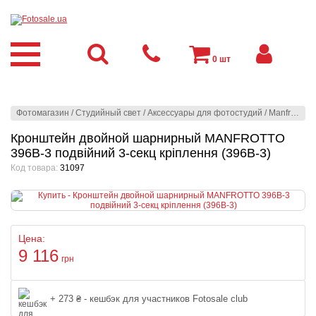
0
шт
Фотомагазин
/
Студийный свет
/
Аксессуары для фотостудий
/
Manfrotto
/
З
Кронштейн двойной шарнирный MANFROTTO
396В-3 подвійний 3-секц кріплення (396B-3)
Код товара:
31097
Цена:
9 116
грн
+ 273 ₴ - кешбэк для участников Fotosale club