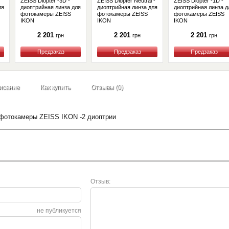
ZEISS Diopter -3D -
ZEISS Diopter Neutral -
ZEISS Diopter -1D -
ля
диоптрийная линза для
диоптрийная линза для
диоптрийная линза д
фотокамеры ZEISS
фотокамеры ZEISS
фотокамеры ZEISS
IKON
IKON
IKON
2 201
2 201
2 201
грн
грн
грн
Купить
Купить
Купить
исание
Как купить
Отзывы (0)
 фотокамеры ZEISS IKON -2 диоптрии
Отзыв:
не публикуется