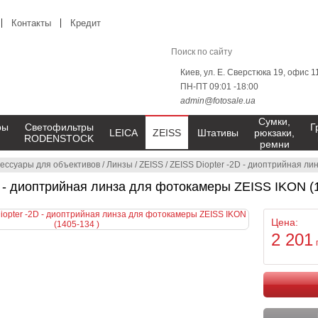
Контакты
Кредит
Киев, ул. Е. Сверстюка 19, офис 1
ПН-ПТ 09:01 -18:00
admin@fotosale.ua
Сумки,
ры
Светофильтры
Г
LEICA
ZEISS
Штативы
рюкзаки,
RODENSTOCK
ремни
сессуары для объективов
/
Линзы
/
ZEISS
/
ZEISS Diopter -2D - диоптрийная ли
D - диоптрийная линза для фотокамеры ZEISS IKON (1
Цена:
2 201