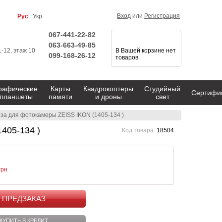
Вход
или
Регистрация
Рус
Укр
067-441-22-82
063-663-49-85
1-12, этаж 10
В Вашей корзине нет
099-168-26-12
товаров
рафические
Карты
Квадрокоптеры
Студийный
Сертифи
планшеты
памяти
и дроны
свет
нза для фотокамеры ZEISS IKON (1405-134 )
405-134 )
Код товара:
18504
грн
КУПИТЬ
КУПИТЬ В КРЕДИТ