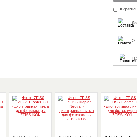
К сравне
До
Оп
Га