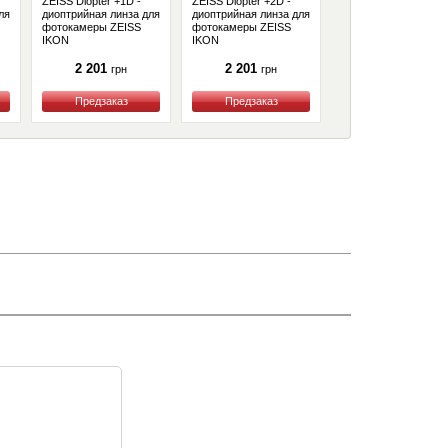
ZEISS Diopter +1D -
ZEISS Diopter +2D -
ля
диоптрийная линза для
диоптрийная линза для
фотокамеры ZEISS
фотокамеры ZEISS
IKON
IKON
2 201
2 201
грн
грн
Купить
Купить