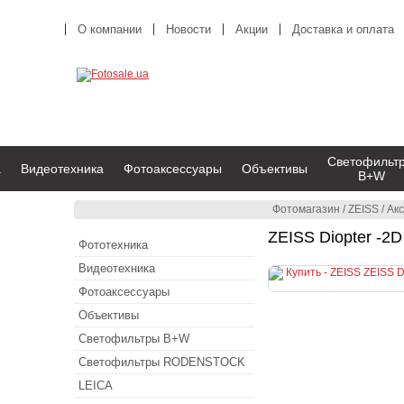
О компании
Новости
Акции
Доставка и оплата
Светофильт
а
Видеотехника
Фотоаксессуары
Объективы
B+W
Фотомагазин
/
ZEISS
/
Ак
ZEISS Diopter -2
Фототехника
Видеотехника
Фотоаксессуары
Объективы
Светофильтры B+W
Светофильтры RODENSTOCK
LEICA