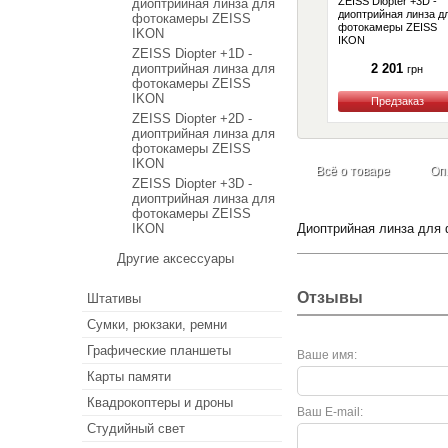
ZEISS Diopter +3D -
диоптрийная линза для
диоптрийная линза д
фотокамеры ZEISS
фотокамеры ZEISS
IKON
IKON
ZEISS Diopter +1D -
диоптрийная линза для
2 201
грн
фотокамеры ZEISS
IKON
ZEISS Diopter +2D -
Купить
диоптрийная линза для
фотокамеры ZEISS
IKON
Всё о товаре
Оп
ZEISS Diopter +3D -
диоптрийная линза для
фотокамеры ZEISS
IKON
Диоптрийная линза для
Другие аксессуары
Отзывы
Штативы
Сумки, рюкзаки, ремни
Графические планшеты
Ваше имя:
Карты памяти
Квадрокоптеры и дроны
Ваш E-mail:
Студийный свет