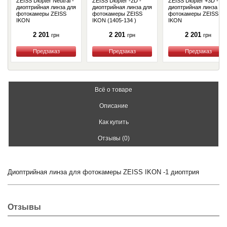
ZEISS Diopter Neutral -
ZEISS Diopter -2D -
ZEISS Diopter +3D -
диоптрийная линза для
диоптрийная линза для
диоптрийная линза дл
фотокамеры ZEISS
фотокамеры ZEISS
фотокамеры ZEISS
IKON
IKON (1405-134 )
IKON
2 201
2 201
2 201
грн
грн
грн
Купить
Купить
Купить
Всё о товаре
Описание
Как купить
Отзывы (0)
Диоптрийная линза для фотокамеры ZEISS IKON -1 диоптрия
Отзывы