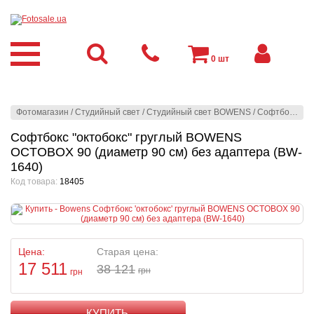
0
шт
Фотомагазин
/
Студийный свет
/
Студийный свет BOWENS
/
Софтбоксы
/
Софтбокс "октобокс" груглый BOWENS
OCTOBOX 90 (диаметр 90 см) без адаптера (BW-
1640)
Код товара:
18405
Цена:
Старая цена:
17 511
38 121
грн
грн
КУПИТЬ