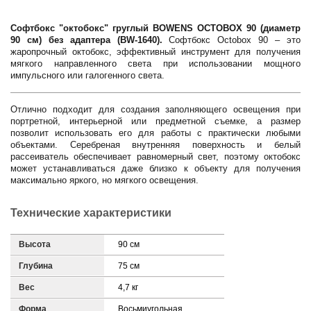
Софтбокс "октобокс" груглый BOWENS OCTOBOX 90 (диаметр
90 см) без адаптера (BW-1640).
Софтбокс Octobox 90 – это
жаропрочный октобокс, эффективный инструмент для получения
мягкого направленного света при использовании мощного
импульсного или галогенного света.
Отлично подходит для создания заполняющего освещения при
портретной, интерьерной или предметной съемке, а размер
позволит использовать его для работы с практически любыми
объектами. Серебреная внутренняя поверхность и белый
рассеиватель обеспечивает равномерный свет, поэтому октобокс
может устанавливаться даже близко к объекту для получения
максимально яркого, но мягкого освещения.
Технические характеристики
Высота
90 см
Глубина
75 см
Вес
4,7 кг
Форма
Восьмиугольная