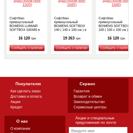
Софтбокс
Софтбокс
Софтбокс
прямоугольный
прямоугольный
прямоугольный
BOWENS LUMIAIR
BOWENS SOFTBOX
BOWENS SOFTBOX
SOFTBOX 100X80 в
140 ( 140 x 100 см ) в
100 ( 100 x 100 см ) в
комплекте с
комплекте с
комплекте с
адаптером (BW-1505)
адаптером (BW-1685)
адаптером (BW-1680)
16 120
19 263
16 120
грн
грн
грн
Купить
Купить
Купить
Покупателю
Сервис
Как сделать заказ
Гарантия
Доставка и оплата
Возврат и обмен
Акции
Законодательство
Кредит
Сервисные центры
Акции и специальные
О нас
предложения по почте
О компании