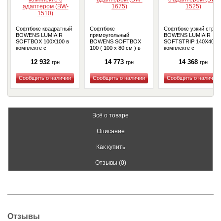
Софтбокс квадратный
Софтбокс
Софтбокс узкий стрип
BOWENS LUMIAIR
прямоугольный
BOWENS LUMIAIR
SOFTBOX 100X100 в
BOWENS SOFTBOX
SOFTSTRIP 140X40 в
комплекте с
100 ( 100 x 80 см ) в
комплекте с
адаптером (BW-1510)
комплекте с
адаптером (BW-1525)
адаптером (BW-1675)
12 932
14 773
14 368
грн
грн
грн
Купить
Купить
Купить
Всё о товаре
Описание
Как купить
Отзывы (0)
Отзывы