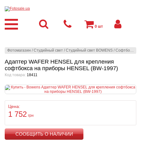
0
шт
Фотомагазин
/
Студийный свет
/
Студийный свет BOWENS
/
Софтбоксы
/
Адаптер WAFER HENSEL для крепления
софтбокса на приборы HENSEL (BW-1997)
Код товара:
18411
Цена:
1 752
грн