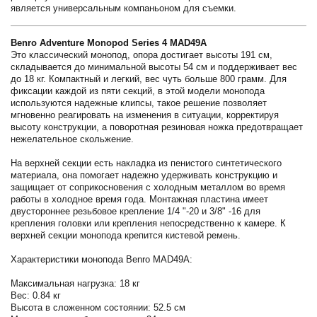
является универсальным компаньоном для съемки.
Benro Adventure Monopod Series 4 MAD49A
Это классический монопод, опора достигает высоты 191 см,
складывается до минимальной высоты 54 см и поддерживает вес
до 18 кг. Компактный и легкий, вес чуть больше 800 грамм. Для
фиксации каждой из пяти секций, в этой модели монопода
используются надежные клипсы, такое решение позволяет
мгновенно реагировать на изменения в ситуации, корректируя
высоту конструкции, а поворотная резиновая ножка предотвращает
нежелательное скольжение.
На верхней секции есть накладка из пенистого синтетического
материала, она помогает надежно удерживать конструкцию и
защищает от соприкосновения с холодным металлом во время
работы в холодное время года. Монтажная пластина имеет
двустороннее резьбовое крепление 1/4 "-20 и 3/8" -16 для
крепления головки или крепления непосредственно к камере. К
верхней секции монопода крепится кистевой ремень.
Характеристики монопода Benro MAD49A:
Максимальная нагрузка: 18 кг
Вес: 0.84 кг
Высота в сложенном состоянии: 52.5 см