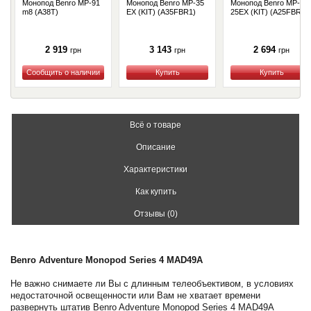
Монопод Benro MP-91
Монопод Benro MP-35
Монопод Benro MP-
m8 (A38T)
EX (KIT) (A35FBR1)
25EX (KIT) (A25FBR0)
2 919
3 143
2 694
грн
грн
грн
Купить
Купить
Купить
Всё о товаре
Описание
Характеристики
Как купить
Отзывы (0)
Benro Adventure Monopod Series 4 MAD49A
Не важно снимаете ли Вы с длинным телеобъективом, в условиях
недостаточной освещенности или Вам не хватает времени
развернуть штатив Benro Adventure Monopod Series 4 MAD49A