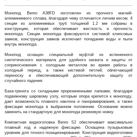
Монопод Benro A38FD изготовлен из прочного магний-
алюминиевого сплава, благодаря чему отличается легким весом. 4
секции из алюминиевых труб толщиной 1.2 мм собраны в
конструкцию, которая обеспечивает жесткость и прочность
монопода. Секции монопода фиксируются системой клипсовых
замков, конструкция замков исключает попадание воды и пыли
внутрь монопода.
Монопод оснащен специальной муфтой из вспененного
синтетического материала для удобного захвата и защиты от
соприкосновения с холодным металлом во время работы в
холодный период, а также кистевой петлей, облегчающей
переноску и обеспечивающей дополнительную защиту от
случайного падения.
База-тренога со складными прорезиненными лапками, благодаря
подвижному шаровому узлу, которым опора крепится к моноподу,
дает возможность плавного наклона и панорамирования, а также
фиксации монопода в выбранном положении. Основание можно
заменить на стандартную для монопода резиновую ножку.
Компактная видеоголовка Benro S2 обеспечивает максимально
плавный ход и надежную фиксацию. Оснащена пузырьковым
уровнем для точного позиционирования. Конструкция видеоголовки