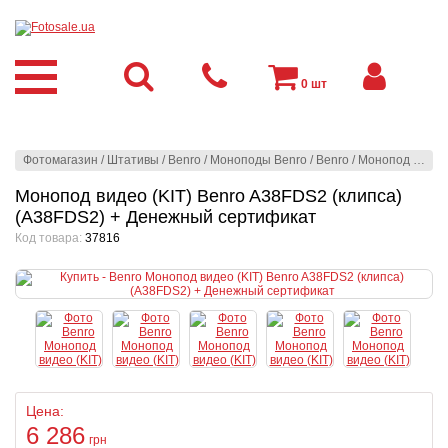
0
шт
Фотомагазин
/
Штативы
/
Benro
/
Моноподы Benro
/
Benro
/
Монопод видео (KIT) Benro A38FDS2 (клипса) (A38FDS2) + Денежный сертификат
Монопод видео (KIT) Benro A38FDS2 (клипса)
(A38FDS2) + Денежный сертификат
Код товара:
37816
Цена:
6 286
грн