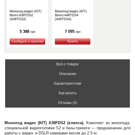
Монопод видео (KIT)
Монопод видео (KIT)
Benro A38TDS2
Benro A48TDS4
(A38TDS2)
(A48TDS4)
5 388
7 095
грн
грн
Купить
Купить
Всё о товаре
Описание
Характеристики
Как купить
Отзывы (0)
Монопод видео (KIT) A38FDS2 (клипса).
Комплект из монопода,
специальной видеоголовки S2 и базы-треноги — предназначен для
работы с видео- и DSLR камерами весом до 2.5 кг.