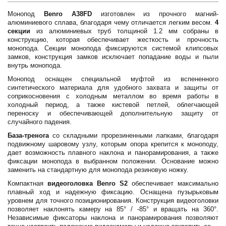
Монопод
Benro A38FD
изготовлен из прочного магний-
алюминиевого сплава, благодаря чему отличается легким весом.
4
секции
из алюминиевых труб толщиной 1.2 мм собраны в
конструкцию, которая обеспечивает жесткость и прочность
монопода. Секции монопода фиксируются системой клипсовых
замков, конструкция замков исключает попадание воды и пыли
внутрь монопода.
Монопод оснащен специальной муфтой из вспененного
синтетического материала для удобного захвата и защиты от
соприкосновения с холодным металлом во время работы в
холодный период, а также кистевой петлей, облегчающей
переноску и обеспечивающей дополнительную защиту от
случайного падения.
База-тренога
со складными прорезиненными лапками, благодаря
подвижному шаровому узлу, которым опора крепится к моноподу,
дает возможность плавного наклона и панорамирования, а также
фиксации монопода в выбранном положении. Основание можно
заменить на стандартную для монопода резиновую ножку.
Компактная
видеоголовка Benro S2
обеспечивает максимально
плавный ход и надежную фиксацию. Оснащена пузырьковым
уровнем для точного позиционирования. Конструкция видеоголовки
позволяет наклонять камеру на 85° / -85° и вращать на 360°.
Независимые фиксаторы наклона и панорамирования позволяют