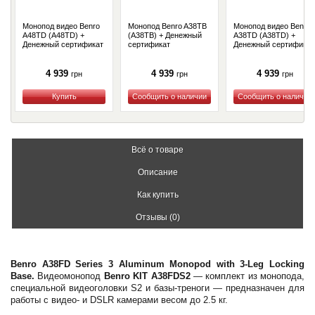
Монопод видео Benro
Монопод Benro A38TB
Монопод видео Benro
A48TD (A48TD) +
(A38TB) + Денежный
A38TD (A38TD) +
Денежный сертификат
сертификат
Денежный сертификат
4 939
4 939
4 939
грн
грн
грн
Купить
Купить
Купить
Всё о товаре
Описание
Как купить
Отзывы (0)
Benro A38FD Series 3 Aluminum Monopod with 3-Leg Locking
Base.
Видеомонопод
Benro KIT A38FDS2
— комплект из монопода,
специальной видеоголовки S2 и базы-треноги — предназначен для
работы с видео- и DSLR камерами весом до 2.5 кг.