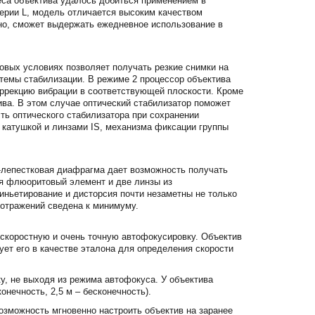
веса объектива удалось добиться применением в
 серии L, модель отличается высоким качеством
вно, сможет выдержать ежедневное использование в
овых условиях позволяет получать резкие снимки на
темы стабилизации. В режиме 2 процессор объектива
оррекцию вибрации в соответствующей плоскости. Кроме
ива. В этом случае оптический стабилизатор поможет
ть оптического стабилизатора при сохранении
 катушкой и линзами IS, механизма фиксации группы
8-лепестковая диафрагма дает возможность получать
ся флюоритовый элемент и две линзы из
иньетирование и дисторсия почти незаметны не только
еотражений сведена к минимуму.
скоростную и очень точную автофокусировку. Объектив
ет его в качестве эталона для определения скорости
, не выходя из режима автофокуса. У объектива
онечность, 2,5 м – бесконечность).
озможность мгновенно настроить объектив на заранее