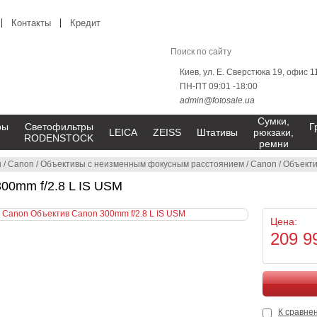
Контакты
Кредит
Киев, ул. Е. Сверстюка 19, офис 1
ПН-ПТ 09:01 -18:00
admin@fotosale.ua
Сумки,
ры
Светофильтры
Г
LEICA
ZEISS
Штативы
рюкзаки,
RODENSTOCK
ремни
ы
/
Canon
/
Объективы с неизменным фокусным расстоянием
/
Canon
/
Объекти
00mm f/2.8 L IS USM
Цена:
209 9
К сравне