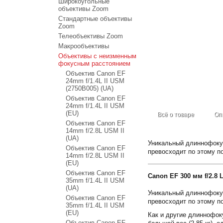
Широкоугольные
объективы Zoom
Стандартные объективы
Zoom
Телеобъективы Zoom
Макрообъективы
Объективы с неизменным
фокусным расстоянием
Объектив Canon EF
24mm f/1.4L II USM
(2750B005) (UA)
Объектив Canon EF
24mm f/1.4L II USM
(EU)
Всё о товаре
Оп
Объектив Canon EF
14mm f/2.8L USM II
(UA)
Уникальный длиннофокус
Объектив Canon EF
превосходит по этому п
14mm f/2.8L USM II
(EU)
Объектив Canon EF
Canon EF 300 мм f/2.8 
35mm f/1.4L II USM
(UA)
Уникальный длиннофокус
Объектив Canon EF
превосходит по этому п
35mm f/1.4L II USM
(EU)
Как и другие длиннофок
Объектив Canon EF