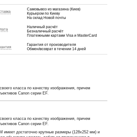
Самовывоз из магазина (Киев)
ставка
Курьером по Киеву
На склад Новой почты
Наличный расчёт
лата
Безналичный расчёт
Платежными картами Visa и MasterCard
Гарантия от производителя
рантия
Обмен/возврат в течении 14 дней
своего класса по качеству изображения, причем
бъективов Canon серии EF.
своего класса по качеству изображения, причем
бъективов Canon серии EF.
M имеет достаточно крупные размеры (128х252 мм) и