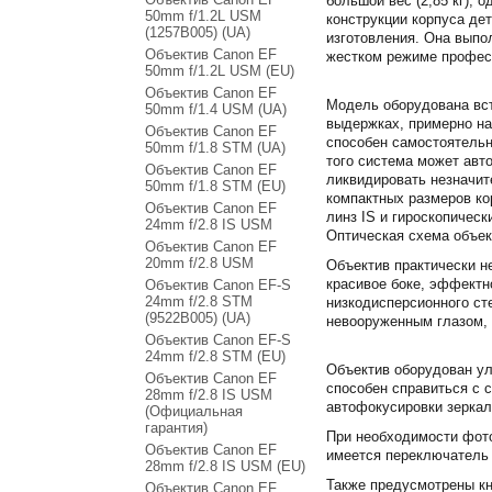
большой вес (2,85 кг),
50mm f/1.2L USM
конструкции корпуса дет
(1257B005) (UA)
изготовления. Она выпо
Объектив Canon EF
жестком режиме профес
50mm f/1.2L USM (EU)
Объектив Canon EF
Модель оборудована вст
50mm f/1.4 USM (UA)
выдержках, примерно на
Объектив Canon EF
способен самостоятельн
50mm f/1.8 STM (UA)
того система может авт
Объектив Canon EF
ликвидировать незначит
50mm f/1.8 STM (EU)
компактных размеров ко
Объектив Сanon EF
линз IS и гироскопическ
24mm f/2.8 IS USM
Оптическая схема объек
Объектив Canon EF
20mm f/2.8 USM
Объектив практически н
красивое боке, эффектн
Объектив Canon EF-S
24mm f/2.8 STM
низкодисперсионного ст
(9522B005) (UA)
невооруженным глазом, 
Объектив Canon EF-S
24mm f/2.8 STM (EU)
Объектив оборудован ул
Объектив Canon EF
способен справиться с 
28mm f/2.8 IS USM
автофокусировки зеркал
(Официальная
гарантия)
При необходимости фото
Объектив Canon EF
имеется переключатель д
28mm f/2.8 IS USM (EU)
Также предусмотрены кн
Объектив Canon EF