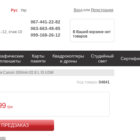
Вход
или
Регистрация
Рус
Укр
067-441-22-82
063-663-49-85
1-12, этаж 10
В Вашей корзине нет
099-168-26-12
товаров
рафические
Карты
Квадрокоптеры
Студийный
Сертифи
планшеты
памяти
и дроны
свет
в Canon 300mm f/2.8 L IS USM
Код товара:
04841
99
грн
КУПИТЬ
нию