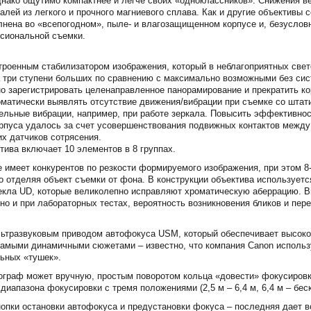
 однако ощутимо компактнее и легче своих «одноклассников». Снижения 
алей из легкого и прочного магниевого сплава. Как и другие объективы
лнена во «всепогодном», пыле- и влагозащищенном корпусе и, безусло
сиональной съемки.
роенным стабилизатором изображения, который в неблагоприятных свет
 три ступени больших по сравнению с максимально возможными без сис
о зарегистрировать целенаправленное панорамирование и прекратить к
оматически выявлять отсутствие движения/вибрации при съемке со штат
ельные вибрации, например, при работе зеркала. Повысить эффективнос
рпуса удалось за счет усовершенствования подвижных контактов между
их датчиков сотрясения.
тива включает 10 элементов в 8 группах.
е имеет конкурентов по резкости формируемого изображения, при этом 
о отделяя объект съемки от фона. В конструкции объектива использует
екла UD, которые великолепно исправляют хроматическую аберрацию. В
но и при лабораторных тестах, вероятность возникновения бликов и пер
ьтразвуковым приводом автофокуса USM, который обеспечивает высоко
самыми динамичными сюжетами – известно, что компания Canon использу
ьных «тушек».
граф может вручную, простым поворотом кольца «довести» фокусировку
иапазона фокусировки с тремя положениями (2,5 м – 6,4 м, 6,4 м – беск
опки остановки автофокуса и предустановки фокуса – последняя дает в