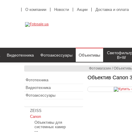
О компании
Новости
Акции
Доставка и оплата
Светофильт
а
Видеотехника
Фотоаксессуары
Объективы
B+W
Фотомагазин
/
Объектив
Объектив Canon 3
Фототехника
Видеотехника
Фотоаксессуары
Объективы
ZEISS
Canon
Объективы для
системных камер