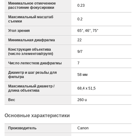
Минимальное отмеченное
0.23
расстояние фокусировки
Максимальный масштаб
0.2
съемки
Угол зрения
65°, 46°, 75°
Минимальная диафрагма
22
Конструкция объектива
9/7
(число элементов/групп)
Число лепестков диафрагмы
7
Диаметр и шаг резьбы для
58 мм
фильтра
Максимальный диаметр /
68,4 x 51,5
длина объектива
Вес
260 u
Основные характеристики
Производитель
Canon