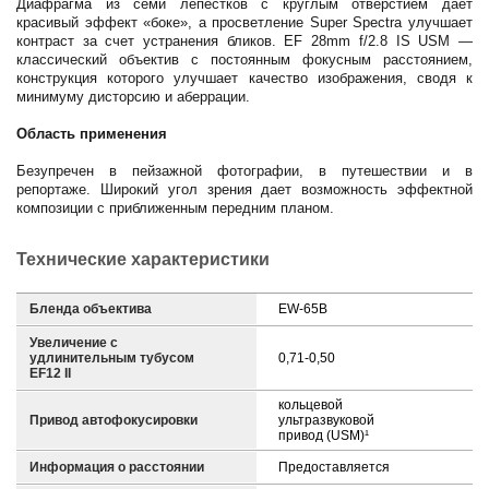
Диафрагма из семи лепестков с круглым отверстием дает
красивый эффект «боке», а просветление Super Spectra улучшает
контраст за счет устранения бликов. EF 28mm f/2.8 IS USM —
классический объектив с постоянным фокусным расстоянием,
конструкция которого улучшает качество изображения, сводя к
минимуму дисторсию и аберрации.
Область применения
Безупречен в пейзажной фотографии, в путешествии и в
репортаже. Широкий угол зрения дает возможность эффектной
композиции с приближенным передним планом.
Технические характеристики
Бленда объектива
EW-65B
Увеличение с
удлинительным тубусом
0,71-0,50
EF12 II
кольцевой
Привод автофокусировки
ультразвуковой
привод (USM)¹
Информация о расстоянии
Предоставляется