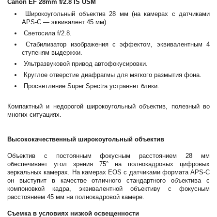
Canon EF 28mm f/2.8 IS USM
Широкоугольный объектив 28 мм (на камерах с датчиками
APS-C — эквивалент 45 мм).
Светосила f/2.8.
Стабилизатор изображения с эффектом, эквивалентным 4
ступеням выдержки.
Ультразвуковой привод автофокусировки.
Круглое отверстие диафрагмы для мягкого размытия фона.
Просветление Super Spectra устраняет блики.
Компактный и недорогой широкоугольный объектив, полезный во
многих ситуациях.
Высококачественный широкоугольный объектив
Объектив с постоянным фокусным расстоянием 28 мм
обеспечивает угол зрения 75° на полнокадровых цифровых
зеркальных камерах. На камерах EOS с датчиками формата APS-C
он выступит в качестве отличного стандартного объектива с
компоновкой кадра, эквивалентной объективу с фокусным
расстоянием 45 мм на полнокадровой камере.
Съемка в условиях низкой освещенности