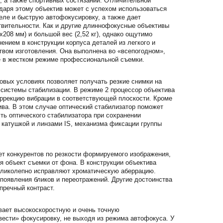
, а также спортивных состязаний. Отличительной
одаря этому объектив может с успехом использоваться
еле и быструю автофокусировку, а также дает
твительности. Как и другие длиннофокусные объективы
208 мм) и большой вес (2,52 кг), однако ощутимо
ением в конструкции корпуса деталей из легкого и
ством изготовления. Она выполнена во «всепогодном»,
е в жестком режиме профессиональной съемки.
овых условиях позволяет получать резкие снимки на
системы стабилизации. В режиме 2 процессор объектива
оррекцию вибрации в соответствующей плоскости. Кроме
ива. В этом случае оптический стабилизатор поможет
ть оптического стабилизатора при сохранении
 катушкой и линзами IS, механизма фиксации группы
ет конкурентов по резкости формируемого изображения,
я объект съемки от фона. В конструкции объектива
еликолепно исправляют хроматическую аберрацию.
появления бликов и переотражений. Другие достоинства
пречный контраст.
ает высокоскоростную и очень точную
ести» фокусировку, не выходя из режима автофокуса. У