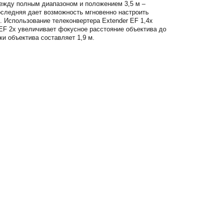
ежду полным диапазоном и положением 3,5 м –
оследняя дает возможность мгновенно настроить
 Использование телеконвертера Extender EF 1,4x
 EF 2х увеличивает фокусное расстояние объектива до
и объектива составляет 1,9 м.