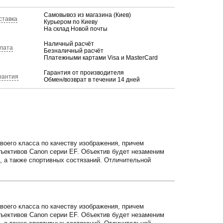
Самовывоз из магазина (Киев)
ставка
Курьером по Киеву
На склад Новой почты
Наличный расчёт
лата
Безналичный расчёт
Платежными картами Visa и MasterCard
Гарантия от производителя
рантия
Обмен/возврат в течении 14 дней
воего класса по качеству изображения, причем
бъективов Canon серии EF. Объектив будет незаменим
, а также спортивных состязаний. Отличительной
воего класса по качеству изображения, причем
бъективов Canon серии EF. Объектив будет незаменим