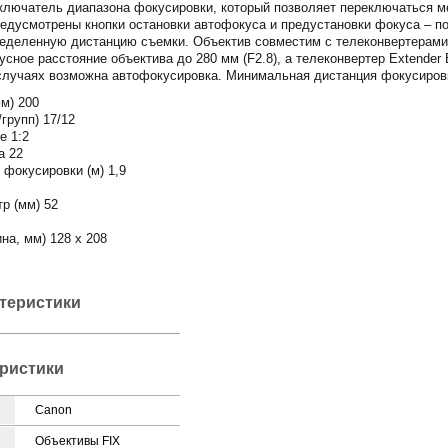
ключатель диапазона фокусировки, который позволяет переключаться м
редусмотрены кнопки остановки автофокуса и предустановки фокуса – п
ределенную дистанцию съемки. Объектив совместим с телеконвертерами.
усное расстояние объектива до 280 мм (F2.8), а телеконвертер Extender
х случаях возможна автофокусировка. Минимальная дистанция фокусировк
м) 200
групп) 17/12
е 1:2
а 22
фокусировки (м) 1,9
р (мм) 52
на, мм) 128 x 208
ктеристики
ристики
Canon
Объективы FIX