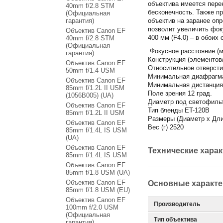
объектива имеется пере
40mm f/2.8 STM
бесконечность. Также п
(Официальная
гарантия)
объектив на заранее оп
позволит увеличить фок
Объектив Canon EF
400 мм (F4.0) – в обои
40mm f/2.8 STM
(Официальная
Фокусное расстояние (м
гарантия)
Конструкция (элементов/
Объектив Canon EF
Относительное отверсти
50mm f/1.4 USM
Минимальная диафрагм
Объектив Canon EF
Минимальная дистанция 
85mm f/1.2L II USM
Поле зрения 12 град.
(1056B005) (UA)
Диаметр под светофильт
Объектив Canon EF
Тип бленды ET-120B
85mm f/1.2L II USM
Размеры (Диаметр х Дли
Объектив Canon EF
Вес (г) 2520
85mm f/1.4L IS USM
(UA)
Объектив Canon EF
Технические хара
85mm f/1.4L IS USM
Объектив Canon EF
85mm f/1.8 USM (UA)
Объектив Canon EF
Основные характе
85mm f/1.8 USM (EU)
Объектив Canon EF
Производитель
100mm f/2.0 USM
(Официальная
Тип объектива
гарантия)