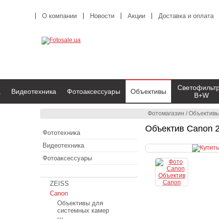
О компании
Новости
Акции
Доставка и оплата
Светофильт
а
Видеотехника
Фотоаксессуары
Объективы
B+W
Фотомагазин
/
Объектив
Объектив Canon 
Фототехника
Видеотехника
Фотоаксессуары
Объективы
ZEISS
Canon
Объективы для
системных камер