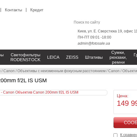
Контакты
Кредит
Киев, ул. Е. Сверстюка 19, офис 1
ПН-ПТ 09:01 -18:00
admin@fotosale.ua
Сумки,
ры
Светофильтры
Г
LEICA
ZEISS
Штативы
рюкзаки,
RODENSTOCK
ремни
ы
/
Canon
/
Объективы с неизменным фокусным расстоянием
/
Canon
/
Объекти
200mm f/2L IS USM
Цена:
149 9
К сравне