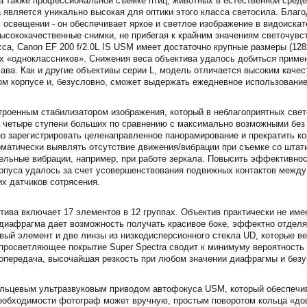
 а также профессиональной съемке птиц, животных в естественной среде
 является уникально высокая для оптики этого класса светосила. Благ
 освещении - он обеспечивает яркое и светлое изображение в видоискат
ысококачественные снимки, не прибегая к крайним значениям светочувс
а, Canon EF 200 f/2.0L IS USM имеет достаточно крупные размеры (128х
их «одноклассников». Снижения веса объектива удалось добиться примен
лава. Как и другие объективы серии L, модель отличается высоким каче
м корпусе и, безусловно, сможет выдержать ежедневное использовани
роенным стабилизатором изображения, который в неблагоприятных свет
 четыре ступени больших по сравнению с максимально возможными без 
о зарегистрировать целенаправленное панорамирование и прекратить к
оматически выявлять отсутствие движения/вибрации при съемке со штат
ельные вибрации, например, при работе зеркала. Повысить эффективнос
рпуса удалось за счет усовершенствования подвижных контактов между
их датчиков сотрясения.
тива включает 17 элементов в 12 группах. Объектив практически не име
 диафрагма дает возможность получать красивое боке, эффектно отделя
ый элемент и две линзы из низкодисперсионного стекла UD, которые в
просветляющее покрытие Super Spectra сводит к минимуму вероятность 
топередача, высочайшая резкость при любом значении диафрагмы и безу
ольцевым ультразвуковым приводом автофокуса USM, который обеспечив
еобходимости фотограф может вручную, простым поворотом кольца «дов