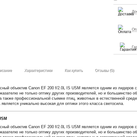
До
Оп
Га
исание
Характеристики
Как купить
Отзывы (0)
ный объектив Canon EF 200 f/2.0L IS USM является одним из лидеров с
оказателю не только оптику других производителей, но и большинство о
 а также профессиональной съемке птиц, животных в естественной среде
 является уникально высокая для оптики этого класса светосила.
 USM
ный объектив Canon EF 200 f/2.0L IS USM является одним из лидеров с
оказателю не только оптику других производителей, но и большинство о