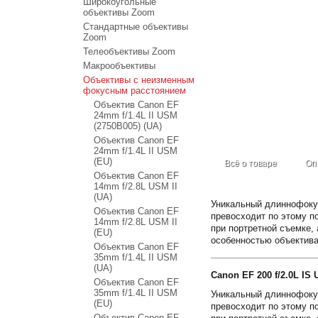
Широкоугольные
объективы Zoom
Стандартные объективы
Zoom
Телеобъективы Zoom
Макрообъективы
Объективы с неизменным
фокусным расстоянием
Объектив Canon EF
24mm f/1.4L II USM
(2750B005) (UA)
Объектив Canon EF
24mm f/1.4L II USM
(EU)
Всё о товаре
Оп
Объектив Canon EF
14mm f/2.8L USM II
(UA)
Уникальный длиннофокус
Объектив Canon EF
превосходит по этому п
14mm f/2.8L USM II
при портретной съемке,
(EU)
особенностью объектива
Объектив Canon EF
35mm f/1.4L II USM
(UA)
Canon EF 200 f/2.0L IS
Объектив Canon EF
35mm f/1.4L II USM
Уникальный длиннофокус
(EU)
превосходит по этому п
Объектив Canon EF