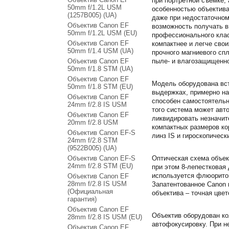
при портретной съемке,
50mm f/1.2L USM
особенностью объектива
(1257B005) (UA)
даже при недостаточном
Объектив Canon EF
возможность получать в
50mm f/1.2L USM (EU)
профессионального класс
Объектив Canon EF
компактнее и легче сво
50mm f/1.4 USM (UA)
прочного магниевого сп
Объектив Canon EF
пыле- и влагозащищенно
50mm f/1.8 STM (UA)
Объектив Canon EF
Модель оборудована вст
50mm f/1.8 STM (EU)
выдержках, примерно на
Объектив Сanon EF
способен самостоятельн
24mm f/2.8 IS USM
того система может авт
Объектив Canon EF
ликвидировать незначит
20mm f/2.8 USM
компактных размеров ко
Объектив Canon EF-S
линз IS и гироскопическ
24mm f/2.8 STM
(9522B005) (UA)
Объектив Canon EF-S
Оптическая схема объек
24mm f/2.8 STM (EU)
при этом 8-лепестковая
используется флюоритов
Объектив Canon EF
28mm f/2.8 IS USM
Запатентованное Canon 
(Официальная
объектива – точная цве
гарантия)
Объектив Canon EF
Объектив оборудован к
28mm f/2.8 IS USM (EU)
автофокусировку. При н
Объектив Canon EF