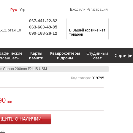
Вход
или
Регистрация
Рус
Укр
067-441-22-82
063-663-49-85
1-12, этаж 10
В Вашей корзине нет
099-168-26-12
товаров
рафические
Карты
Квадрокоптеры
Студийный
Сертифи
планшеты
памяти
и дроны
свет
в Canon 200mm f/2L IS USM
Код товара:
019795
90
грн
КУПИТЬ
нию