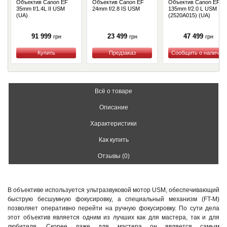
Объектив Canon EF
Объектив Сanon EF
Объектив Canon EF
35mm f/1.4L II USM
24mm f/2.8 IS USM
135mm f/2.0 L USM
(UA)
(2520A015) (UA)
91 999
23 499
47 499
грн
грн
грн
Купить
Купить
Купить
Всё о товаре
Описание
Характеристики
Как купить
Отзывы (0)
В объективе используется ультразвуковой мотор USM, обеспечивающий
быструю бесшумную фокусировку, а специальный механизм (FT-M)
позволяет оперативно перейти на ручную фокусировку. По сути дела
этот объектив является одним из лучших как для мастера, так и для
любителя. Скорее даже для мастера он является самым