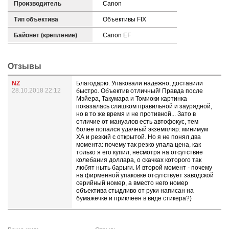
Производитель
Canon
Тип объектива
Объективы FIX
Байонет (крепление)
Canon EF
Отзывы
NZ
Благодарю. Упаковали надежно, доставили
28.10.2018 22:12
быстро. Объектив отличный! Правда после
Мэйера, Такумара и Томиоки картинка
показалась слишком правильной и заурядной,
но в то же время и не противной... Зато в
отличие от мануалов есть автофокус, тем
более попался удачный экземпляр: минимум
ХА и резкий с открытой. Но я не понял два
момента: почему так резко упала цена, как
только я его купил, несмотря на отсутствие
колебания доллара, о скачках которого так
любят ныть барыги. И второй момент - почему
на фирменной упаковке отсутствует заводской
серийный номер, а вместо него номер
объектива стыдливо от руки написан на
бумажечке и приклеен в виде стикера?)