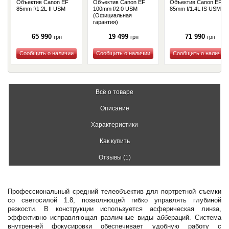
Объектив Canon EF
Объектив Canon EF
Объектив Canon EF
85mm f/1.2L II USM
100mm f/2.0 USM
85mm f/1.4L IS USM
(Официальная
гарантия)
65 990
19 499
71 990
грн
грн
грн
Купить
Купить
Купить
Всё о товаре
Описание
Характеристики
Как купить
Отзывы (1)
Профессиональный cредний телеобъектив для портретной съемки
со светосилой 1.8, позволяющей гибко управлять глубиной
резкости. В конструкции используется асферическая линза,
эффективно исправляющая различные виды аббераций. Система
внутренней фокусировки обеспечивает удобную работу с