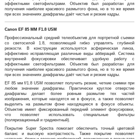
эффектными светофильтрами. Объектив был разработан для
получения наиболее красивого размытого фона, но в то же время
при всех значениях диафрагмы даёт чистые и резкие кадры.
Canon EF 85 MM F1.8 USM
Профессиональный cредний телеобъектив для портретной съемки
со светосилой 1.8, позволяющей гибко управлять глубиной
резкости. В конструкции используется асферическая линза,
эффективно исправляющая различные виды аббераций. Система
внутренней фокусировки обеспечивает удобную работу с
эффектными светофильтрами. Объектив был разработан для
получения наиболее красивого размытого фона, но в то же время
при всех значениях диафрагмы даёт чистые и резкие кадры.
EF 85 мм f/1.8 USM позволяет получить резкие, четкие снимки при
любом значении диафрагмы. Практически круглое отверстие
диафрагмы делает более ровным размытие тех частей
изображения, которые находятся не в фокусе, а также позволяет
выделить на размытом фоне находящиеся в фокусе объекты.
Объектив имеет фиксированный передний элемент фокусировки,
что позволяет использовать специальные фильтры
(поляризационный и градиентный).
Покрытие Super Spectra помогает обеспечить точный цветовой
баланс и высокую контрастность. Также покрытие позволяет
устранить блики и двоение изображений, возникающие в результате