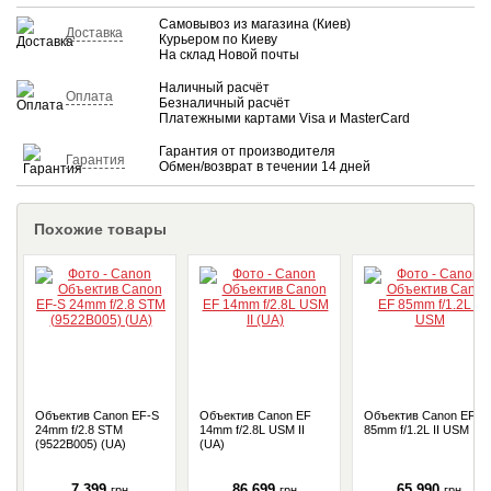
Самовывоз из магазина (Киев)
Доставка
Курьером по Киеву
На склад Новой почты
Наличный расчёт
Оплата
Безналичный расчёт
Платежными картами Visa и MasterCard
Гарантия от производителя
Гарантия
Обмен/возврат в течении 14 дней
Похожие товары
Объектив Canon EF-S
Объектив Canon EF
Объектив Canon EF
24mm f/2.8 STM
14mm f/2.8L USM II
85mm f/1.2L II USM
(9522B005) (UA)
(UA)
7 399
86 699
65 990
грн
грн
грн