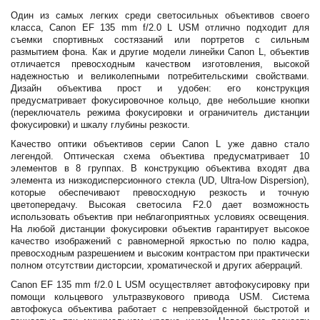
Один из самых легких среди светосильных объективов своего
класса, Canon EF 135 mm f/2.0 L USM отлично подходит для
съемки спортивных состязаний или портретов с сильным
размытием фона. Как и другие модели линейки Canon L, объектив
отличается превосходным качеством изготовления, высокой
надежностью и великолепными потребительскими свойствами.
Дизайн объектива прост и удобен: его конструкция
предусматривает фокусировочное кольцо, две небольшие кнопки
(переключатель режима фокусировки и ограничитель дистанции
фокусировки) и шкалу глубины резкости.
Качество оптики объективов серии Canon L уже давно стало
легендой. Оптическая схема объектива предусматривает 10
элементов в 8 группах. В конструкцию объектива входят два
элемента из низкодисперсионного стекла (UD, Ultra-low Dispersion),
которые обеспечивают превосходную резкость и точную
цветопередачу. Высокая светосила F2.0 дает возможность
использовать объектив при неблагоприятных условиях освещения.
На любой дистанции фокусировки объектив гарантирует высокое
качество изображений с равномерной яркостью по полю кадра,
превосходным разрешением и высоким контрастом при практически
полном отсутствии дисторсии, хроматической и других аберраций.
Canon EF 135 mm f/2.0 L USM осуществляет автофокусировку при
помощи кольцевого ультразвукового привода USM. Система
автофокуса объектива работает с непревзойденной быстротой и