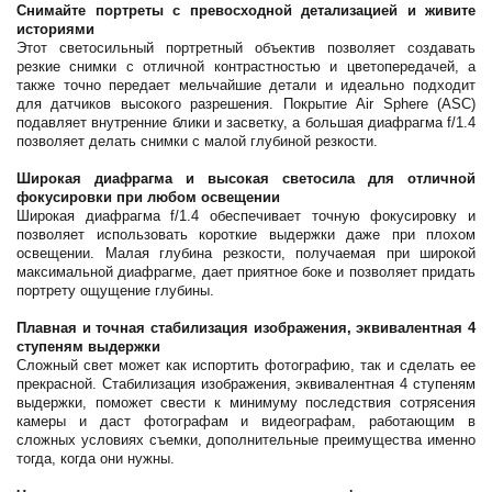
Снимайте портреты с превосходной детализацией и живите
историями
Этот светосильный портретный объектив позволяет создавать
резкие снимки с отличной контрастностью и цветопередачей, а
также точно передает мельчайшие детали и идеально подходит
для датчиков высокого разрешения. Покрытие Air Sphere (ASC)
подавляет внутренние блики и засветку, а большая диафрагма f/1.4
позволяет делать снимки с малой глубиной резкости.
Широкая диафрагма и высокая светосила для отличной
фокусировки при любом освещении
Широкая диафрагма f/1.4 обеспечивает точную фокусировку и
позволяет использовать короткие выдержки даже при плохом
освещении. Малая глубина резкости, получаемая при широкой
максимальной диафрагме, дает приятное боке и позволяет придать
портрету ощущение глубины.
Плавная и точная стабилизация изображения, эквивалентная 4
ступеням выдержки
Сложный свет может как испортить фотографию, так и сделать ее
прекрасной. Стабилизация изображения, эквивалентная 4 ступеням
выдержки, поможет свести к минимуму последствия сотрясения
камеры и даст фотографам и видеографам, работающим в
сложных условиях съемки, дополнительные преимущества именно
тогда, когда они нужны.