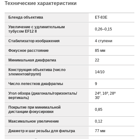
Технические характеристики
Бленда объектива
ET-83E
Увеличение с удлинительным
0,26–0,15
тубусом EF12 II
Стабилизатор изображения
4 ступени
Фокусное расстояние
85 мм
Минимальная диафрагма
22
Конструкция объектива (число
14/10
элементов/групп)
Число лепестков диафрагмы
9
Угол обзора (диагональ/горизонталь/
24º, 16º, 28º
вертикаль)
30'
Покрытие при минимальной
0,85
дистанции фокусировки
Максимальное увеличение
0,12
Диаметр и шаг резьбы для фильтра
77 мм