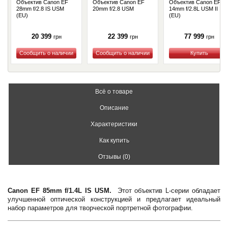
Объектив Canon EF
Объектив Canon EF
Объектив Canon EF
28mm f/2.8 IS USM
20mm f/2.8 USM
14mm f/2.8L USM II
(EU)
(EU)
20 399
22 399
77 999
грн
грн
грн
Купить
Купить
Купить
Всё о товаре
Описание
Характеристики
Как купить
Отзывы (0)
Canon EF 85mm f/1.4L IS USM.
Этот объектив L-серии обладает
улучшенной оптической конструкцией и предлагает идеальный
набор параметров для творческой портретной фотографии.