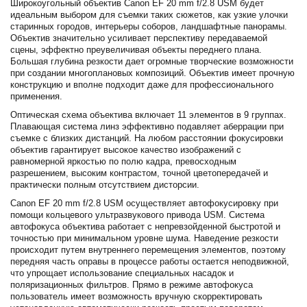
Широкоугольный объектив Canon EF 20 mm f/2.8 USM будет
идеальным выбором для съемки таких сюжетов, как узкие улочки
старинных городов, интерьеры соборов, ландшафтные панорамы.
Объектив значительно усиливает перспективу передаваемой
сцены, эффектно преувеличивая объекты переднего плана.
Большая глубина резкости дает огромные творческие возможности
при создании многоплановых композиций. Объектив имеет прочную
конструкцию и вполне подходит даже для профессионального
применения.
Оптическая схема объектива включает 11 элементов в 9 группах.
Плавающая система линз эффективно подавляет аберрации при
съемке с близких дистанций. На любом расстоянии фокусировки
объектив гарантирует высокое качество изображений с
равномерной яркостью по полю кадра, превосходным
разрешением, высоким контрастом, точной цветопередачей и
практически полным отсутствием дисторсии.
Canon EF 20 mm f/2.8 USM осуществляет автофокусировку при
помощи кольцевого ультразвукового привода USM. Система
автофокуса объектива работает с непревзойденной быстротой и
точностью при минимальном уровне шума. Наведение резкости
происходит путем внутреннего перемещения элементов, поэтому
передняя часть оправы в процессе работы остается неподвижной,
что упрощает использование специальных насадок и
поляризационных фильтров. Прямо в режиме автофокуса
пользователь имеет возможность вручную скорректировать