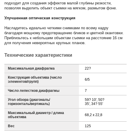
подходит для создания эффектов малой глубины резкости,
позволяя выделить объект съемки на мягком, размытом фоне.
Улучшенная оптическая конструкция
Насладитесь идеально четкими снимками по всему кадру
благодаря мощному предотвращению бликов и цветной окантовки.
Приблизьтесь к небольшим объектам съемки на расстояние 16 см
для получения невероятных крупных планов.
Технические характеристики
Максимальная диафрагма
22?
Конструкция объектива (число
6/5
элементов/групп)
Число лепестков диафрагмы
7
Угол обзора (диагональ/
59? 10', 50?
горизонталь/вертикаль)
35', 34? 55'
Максимальный диаметр / длина
68,2 х 22,8
объектива
Вес
125