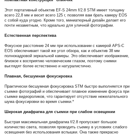
Этот портативный объектив EF-S 24mm f/2.8 STM имеет толщину
всего 22,8 мм и весит всего 125 г, позволяя вам брать камеру EOS
с собой куда угодно. Кроме того, миниатюрный дизайн делает его
почти незаметным, что идеально для уличной фотографии.
Естественная перспектива
Фокусное расстояние 24 мм при использовании с камерой APS-C
EOS обеспечивает такой же угол обзора, как и объектив 38 мм
полнокадровой зеркальной камеры. Это обеспечивает изображение,
близкое к восприятию человеческим глазом, поэтому снимки
выглядят более естественно и натуралистично.
Плавная, бесшумная фокусировка
Практически бесшумная фокусировка STM быстро выполняется при
съемке фотографий и обеспечивает плавное изменение фокуса при
съемке видеороликов, что гарантирует отсутствие нежелательного
шума фокусировки во время съемки.*
Широкая диафрагма для съемки при слабом освещении
Быстрая максимальная диафрагма f/2.8 пропускает большое
количество света, позволяя проводить съемку в условиях слабого
освещения без использования вспышки. Она также прекрасно