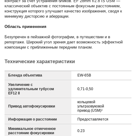
контраст за счет устранения бликов. EF 28mm f/2.8 IS USM —
классический объектив с постоянным фокусным расстоянием,
конструкция которого улучшает качество изображения, сводя к
минимуму дисторсию и аберрации.
Область применения
Безупречен в пейзажной фотографии, в путешествии и в
репортаже. Широкий угол зрения дает возможность эффектной
композиции с приближенным передним планом.
Технические характеристики
Бленда объектива
EW-65B
Увеличение с
удлинительным тубусом
0,71-0,50
EF12 II
кольцевой
Привод автофокусировки
ультразвуковой
привод (USM)¹
Информация о расстоянии
Предоставляется
Минимальное отмеченное
0.23
расстояние фокусировки