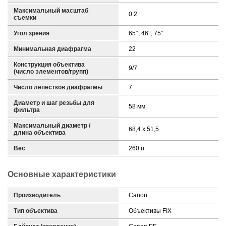
Максимальный масштаб
0.2
съемки
Угол зрения
65°, 46°, 75°
Минимальная диафрагма
22
Конструкция объектива
9/7
(число элементов/групп)
Число лепестков диафрагмы
7
Диаметр и шаг резьбы для
58 мм
фильтра
Максимальный диаметр /
68,4 x 51,5
длина объектива
Вес
260 u
Основные характеристики
Производитель
Canon
Тип объектива
Объективы FIX