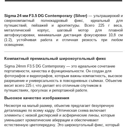
Sigma 24 мм F3.5 DG Contemporary (Silver)
— ультраширокий и
сверхкомпактный полнокадровый фикс, идеальный для
путешествий, пейзажей и архитектуры. Всего 225 г веса,
металлический корпус, шаговый мотор для плавной
автофокусировки, минимальная дистанция фокусировки 10,8 см
(1:2), устойчивая работа и отличная резкость при любом
освещении.
Компактный премиальный широкоугольный фикс
Sigma 24mm F3.5 DG Contemporary — это идеальное сочетание
портативности, качества и функциональности. Он создан для
фотографов и видеографов, которым важны компактность, высокое
разрешение и универсальность в повседневных съёмках. Объектив
весит всего 225 г, что делает его отличным спутником в
путешествиях, прогулках и репортажной работе.
Высокое качество изображения
Несмотря на малый размер, объектив предлагает безупречную
детализацию по всему кадру. Оптическая схема включает
элементы с низкой дисперсией и асферические линзы, которые
уменьшают хроматические аберрации и обеспечивают
естественную цветопередачу. Это широкоугольный фикс, который