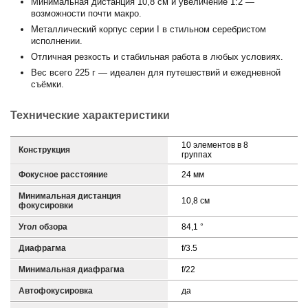
Минимальная дистанция 10,8 см и увеличение 1:2 —
возможности почти макро.
Металлический корпус серии I в стильном серебристом
исполнении.
Отличная резкость и стабильная работа в любых условиях.
Вес всего 225 г — идеален для путешествий и ежедневной
съёмки.
Технические характеристики
10 элементов в 8
Конструкция
группах
Фокусное расстояние
24 мм
Минимальная дистанция
10,8 см
фокусировки
Угол обзора
84,1 °
Диафрагма
f/3.5
Минимальная диафрагма
f/22
Автофокусировка
да