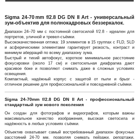
Sigma 24‑70 mm f/2.8 DG DN II Art - универсальный
зум-объектив для полнокадровых беззеркалок.
Диапазон 24–70 мм с постоянной светосилой f/2.8 - идеален для
портретов, уличной и тревел-съёмки.
Высококачественная оптика: 19 элементов в 15 группах с FLD, SLD
и асферическими элементами гарантирует резкость, контраст и
минимум аберраций по всему диапазону зума.
Быстрый и тихий автофокус, короткое минимальное расстояние
фокусировки (около 17 см) и светосильная диафрагма дают
красивое боке и позволяют снимать даже в сложных условиях
освещения.
Компактный, надёжный корпус с защитой от пыли и брызг -
отличное решение для профессиональной и повседневной съёмки.
Sigma 24-70mm f/2.8 DG DN II Art - профессиональный
стандартный зум нового поколения
Он создан для фотографов и видеографов, которым важны
максимальное качество изображения, высокая светосила и
надёжность в любых условиях съёмки.
Объектив охватывает самый востребованный диапазон фокусных
расстояний 24-70 мм, позволяя снимать пейзажи, репортажи,