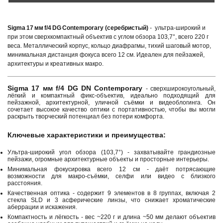
Sigma 17 мм f/4 DG Contemporary (серебристый)
- ультра-широкий и
при этом сверхкомпактный объектив с углом обзора 103,7°, всего 220 г
веса. Металлический корпус, кольцо диафрагмы, тихий шаговый мотор,
минимальная дистанция фокуса всего 12 см. Идеален для пейзажей,
архитектуры и креативных макро.
Sigma 17 мм f/4 DG DN Contemporary
- сверхширокоугольный,
лёгкий и компактный фикс-объектив, идеально подходящий для
пейзажной, архитектурной, уличной съёмки и видеоблогинга. Он
сочетает высокое качество оптики с портативностью, чтобы вы могли
раскрыть творческий потенциал без потери комфорта.
Ключевые характеристики и преимущества:
Ультра-широкий угол обзора (103,7°) - захватывайте грандиозные
пейзажи, огромные архитектурные объекты и просторные интерьеры.
Минимальная фокусировка всего 12 см - даёт потрясающие
возможности для макро-съёмки, селфи или видео с близкого
расстояния.
Качественная оптика - содержит 9 элементов в 8 группах, включая 2
стекла SLD и 3 асферические линзы, что снижает хроматические
аберрации и искажения.
Компактность и лёгкость - вес ~220 г и длина ~50 мм делают объектив