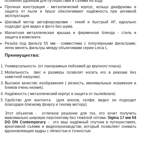
особенно удобным для путешествий и съёмки на ходу.
Прочная конструкция - металлический корпус, кольцо диафрагмы и
защита от пыли и брызг обеспечивают надёжность при активной
эксплуатации.
Шаговый мотор автофокусировки - тихий и быстрый AF, идеально
подходит для видео и фото без шума.
Магнитная металлическая крышка и фирменная бленда - стиль и
защита в комплекте.
Резьба под фильтр 55 мм - совместима с популярными фильтрами,
легко менять фильтры между объективами серии Leica L.
Преимущества:
Универсальность (от панорамных пейзажей до крупного плана).
Мобильность (вес и размеры позволят носить его в рюкзаке без
заметной нагрузки).
Высокое качество изображения ( резкость, минимальные искажения и
бликов очень низкие).
Надёжность ( металлический корпус и защита от пыли/влаги).
Удобство для контента (для влогов, селфи, видео он подходит
благодаря близкому фокусу и тихому мотору).
Этот объектив - отличное решение для тех, кто хочет получить
максимально широкую перспективу без тяжёлой оптики.
Sigma 17 мм f/4
DG DN Contemporary
- это ваш надёжный спутник в путешествиях,
креативной съёмке и видеопроизводстве, который позволяет снимать
вдохновляющие кадры с лёгкостью и точностью