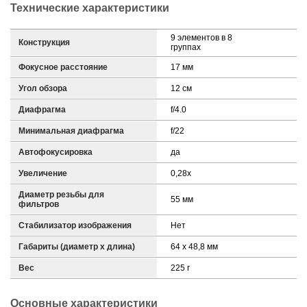
Технические характеристики
9 элементов в 8
Конструкция
группах
Фокусное расстояние
17 мм
Угол обзора
12 см
Диафрагма
f/4.0
Минимальная диафрагма
f/22
Автофокусировка
да
Увеличение
0,28x
Диаметр резьбы для
55 мм
фильтров
Стабилизатор изображения
Нет
Габариты (диаметр х длина)
64 x 48,8 мм
Вес
225 г
Основные характеристики