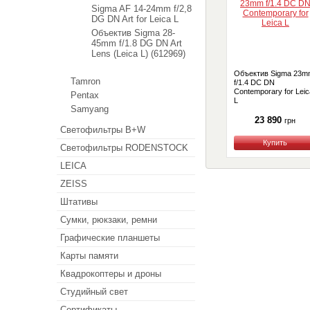
Sigma AF 14-24mm f/2,8
DG DN Art for Leica L
Объектив Sigma 28-
45mm f/1.8 DG DN Art
Lens (Leica L) (612969)
Объектив Sigma 23m
Tamron
f/1.4 DC DN
Contemporary for Leic
Pentax
L
Samyang
23 890
грн
Светофильтры B+W
Купить
Светофильтры RODENSTOCK
LEICA
ZEISS
Штативы
Сумки, рюкзаки, ремни
Графические планшеты
Карты памяти
Квадрокоптеры и дроны
Студийный свет
Сертификаты