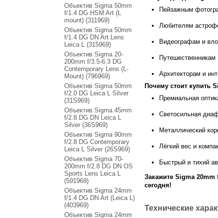
Объектив Sigma 50mm
Пейзажным фотогр
f/1.4 DG HSM Art (L
mount) (311969)
Любителям астроф
Объектив Sigma 50mm
f/1.4 DG DN Art Lens
Видеографам и вло
Leica L (315969)
Объектив Sigma 20-
Путешественникам
200mm f/3.5-6.3 DG
Contemporary Lens (L-
Архитекторам и ин
Mount) (796969)
Объектив Sigma 50mm
Почему стоит купить S
f/2.0 DG Leica L Silver
Премиальная оптика
(31S969)
Объектив Sigma 45mm
Светосильная диаф
f/2.8 DG DN Leica L
Silver (36S969)
Металлический корп
Объектив Sigma 90mm
f/2.8 DG Contemporary
Лёгкий вес и компа
Leica L Silver (26S969)
Объектив Sigma 70-
Быстрый и тихий а
200mm f/2.8 DG DN OS
Sports Lens Leica L
Закажите Sigma 20mm f
(591969)
сегодня!
Объектив Sigma 24mm
f/1.4 DG DN Art (Leica L)
(403969)
Технические хара
Объектив Sigma 24mm