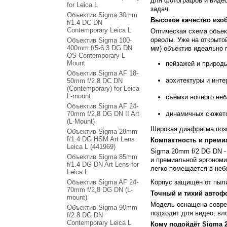
для фотографов и видео
for Leica L
задач.
Объектив Sigma 30mm
Высокое качество изо
f/1.4 DC DN
Contemporary Leica L
Оптическая схема объе
ореолы. Уже на открыто
Объектив Sigma 100-
400mm f/5-6.3 DG DN
мм) объектив идеально 
OS Contemporary L
Mount
пейзажей и природ
Объектив Sigma AF 18-
архитектуры и инте
50mm f/2.8 DC DN
(Contemporary) for Leica
L-mount
съёмки ночного неб
Объектив Sigma AF 24-
70mm f/2,8 DG DN II Art
динамичных сюжето
(L-Mount)
Широкая диафрагма позв
Объектив Sigma 28mm
f/1.4 DG HSM Art Lens
Компактность и преми
Leica L (441969)
Sigma 20mm f/2 DG DN 
Объектив Sigma 85mm
и премиальной эргономи
f/1.4 DG DN Art Lens for
легко помещается в неб
Leica L
Объектив Sigma AF 24-
Корпус защищён от пыли
70mm f/2,8 DG DN (L-
Точный и тихий автоф
mount)
Модель оснащена совр
Объектив Sigma 90mm
подходит для видео, вл
f/2.8 DG DN
Contemporary Leica L
Кому подойдёт Sigma 