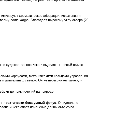
повседневной съёмки, творчества и профессиональных
инимизируют хроматические аберрации, искажения и
всему полю кадра. Благодаря широкому углу обзора (20
кое художественное боке и выделять главный объект.
ескими корпусами, механическими кольцами управления
 и длительных съёмок. Он не перегружает камеру и
съёмки до приключений на природе.
 и практически бесшумный фокус
. Он идеально
баланс и исключает изменение длины объектива.