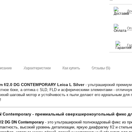
До
Оп
Га
исание
Характеристики
Как купить
Отзывы (0)
 f/2.0 DG CONTEMPORARY Leica L Silver
- ультраширокий премиум-
ктное боке, а оптика с SLD, FLD и асферическими элементами - отличн
тихий шаговый мотор и устойчивость к пыли делают его идеальным для 
!
DN Contemporary - премиальный сверхширокоугольный фикс дл
/2 DG DN Contemporary
- это ультраширокий полнокадровый фикс из пре
омпактность, высокий уровень детализации, яркую диафрагму f/2 и стил