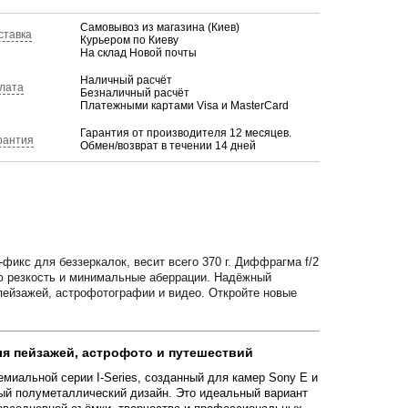
Самовывоз из магазина (Киев)
ставка
Курьером по Киеву
На склад Новой почты
Наличный расчёт
лата
Безналичный расчёт
Платежными картами Visa и MasterCard
Гарантия от производителя 12 месяцев.
рантия
Обмен/возврат в течении 14 дней
фикс для беззеркалок, весит всего 370 г. Диффрагма f/2
ую резкость и минимальные аберрации. Надёжный
пейзажей, астрофотографии и видео. Откройте новые
я пейзажей, астрофото и путешествий
миальной серии I-Series, созданный для камер Sony E и
ьный полуметаллический дизайн. Это идеальный вариант