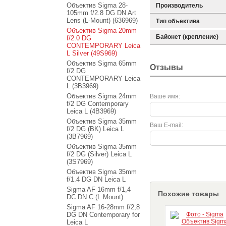
Объектив Sigma 28-
Производитель
105mm f/2.8 DG DN Art
Lens (L-Mount) (636969)
Тип объектива
Объектив Sigma 20mm
Байонет (крепление)
f/2.0 DG
CONTEMPORARY Leica
L Silver (49S969)
Объектив Sigma 65mm
Отзывы
f/2 DG
CONTEMPORARY Leica
L (3B3969)
Объектив Sigma 24mm
Ваше имя:
f/2 DG Contemporary
Leica L (4B3969)
Объектив Sigma 35mm
Ваш E-mail:
f/2 DG (BK) Leica L
(3B7969)
Объектив Sigma 35mm
f/2 DG (Silver) Leica L
(3S7969)
Объектив Sigma 35mm
f/1.4 DG DN Leica L
Sigma AF 16mm f/1,4
Похожие товары
DC DN C (L Mount)
Sigma AF 16-28mm f/2,8
DG DN Contemporary for
Leica L