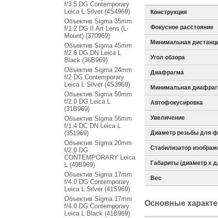
f/3.5 DG Contemporary
Leica L Silver (4S4969)
Конструкция
Объектив Sigma 35mm
Фокусное расстояние
f/1.2 DG II Art Lens (L-
Mount) (370969)
Минимальная дистанц
Объектив Sigma 45mm
f/2.8 DG DN Leica L
Угол обзора
Black (36B969)
Объектив Sigma 24mm
Диафрагма
f/2 DG Contemporary
Leica L Silver (4S3969)
Минимальная диафра
Объектив Sigma 50mm
f/2.0 DG Leica L
Автофокусировка
(31B969)
Увеличение
Объектив Sigma 56mm
f/1.4 DC DN Leica L
(351969)
Диаметр резьбы для ф
Объектив Sigma 20mm
Стабилизатор изображ
f/2.0 DG
CONTEMPORARY Leica
Габариты (диаметр х д
L (49B969)
Объектив Sigma 17mm
Вес
f/4.0 DG Contemporary
Leica L Silver (41S969)
Объектив Sigma 17mm
Основные характе
f/4.0 DG Contemporary
Leica L Black (41B969)