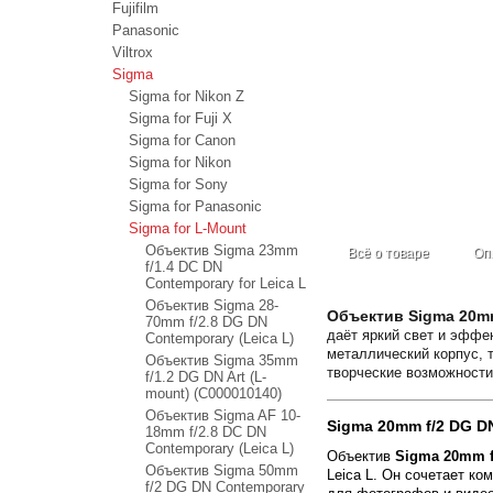
Fujifilm
Panasonic
Viltrox
Sigma
Sigma for Nikon Z
Sigma for Fuji X
Sigma for Canon
Sigma for Nikon
Sigma for Sony
Sigma for Panasonic
Sigma for L-Mount
Объектив Sigma 23mm
Всё о товаре
Оп
f/1.4 DC DN
Contemporary for Leica L
Объектив Sigma 28-
Объектив Sigma 20mm
70mm f/2.8 DG DN
даёт яркий свет и эффе
Contemporary (Leica L)
металлический корпус, 
Объектив Sigma 35mm
творческие возможности
f/1.2 DG DN Art (L-
mount) (С000010140)
Объектив Sigma AF 10-
Sigma 20mm f/2 DG 
18mm f/2.8 DC DN
Contemporary (Leica L)
Объектив
Sigma 20mm f
Объектив Sigma 50mm
Leica L. Он сочетает к
f/2 DG DN Contemporary