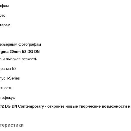
афам
ото
герам
терьерным фотографам
igma 20mm f/2 DG DN
 и высокая резкость
рагма f/2
ус I-Series
ктность
втофокус
/2 DG DN Contemporary - откройте новые творческие возможности 
ктеристики