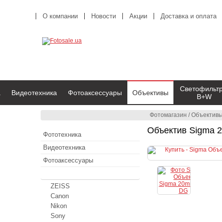
О компании
Новости
Акции
Доставка и оплата
Светофильт
а
Видеотехника
Фотоаксессуары
Объективы
B+W
Фотомагазин
/
Объектив
Объектив Sigma 2
Фототехника
Видеотехника
Фотоаксессуары
Объективы
ZEISS
Canon
Nikon
Sony