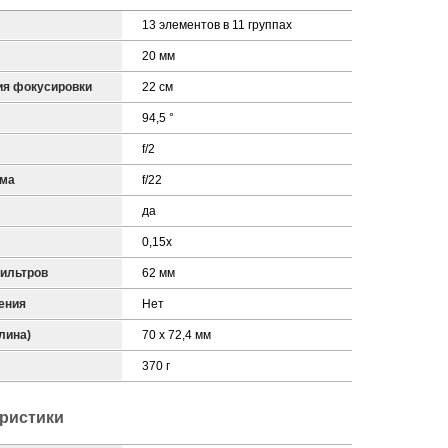
13 элементов в 11 группах
20 мм
ия фокусировки
22 см
94,5 °
f/2
гма
f/22
да
0,15x
ильтров
62 мм
ения
Нет
лина)
70 x 72,4 мм
370 г
ристики