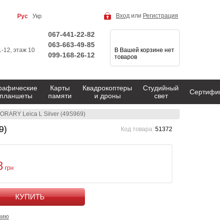
Вход
или
Регистрация
Рус
Укр
067-441-22-82
063-663-49-85
1-12, этаж 10
В Вашей корзине нет
099-168-26-12
товаров
рафические
Карты
Квадрокоптеры
Студийный
Сертифи
планшеты
памяти
и дроны
свет
RARY Leica L Silver (49S969)
9)
Код товара:
51372
8
грн
КУПИТЬ
нию