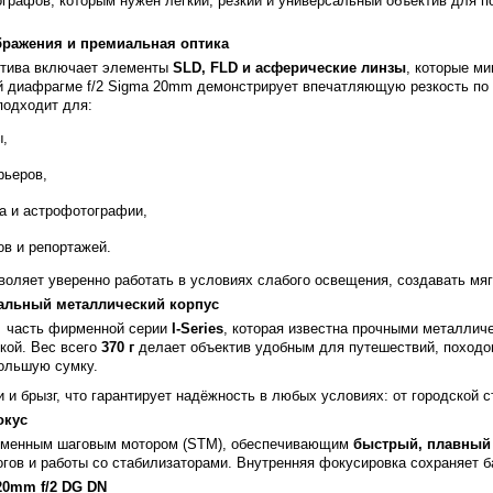
графов, которым нужен лёгкий, резкий и универсальный объектив для 
бражения и премиальная оптика
ктива включает элементы
SLD, FLD и асферические линзы
, которые м
й диафрагме f/2 Sigma 20mm демонстрирует впечатляющую резкость по 
подходит для:
ы,
рьеров,
а и астрофотографии,
в и репортажей.
оляет уверенно работать в условиях слабого освещения, создавать мяг
альный металлический корпус
- часть фирменной серии
I-Series
, которая известна прочными металлич
кой. Вес всего
370 г
делает объектив удобным для путешествий, походов
ольшую сумку.
 и брызг, что гарантирует надёжность в любых условиях: от городской 
окус
еменным шаговым мотором (STM), обеспечивающим
быстрый, плавный
огов и работы со стабилизаторами. Внутренняя фокусировка сохраняет 
20mm f/2 DG DN