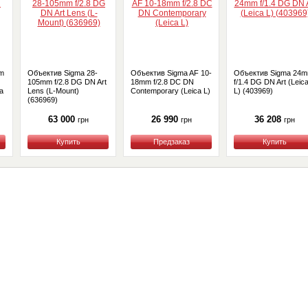
m
Объектив Sigma 28-
Объектив Sigma AF 10-
Объектив Sigma 24
105mm f/2.8 DG DN Art
18mm f/2.8 DC DN
f/1.4 DG DN Art (Leic
a
Lens (L-Mount)
Contemporary (Leica L)
L) (403969)
(636969)
63 000
26 990
36 208
грн
грн
грн
Купить
Купить
Купить