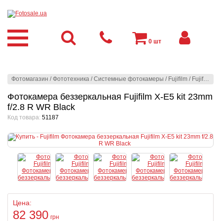
0
шт
Фотомагазин
/
Фототехника
/
Системные фотокамеры
/
Fujifilm
/
Fujifilm
/
Ф
Фотокамера беззеркальная Fujifilm X-E5 kit 23mm
f/2.8 R WR Black
Код товара:
51187
Цена:
82 390
грн