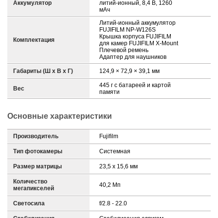
Аккумулятор
литий-ионный, 8,4 В, 1260
мАч
Литий-ионный аккумулятор
FUJIFILM NP-W126S
Крышка корпуса FUJIFILM
Комплектация
для камер FUJIFILM X-Mount
Плечевой ремень
Адаптер для наушников
Габариты (Ш х В х Г)
124,9 × 72,9 × 39,1 мм
445 г с батареей и картой
Вес
памяти
Основные характеристики
Производитель
Fujifilm
Тип фотокамеры
Системная
Размер матрицы
23,5 х 15,6 мм
Количество
40,2 Mп
мегапикселей
Светосила
f/2.8 - 22.0