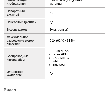
Стабилизация
Стабилизация сдвигом
изображения
матрицы
Поворотный
Да
дисплей
Сенсорный дисплей
Да
Видоискатель
Электронный
Максимальное
разрешение видео,
6.2К (6240 x 3140)
пикселей
3.5 mini-jack
micro-HDMI
Беспроводные
USB Type-C
интерфейсы
WI-Fi
Bluetooth
Объектив в
Да
комплекте
Видео