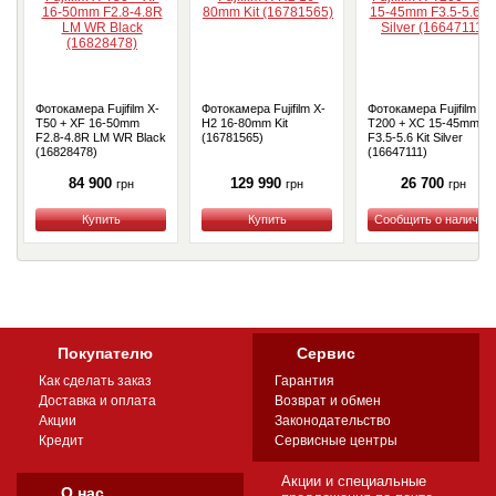
Фотокамера Fujifilm X-
Фотокамера Fujifilm X-
Фотокамера Fujifilm X-
T50 + XF 16-50mm
H2 16-80mm Kit
T200 + XC 15-45mm
F2.8-4.8R LM WR Black
(16781565)
F3.5-5.6 Kit Silver
(16828478)
(16647111)
84 900
129 990
26 700
грн
грн
грн
Купить
Купить
Купить
Покупателю
Сервис
Как сделать заказ
Гарантия
Доставка и оплата
Возврат и обмен
Акции
Законодательство
Кредит
Сервисные центры
Акции и специальные
О нас