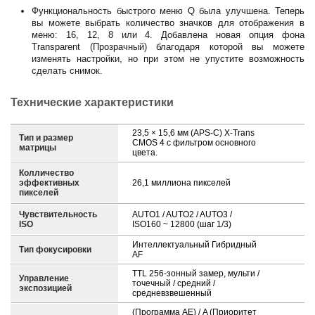
Функциональность быстрого меню Q была улучшена. Теперь
вы можете выбрать количество значков для отображения в
меню: 16, 12, 8 или 4. Добавлена новая опция фона
Transparent (Прозрачный) благодаря которой вы можете
изменять настройки, но при этом не упустите возможность
сделать снимок.
Технические характеристики
23,5 × 15,6 мм (APS-C) X-Trans
Тип и размер
CMOS 4 с фильтром основного
матрицы
цвета.
Колличество
эффективных
26,1 миллиона пикселей
пикселей
Чувствительность
AUTO1 / AUTO2 / AUTO3 /
ISO
ISO160 ~ 12800 (шаг 1/3)
Интеллектуальный Гибридный
Тип фокусировки
AF
TTL 256-зонный замер, мульти /
Управление
точечный / средний /
экспозицией
средневзвешенный
(Программа AE) / A (Приоритет