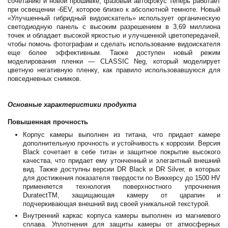
сочетанию и новой прошивке, фазовый автофокус теперь работает
при освещении -6EV, которое близко к абсолютной темноте. Новый
«Улучшенный гибридный видоискатель» использует органическую
светодиодную панель с высоким разрешением в 3,69 миллиона
точек и обладает высокой яркостью и улучшенной цветопередачей,
чтобы помочь фотографам и сделать использование видоискателя
еще более эффективным. Также доступен новый режим
моделирования пленки — CLASSIC Neg, который моделирует
цветную негативную пленку, как правило использовавшуюся для
повседневных снимков.
Основные характеристики продукта
Повышенная прочность
Корпус камеры выполнен из титана, что придает камере
дополнительную прочность и устойчивость к коррозии. Версия
Black сочетает в себе титан и защитное покрытие высокого
качества, что придает ему утонченный и элегантный внешний
вид. Также доступны версии DR Black и DR Silver, в которых
для достижения показателя твердости по Виккерсу до 1500 HV
применяется технология поверхностного упрочнения
DuratectTM, защищающая камеру от царапин и
подчеркивающая внешний вид своей уникальной текстурой.
Внутренний каркас корпуса камеры выполнен из магниевого
сплава. Уплотнения для защиты камеры от атмосферных