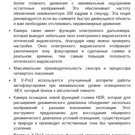
более плавного движения с минимальным ощущением
остаточных изображений. Это обеспечивает частоту
обновления эквивалентную 200 кадрам в секунду. Эта опция
рекомендуется если вы снимаете быстро движущиеся объекты
и вам необходимо отслеживать неравномерные движения.
Камера также имеет функцию электронного дальномера,
которая выводит небольшое окно электронного видоискателя в
оптический видоискатель, благодаря чему можно проверить
настройки. Окно электронного видоискателя отображает
увеличенную зону фокусировки и сделанные снимки в
реальном времени, тем самым повышая полезность
оптического видоискателя.
Максимальная производительность сенсора и процессора
четвертого поколения
В X-Pro3 используется улучшенный алгоритм работы
автофокусировки при минимальном уровне освещенности
-6EV, который близок к абсолютной темноте.
Камера оснащена новой функцией съемки HDR, которая для
расширения динамического диапазона объединяет несколько
изображений с разными значениями экспозиции. Этот
инструмент предназначен для воссоздания обширного
динамического диапазона условий освещения, существующих
в природе и производит естественные тона без чрезмерного
усиления.