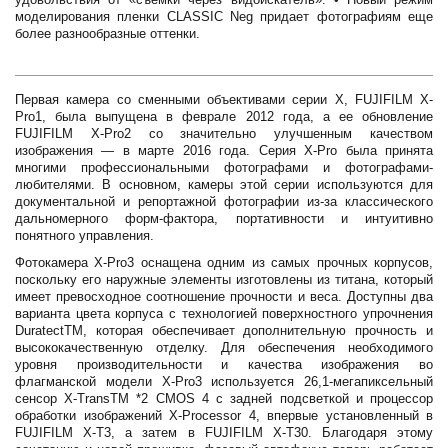
моделирования пленки CLASSIC Neg придает фотографиям еще
более разнообразные оттенки.
Первая камера со сменными объективами серии X, FUJIFILM X-
Pro1, была выпущена в феврале 2012 года, а ее обновление
FUJIFILM X-Pro2 со значительно улучшенным качеством
изображения — в марте 2016 года. Серия X-Pro была принята
многими профессиональными фотографами и фотографами-
любителями. В основном, камеры этой серии используются для
документальной и репортажной фотографии из-за классического
дальномерного форм-фактора, портативности и интуитивно
понятного управления.
Фотокамера X-Pro3 оснащена одним из самых прочных корпусов,
поскольку его наружные элементы изготовлены из титана, который
имеет превосходное соотношение прочности и веса. Доступны два
варианта цвета корпуса с технологией поверхностного упрочнения
DuratectTM, которая обеспечивает дополнительную прочность и
высококачественную отделку. Для обеспечения необходимого
уровня производительности и качества изображения во
флагманской модели X-Pro3 используется 26,1-мегапиксельный
сенсор X-TransTM *2 CMOS 4 с задней подсветкой и процессор
обработки изображений X-Processor 4, впервые установленный в
FUJIFILM X-T3, а затем в FUJIFILM X-T30. Благодаря этому