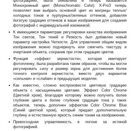
фотографиях, была обновлена и теперь называется
Монохромный цвет (Monochromatic Color). X-Pro3 теперь
позволяет вам выбрать основной цвет из матрицы теплых/
холодных тонов и пурпурных/зеленых оттенков, добавляя
богатую градацию оттенков в ваши изображения для создания
фотографий с индивидуальной изюминкой.
К имеющимся параметрам регулировки качества изображения
Тон светов, Тон теней и Резкость был добавлен новый
параметр настройка Четкости. Для управления общим видом
изображения можно подчеркнуть или смягчить текстуру и
очертания объекта, сохранив при этом градацию цветов.
Функция «эффект зернистости», которая имитирует
фотопленку, была разработана таким образом, чтобы вы могли
регулировать силу и размер зерна для достижения более
точного контроля зернистости, вместо двух вариантов
«сильная» и «слабая» в предыдущих моделях.
Как известно, сложно воспроизвести цветовую градацию
объекта с насыщенными цветами. Эффект Color Chrome
(Цветной хром), благодаря которому можно получить более
глубокие цвета и более глубокие градации тона у таких
объектов, теперь дополнен эффектом Color Chrome Blue
(Синий цветной хром), который придает дополнительную
глубину и естественную яркость синим тонам на изображении.
Превосходная управляемость в погоне за истиной
фотографией.