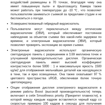
воздействий размещены в 70 точках, благодаря чему она
имеет повышенную пыле- и брызгозащиту. Камера также
может работать при температурах до -10 ℃, что позволяет
пользователям заниматься съемкой за пределами студии и не
беспокоиться о погоде.
Усовершенствованный гибридный видоискатель
Пользователи могут переключаться между оптическим
видоискателем (ОВИ), который обеспечивает постоянное
наблюдение за объектом съемки без какой-либо задержки по
времени, и электронным видоискателем (ЭВИ), который
позволяет проверять экспозицию во время съемки.
Электронные видоискатели используют органическую
светодиодную панель с разрешением в 3,69 миллиона точек и
улучшенной производительностью дисплея. Органическая
светодиодная панель имеет высокий коэффициент
контрастности более 5000 : 1 и максимальную яркость 1500
кд/м2 для отображения мельчайших деталей как находящихся
в тени, так и ярко освещенных. Она также охватывает 97 %
цветового пространства sRGB, обеспечивая более точную
цветопередачу.
Опции отображения дисплея электронного видоискателя в
режиме работы Boost (высокой производительности) теперь
включают в себя Smoothness priority (Приоритет плавности), в
которой между каждым кадром вставляется черный кадр со
скоростью примерно 100 кадров в секунду для получения