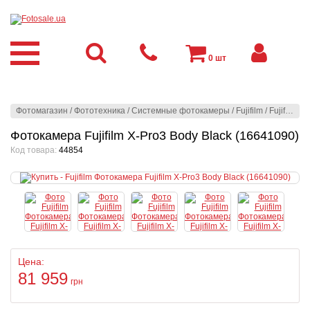
0
шт
Фотомагазин
/
Фототехника
/
Системные фотокамеры
/
Fujifilm
/
Fujifilm
/
Ф
Фотокамера Fujifilm X-Pro3 Body Black (16641090)
Код товара:
44854
Цена:
81 959
грн