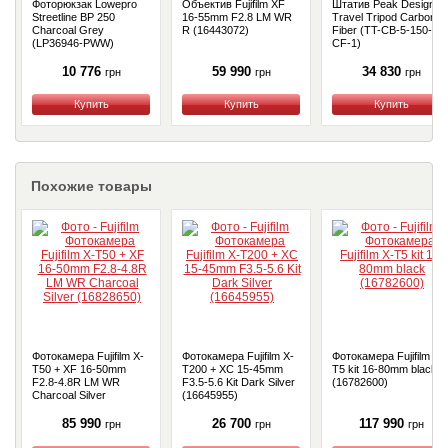
Фоторюкзак Lowepro
Объектив Fujifilm XF
Штатив Peak Design
Streetline BP 250
16-55mm F2.8 LM WR
Travel Tripod Carbon
Charcoal Grey
R (16443072)
Fiber (TT-CB-5-150-
(LP36946-PWW)
CF-1)
10 776
59 990
34 830
грн
грн
грн
Купить
Купить
Купить
Похожие товары
Фотокамера Fujifilm X-
Фотокамера Fujifilm X-
Фотокамера Fujifilm X-
T50 + XF 16-50mm
T200 + XC 15-45mm
T5 kit 16-80mm black
F2.8-4.8R LM WR
F3.5-5.6 Kit Dark Silver
(16782600)
Charcoal Silver
(16645955)
(16828650)
85 990
26 700
117 990
грн
грн
грн