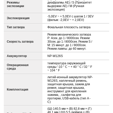
Режимы
диафрагмы AE) / S (Приоритет
экспозиции
выдержки AE) / M (Ручная
экспозиция)
-5,0EV ~ + 5,0EV с шагом 1 / 3EV
Экспокорекция
(фильм: -2,0EV ~ + 2,0EV)
Тип затвора
Фокальная плоскость затвора
Режим механического затвора
P: 4сек. до 1 / 8000сек. Режим:
Скорость затвора
30сек. до 1 / 8000сек. Режим S /
M: 15 минут. до 1 / 8000сек.
Режим лампы: до 60 минут.
Аккумулятор
NP-W126S
температура окружающей
Операционная
среды '-10 ° C ~ + 40 ° C / 32 ° F
среда
~ 104 ° F
литий-ионный аккумулятор NP-
W126S, наплечный ремень,
защитная крышка, зажим для
ремня, защитная крышка,
Комплектация
инструмент для крепления
зажима, , салфетка для
протирки, USB-кабель (тип A -
C)
(Ш) 140,5 мм × (В) 82,8 мм × (Г)
46,1 мм / (Ш) 5,5 дюймов × (В)