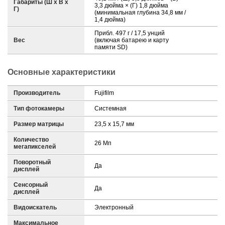
Габариты (Ш х В х
3,3 дюйма × (Г) 1,8 дюйма
Г)
(минимальная глубина 34,8 мм /
1,4 дюйма)
Прибл. 497 г / 17,5 унций
Вес
(включая батарею и карту
памяти SD)
Основные характеристики
Производитель
Fujifilm
Тип фотокамеры
Системная
Размер матрицы
23,5 x 15,7 мм
Количество
26 Мп
мегапикселей
Поворотный
Да
дисплей
Сенсорный
Да
дисплей
Видоискатель
Электронный
Максимальное