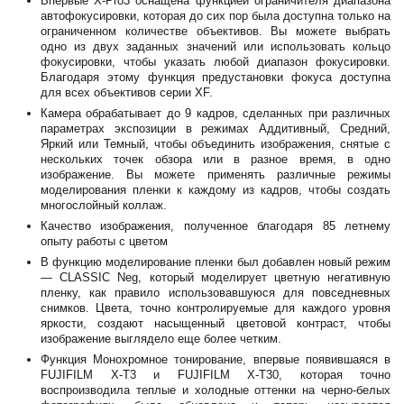
Впервые X-Pro3 оснащена функцией ограничителя диапазона
автофокусировки, которая до сих пор была доступна только на
ограниченном количестве объективов. Вы можете выбрать
одно из двух заданных значений или использовать кольцо
фокусировки, чтобы указать любой диапазон фокусировки.
Благодаря этому функция предустановки фокуса доступна
для всех объективов серии XF.
Камера обрабатывает до 9 кадров, сделанных при различных
параметрах экспозиции в режимах Аддитивный, Средний,
Яркий или Темный, чтобы объединить изображения, снятые с
нескольких точек обзора или в разное время, в одно
изображение. Вы можете применять различные режимы
моделирования пленки к каждому из кадров, чтобы создать
многослойный коллаж.
Качество изображения, полученное благодаря 85 летнему
опыту работы с цветом
В функцию моделирование пленки был добавлен новый режим
— CLASSIC Neg, который моделирует цветную негативную
пленку, как правило использовавшуюся для повседневных
снимков. Цвета, точно контролируемые для каждого уровня
яркости, создают насыщенный цветовой контраст, чтобы
изображение выглядело еще более четким.
Функция Монохромное тонирование, впервые появившаяся в
FUJIFILM X-T3 и FUJIFILM X-T30, которая точно
воспроизводила теплые и холодные оттенки на черно-белых