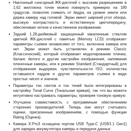
Наклонный сенсорный ЖК-дисплей с высоким разрешением в
1,62 миллиона точек можно повернуть примерно на 180
градусов, позволяя снимать от бедра, на уровне земли или
держа камеру над головой. Экран имеет широкий угол обзора,
высокую контрастность и естественную цветопередачу,
обеспечивая четкое и качественное изображение.
Задний 1,28-дюймовый защищенный закаленным стеклом
цветной ЖК-дисплей с памятью (Memory LCD) отображает
параметры съемки независимо от того, включена камера или
нет. Экран может быть установлен в режиме Classic
(Классический), который отображает моделирование пленки,
баланс белого и другие настройки изображения, напоминая
пленочные камеры, или в режиме Standard (Стандартный) для
отображения выдержки, чувствительности ISO, количества
оставшихся кадров и других параметров съемки в виде
простых чисел и значков.
Параметры тон светов и тон теней были интегрированы в
настройку Tonal Curve (Тональная кривая), так что вы можете
интуитивно настраивать параметры, проверяя тоновую кривую.
Улучшена совместимость с программным обеспечением
сторонних производителей. Теперь они могут считывать
оценки, присвоенные изображениям, с помощью функции
Rating (Оценка).
Камера X-Pro3 оснащена портом USB Type-C (USB3.1 Gen1)
для зарядки аккумулятора камеры и передачи данных.