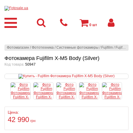
0
шт
Фотомагазин
/
Фототехника
/
Системные фотокамеры
/
Fujifilm
/
Fujifilm
/
Ф
Фотокамера Fujifilm X-M5 Body (Silver)
Код товара:
50947
Цена:
42 990
грн