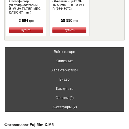
Светофильтр
Объектив Fujifilm XF
ультрафиолетовый
16-55mm F2.8 LM WR
B+W UV-FILTER MRC
R (16443072)
BASIC 67 mm (
1100142 )
2 694
59 990
грн
грн
Купить
Купить
Всё о товаре
Описание
Характеристики
Видео
Как купить
Отзывы (0)
Аксессуары (2)
Фотоаппарат Fujifilm X-M5