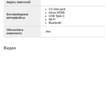
видео, пикселей
3.5 mini-jack
micro-HDMI
Беспроводные
USB Type-C
интерфейсы
WI-Fi
Bluetooth
Объектив в
Нет
комплекте
Видео