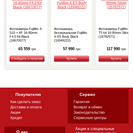
Фотокамера Fujifilm X-
Фотокамера
Фотокамера Fujifilm X-
S10 + XF 16-80mm
беззеркальная Fujifilm
T5 kit 16-80mm Silver
F4.0 Kit Black
X-E5 Body Black
(16782571)
(16670077)
(16949222)
65 559
57 990
117 990
грн
грн
грн
Купить
Купить
Купить
Покупателю
Сервис
Как сделать заказ
Гарантия
Доставка и оплата
Возврат и обмен
Акции
Законодательство
Кредит
Сервисные центры
Акции и специальные
О нас