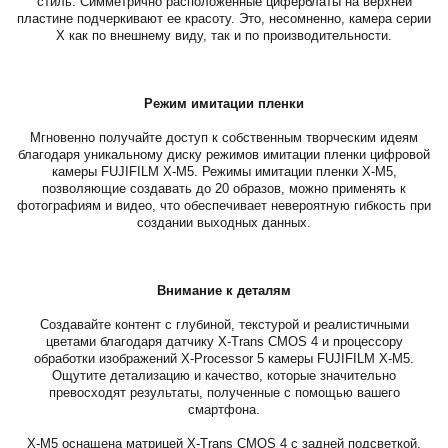
стиль. Симметрично расположенные циферблаты на верхней
пластине подчеркивают ее красоту. Это, несомненно, камера серии
X как по внешнему виду, так и по производительности.
Режим имитации пленки
Мгновенно получайте доступ к собственным творческим идеям
благодаря уникальному диску режимов имитации пленки цифровой
камеры FUJIFILM X-M5. Режимы имитации пленки X-M5,
позволяющие создавать до 20 образов, можно применять к
фотографиям и видео, что обеспечивает невероятную гибкость при
создании выходных данных.
Внимание к деталям
Создавайте контент с глубиной, текстурой и реалистичными
цветами благодаря датчику X-Trans CMOS 4 и процессору
обработки изображений X-Processor 5 камеры FUJIFILM X-M5.
Ощутите детализацию и качество, которые значительно
превосходят результаты, полученные с помощью вашего
смартфона.
X-M5 оснащена матрицей X-Trans CMOS 4 с задней подсветкой.