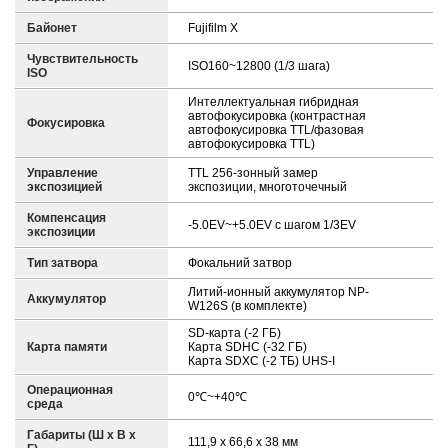
Байонет
Fujifilm X
Чувствительность
ISO160~12800 (1/3 шага)
ISO
Интеллектуальная гибридная
автофокусировка (контрастная
Фокусировка
автофокусировка TTL/фазовая
автофокусировка TTL)
Управление
TTL 256-зонный замер
экспозицией
экспозиции, многоточечный
Компенсация
-5.0EV~+5.0EV с шагом 1/3EV
экспозиции
Тип затвора
Фокальний затвор
Литий-ионный аккумулятор NP-
Аккумулятор
W126S (в комплекте)
SD-карта (-2 ГБ)
Карта памяти
Карта SDHC (-32 ГБ)
Карта SDXC (-2 ТБ) UHS-I
Операционная
0℃~+40℃
среда
Габариты (Ш х В х
111,9 x 66,6 x 38 мм