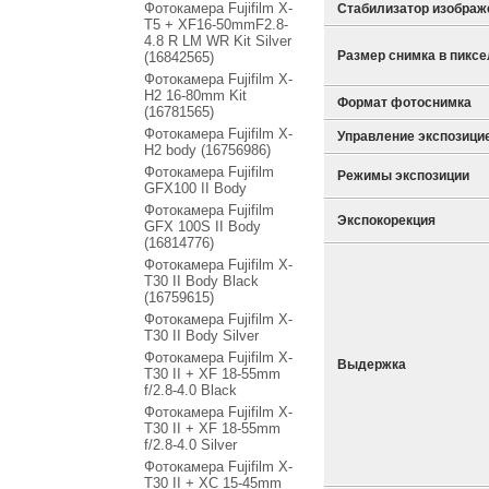
Фотокамера Fujifilm X-
Стабилизатор изображ
T5 + XF16-50mmF2.8-
4.8 R LM WR Kit Silver
Размер снимка в пикс
(16842565)
Фотокамера Fujifilm X-
H2 16-80mm Kit
Формат фотоснимка
(16781565)
Фотокамера Fujifilm X-
Управление экспозици
H2 body (16756986)
Фотокамера Fujifilm
Режимы экспозиции
GFX100 II Body
Фотокамера Fujifilm
Экспокорекция
GFX 100S II Body
(16814776)
Фотокамера Fujifilm X-
T30 II Body Black
(16759615)
Фотокамера Fujifilm X-
T30 II Body Silver
Фотокамера Fujifilm X-
Выдержка
T30 II + XF 18-55mm
f/2.8-4.0 Black
Фотокамера Fujifilm X-
T30 II + XF 18-55mm
f/2.8-4.0 Silver
Фотокамера Fujifilm X-
T30 II + XC 15-45mm