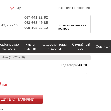
Вход
или
Регистрация
Рус
Укр
067-441-22-82
063-663-49-85
1-12, этаж 10
В Вашей корзине нет
099-168-26-12
товаров
рафические
Карты
Квадрокоптеры
Студийный
Сертифи
планшеты
памяти
и дроны
свет
 Silver (16620216)
Код товара:
43920
9
грн
КУПИТЬ
нию