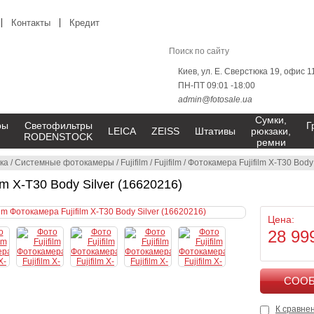
Контакты
Кредит
Киев, ул. Е. Сверстюка 19, офис 1
ПН-ПТ 09:01 -18:00
admin@fotosale.ua
Сумки,
ры
Светофильтры
Г
LEICA
ZEISS
Штативы
рюкзаки,
RODENSTOCK
ремни
ка
/
Системные фотокамеры
/
Fujifilm
/
Fujifilm
/
Фотокамера Fujifilm X-T30 Body
lm X-T30 Body Silver (16620216)
Цена:
28 99
К сравне