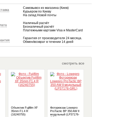
Самовывоз из магазина (Киев)
ставка
Курьером по Киеву
На склад Новой почты
Наличный расчёт
лата
Безналичный расчёт
Платежными картами Visa и MasterCard
Гарантия от производителя 24 месяца.
рантия
Обмен/возврат в течении 14 дней
смотреть все
Объектив Fujifilm XF
Фоторюкзак Lowepro
Объектив Fujifilm XF
35mm F1.4 R
ProTactic BP 350 AW II
16mm F1.4 R WR
(16240755)
модульный (LP37176-
(16463670)