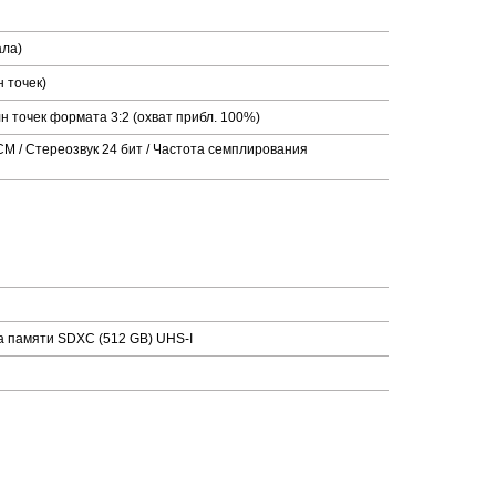
ала)
 точек)
н точек формата 3:2 (охват прибл. 100%)
M / Стереозвук 24 бит / Частота семплирования
та памяти SDXC (512 GB) UHS-I