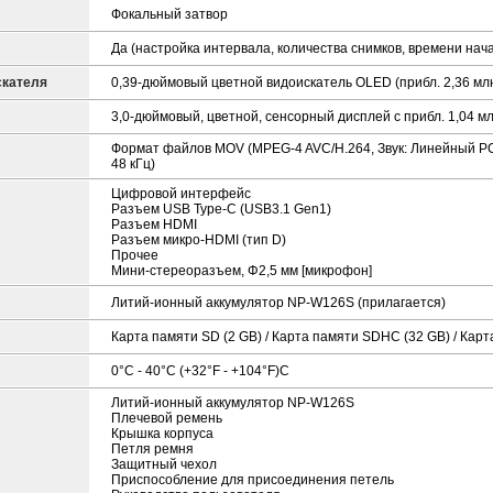
Фокальный затвор
Да (настройка интервала, количества снимков, времени нач
скателя
0,39-дюймовый цветной видоискатель OLED (прибл. 2,36 млн
3,0-дюймовый, цветной, сенсорный дисплей с прибл. 1,04 мл
Формат файлов MOV (MPEG-4 AVC/H.264, Звук: Линейный PC
48 кГц)
Цифровой интерфейс
Разъем USB Type-C (USB3.1 Gen1)
Разъем HDMI
Разъем микро-HDMI (тип D)
Прочее
Мини-стереоразъем, Φ2,5 мм [микрофон]
Литий-ионный аккумулятор NP-W126S (прилагается)
Карта памяти SD (2 GB) / Карта памяти SDHC (32 GB) / Кар
0°C - 40°C (+32°F - +104°F)C
Литий-ионный аккумулятор NP-W126S
Плечевой ремень
Крышка корпуса
Петля ремня
Защитный чехол
Приспособление для присоединения петель