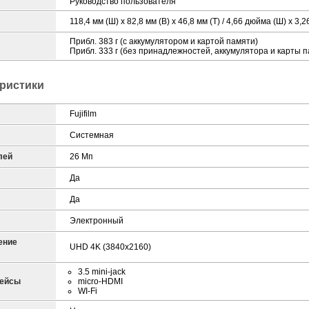
Руководство пользователя
118,4 мм (Ш) x 82,8 мм (В) x 46,8 мм (Т) / 4,66 дюйма (Ш) x 3,
Прибл. 383 г (с аккумулятором и картой памяти)
Прибл. 333 г (без принадлежностей, аккумулятора и карты 
ристики
Fujifilm
Системная
лей
26 Мп
Да
Да
Электронный
ение
UHD 4K (3840x2160)
3.5 mini-jack
фейсы
micro-HDMI
WI-Fi