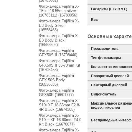
(16783082)
Фотокамера Fujifilm X-
Габариты (Ш х В х Г)
T5 kit 18-55mm silver
(16783111) (16783056)
Вес
Фотокамера Fujifilm X-
E3 Body Silver
(16558463)
Фотокамера Fujifilm X-
Основные характе
E3 Body Black
(16558592)
Производитель
Фотокамера Fujifilm
GFX50S II (16708446)
Тип фотокамеры
Фотокамера Fujifilm
GFX50S II 35-70mm Kit
Количество мегапиксе
(16708458)
Фотокамера Fujifilm
Поворотный дисплей
GFX 50S Body
(16536635)
Сенсорный дисплей
Фотокамера Fujifilm
Видоискатель
GFX50R (16601777)
Фотокамера Fujifilm X-
Максимальное разреш
S10+XF 18-55mm F2.8-
видео, пикселей
4R Black (16674308)
Фотокамера Fujifilm X-
S10 + XF 16-80mm F4.0
Беспроводные интер
Kit Black (16670077)
Фотокамера Fujifilm X-