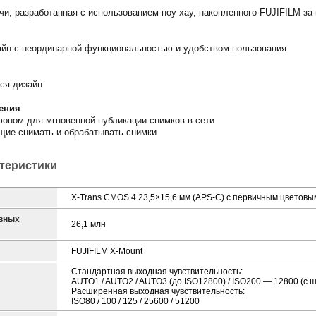
чи, разработанная с использованием ноу-хау, накопленного FUJIFILM за
айн с неординарной функциональностью и удобством пользования
ся дизайн
ения
оном для мгновенной публикации снимков в сети
ие снимать и обрабатывать снимки
ктеристики
X-Trans CMOS 4 23,5×15,6 мм (APS-C) с первичным цветов
вных
26,1 млн
FUJIFILM X-Mount
Стандартная выходная чувствительность:
AUTO1 / AUTO2 / AUTO3 (до ISO12800) / ISO200 — 12800 (с ш
Расширенная выходная чувствительность:
ISO80 / 100 / 125 / 25600 / 51200