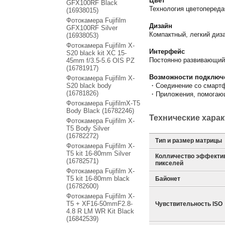
Цвет
GFX100RF Black
Технология цветопереда
(16938015)
Фотокамера Fujifilm
Дизайн
GFX100RF Silver
Компактный, легкий диз
(16938053)
Фотокамера Fujifilm X-
Интерфейс
S20 black kit XC 15-
Постоянно развивающий
45mm f/3.5-5.6 OIS PZ
(16781917)
Возможности подключ
Фотокамера Fujifilm X-
S20 black body
・Соединение со смартф
(16781826)
・Приложения, помогающ
Фотокамера FujifilmX-T5
Body Black (16782246)
Технические хара
Фотокамера Fujifilm X-
T5 Body Silver
(16782272)
Тип и размер матрицы
Фотокамера Fujifilm X-
T5 kit 16-80mm Silver
Колличество эффекти
(16782571)
пикселей
Фотокамера Fujifilm X-
T5 kit 16-80mm black
Байонет
(16782600)
Фотокамера Fujifilm X-
T5 + XF16-50mmF2.8-
Чувствительность ISO
4.8 R LM WR Kit Black
(16842539)