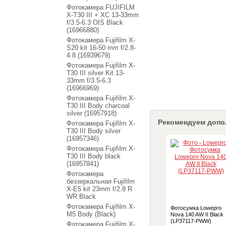
Фотокамера FUJIFILM
X-T30 III + XC 13-33mm
f/3.5-6.3 OIS Black
(16966880)
Фотокамера Fujifilm X-
S20 kit 16-50 mm f/2.8-
4.8 (16939679)
Фотокамера Fujifilm X-
T30 III silver Kit 13-
33mm f/3.5-6.3
(16966969)
Фотокамера Fujifilm X-
T30 III Body charcoal
silver (16957918)
Рекомендуем допо
Фотокамера Fujifilm X-
T30 III Body silver
(16957346)
Фотокамера Fujifilm X-
T30 III Body black
(16957841)
Фотокамера
беззеркальная Fujifilm
X-E5 kit 23mm f/2.8 R
WR Black
Фотокамера Fujifilm X-
Фотосумка Lowepro
M5 Body (Black)
Nova 140 AW II Black
(LP37117-PWW)
Фотокамера Fujifilm X-