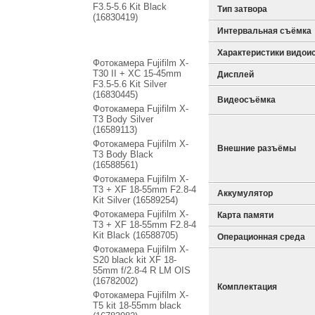
F3.5-5.6 Kit Black
Тип затвора
(16830419)
Интервальная съёмка
Характеристики видои
Фотокамера Fujifilm X-
T30 II + XC 15-45mm
Дисплей
F3.5-5.6 Kit Silver
(16830445)
Видеосъёмка
Фотокамера Fujifilm X-
T3 Body Silver
(16589113)
Фотокамера Fujifilm X-
Внешние разъёмы
T3 Body Black
(16588561)
Фотокамера Fujifilm X-
T3 + XF 18-55mm F2.8-4
Аккумулятор
Kit Silver (16589254)
Фотокамера Fujifilm X-
Карта памяти
T3 + XF 18-55mm F2.8-4
Kit Black (16588705)
Операционная среда
Фотокамера Fujifilm X-
S20 black kit XF 18-
55mm f/2.8-4 R LM OIS
(16782002)
Комплектация
Фотокамера Fujifilm X-
T5 kit 18-55mm black