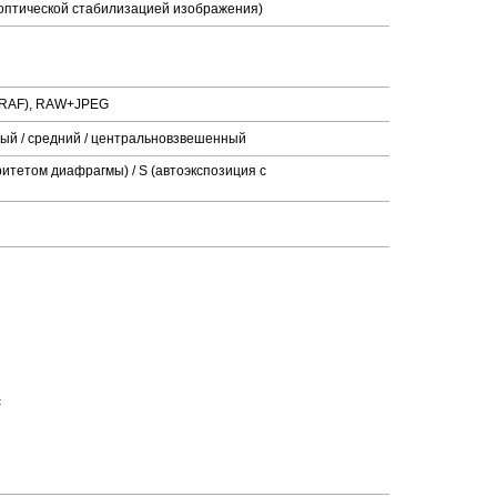
 оптической стабилизацией изображения)
т RAF), RAW+JPEG
ный / средний / центральновзвешенный
ритетом диафрагмы) / S (автоэкспозиция с
с