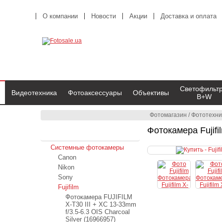
О компании
Новости
Акции
Доставка и оплата
Светофильт
Видеотехника
Фотоаксессуары
Объективы
B+W
Фотомагазин
/
Фототехни
Фотокамера Fujifi
Фототехника
Системные фотокамеры
Canon
Nikon
Sony
Fujifilm
Фотокамера FUJIFILM
X-T30 III + XC 13-33mm
f/3.5-6.3 OIS Charcoal
Silver (16966957)