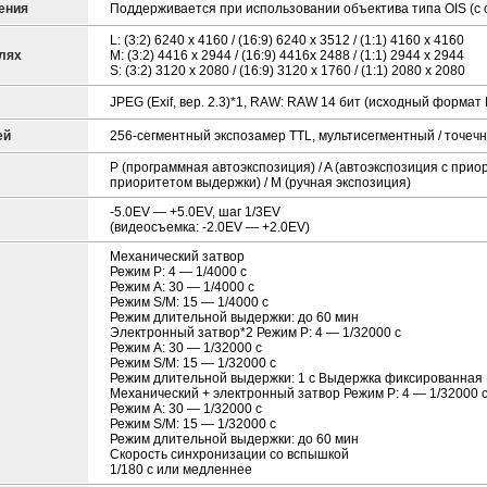
ения
Поддерживается при использовании объектива типа OIS (с
L: (3:2) 6240 x 4160 / (16:9) 6240 x 3512 / (1:1) 4160 x 4160
елях
M: (3:2) 4416 x 2944 / (16:9) 4416x 2488 / (1:1) 2944 x 2944
S: (3:2) 3120 x 2080 / (16:9) 3120 x 1760 / (1:1) 2080 x 2080
JPEG (Exif, вер. 2.3)*1, RAW: RAW 14 бит (исходный форма
ей
256-сегментный экспозамер TTL, мультисегментный / точеч
P (программная автоэкспозиция) / A (автоэкспозиция с прио
приоритетом выдержки) / M (ручная экспозиция)
-5.0EV — +5.0EV, шаг 1/3EV
(видеосъемка: -2.0EV — +2.0EV)
Механический затвор
Режим P: 4 — 1/4000 с
Режим A: 30 — 1/4000 с
Режим S/M: 15 — 1/4000 с
Режим длительной выдержки: до 60 мин
Электронный затвор*2 Режим P: 4 — 1/32000 с
Режим A: 30 — 1/32000 с
Режим S/M: 15 — 1/32000 с
Режим длительной выдержки: 1 с Выдержка фиксированная
Механический + электронный затвор Режим P: 4 — 1/32000 
Режим A: 30 — 1/32000 с
Режим S/M: 15 — 1/32000 с
Режим длительной выдержки: до 60 мин
Скорость синхронизации со вспышкой
1/180 с или медленнее