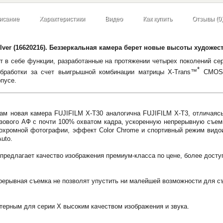
исание
Характеристики
Видео
Как купить
Отзывы (0
ilver (16620216). Беззеркальная камера берет новые высоты художе
т в себе функции, разработанные на протяжении четырех поколений се
*
обработки за счет выигрышной комбинации матрицы X-Trans™
CMOS 4
рпусе.
ам новая камера FUJIFILM X-T30 аналогична FUJIFILM X-T3, отличаяс
ового АФ с почти 100% охватом кадра, ускоренную непрерывную съемку
охромной фотографии, эффект Color Chrome и спортивный режим видои
uto.
предлагает качество изображения премиум-класса по цене, более доступ
ерывная съемка не позволят упустить ни малейшей возможности для с
терным для серии Х высоким качеством изображения и звука.