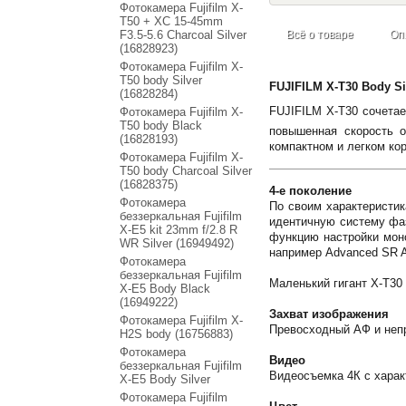
Фотокамера Fujifilm X-
T50 + XC 15-45mm
F3.5-5.6 Charcoal Silver
Всё о товаре
Оп
(16828923)
Фотокамера Fujifilm X-
T50 body Silver
FUJIFILM X-T30 Body S
(16828284)
FUJIFILM X-T30 сочетае
Фотокамера Fujifilm X-
T50 body Black
повышенная скорость 
(16828193)
компактном и легком ко
Фотокамера Fujifilm X-
T50 body Charcoal Silver
(16828375)
4-е поколение
Фотокамера
По своим характеристик
беззеркальная Fujifilm
идентичную систему фаз
X-E5 kit 23mm f/2.8 R
функцию настройки мон
WR Silver (16949492)
например Advanced SR A
Фотокамера
беззеркальная Fujifilm
Маленький гигант X-T30 
X-E5 Body Black
(16949222)
Захват изображения
Фотокамера Fujifilm X-
Превосходный АФ и непр
H2S body (16756883)
Фотокамера
Видео
беззеркальная Fujifilm
Видеосъемка 4К с харак
X-E5 Body Silver
Фотокамера Fujifilm