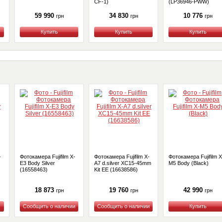
CF-1)
(LP36946-PWW)
59 990
34 830
10 776
грн
грн
грн
Купить
Купить
Купить
-
Фотокамера Fujifilm X-
Фотокамера Fujifilm X-
Фотокамера Fujifilm X
E3 Body Silver
A7 d.silver XC15-45mm
M5 Body (Black)
(16558463)
Kit EE (16638586)
18 873
19 760
42 990
грн
грн
грн
Купить
Купить
Купить