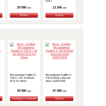
GRL)
29 990
13 246
49 990
грн
грн
грн
Купить
Купить
Купить
-
Фотокамера Fujifilm X-
Фотокамера Fujifilm X-
Фотокамера
T30 II + XF 18-55mm
T30 III Body charcoal
беззеркальная Fujifil
f/2.8-4.0 Silver
silver (16957918)
X-E5 Body Black
(16949222)
59 900
47 090
57 990
грн
грн
грн
Купить
Купить
Купить