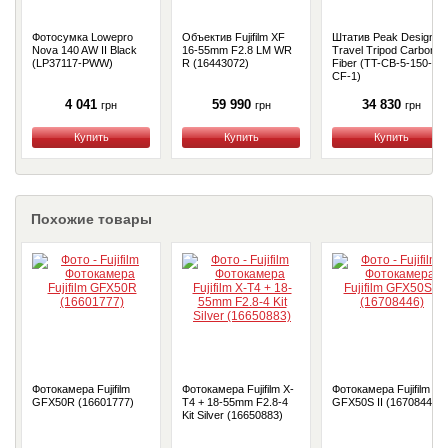
Фотосумка Lowepro
Объектив Fujifilm XF
Штатив Peak Design
Nova 140 AW II Black
16-55mm F2.8 LM WR
Travel Tripod Carbon
(LP37117-PWW)
R (16443072)
Fiber (TT-CB-5-150-
CF-1)
4 041
59 990
34 830
грн
грн
грн
Купить
Купить
Купить
Похожие товары
Фотокамера Fujifilm
Фотокамера Fujifilm X-
Фотокамера Fujifilm
GFX50R (16601777)
T4 + 18-55mm F2.8-4
GFX50S II (16708446)
Kit Silver (16650883)