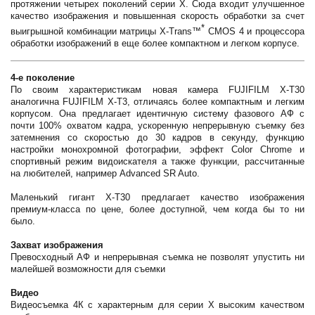
протяжении четырех поколений серии X. Сюда входит улучшенное
качество изображения и повышенная скорость обработки за счет
*
выигрышной комбинации матрицы X-Trans™
CMOS 4 и процессора
обработки изображений в еще более компактном и легком корпусе.
4-е поколение
По своим характеристикам новая камера FUJIFILM X-T30
аналогична FUJIFILM X-T3, отличаясь более компактным и легким
корпусом. Она предлагает идентичную систему фазового АФ с
почти 100% охватом кадра, ускоренную непрерывную съемку без
затемнения со скоростью до 30 кадров в секунду, функцию
настройки монохромной фотографии, эффект Color Chrome и
спортивный режим видоискателя а также функции, рассчитанные
на любителей, например Advanced SR Auto.
Маленький гигант X-T30 предлагает качество изображения
премиум-класса по цене, более доступной, чем когда бы то ни
было.
Захват изображения
Превосходный АФ и непрерывная съемка не позволят упустить ни
малейшей возможности для съемки
Видео
Видеосъемка 4К с характерным для серии Х высоким качеством