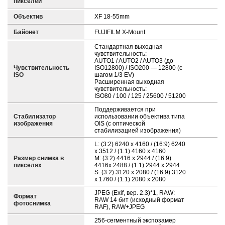
пикселей
Объектив
XF 18-55mm
Байонет
FUJIFILM X-Mount
Стандартная выходная
чувствительность:
AUTO1 / AUTO2 / AUTO3 (до
Чувствительность
ISO12800) / ISO200 — 12800 (с
ISO
шагом 1/3 EV)
Расширенная выходная
чувствительность:
ISO80 / 100 / 125 / 25600 / 51200
Поддерживается при
Стабилизатор
использовании объектива типа
изображения
OIS (с оптической
стабилизацией изображения)
L: (3:2) 6240 x 4160 / (16:9) 6240
x 3512 / (1:1) 4160 x 4160
Размер снимка в
M: (3:2) 4416 x 2944 / (16:9)
пикселях
4416x 2488 / (1:1) 2944 x 2944
S: (3:2) 3120 x 2080 / (16:9) 3120
x 1760 / (1:1) 2080 x 2080
JPEG (Exif, вер. 2.3)*1, RAW:
Формат
RAW 14 бит (исходный формат
фотоснимка
RAF), RAW+JPEG
256-сегментный экспозамер