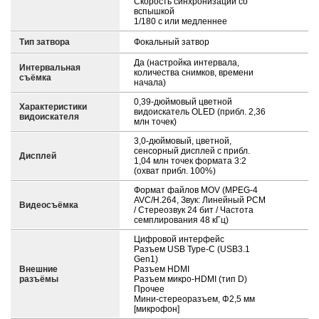
Скорость синхронизации со
вспышкой
1/180 с или медленнее
Тип затвора
Фокальный затвор
Да (настройка интервала,
Интервальная
количества снимков, времени
съёмка
начала)
0,39-дюймовый цветной
Характеристики
видоискатель OLED (прибл. 2,36
видоискателя
млн точек)
3,0-дюймовый, цветной,
сенсорный дисплей с прибл.
Дисплей
1,04 млн точек формата 3:2
(охват прибл. 100%)
Формат файлов MOV (MPEG-4
AVC/H.264, Звук: Линейный PCM
Видеосъёмка
/ Стереозвук 24 бит / Частота
семплирования 48 кГц)
Цифровой интерфейс
Разъем USB Type-C (USB3.1
Gen1)
Внешние
Разъем HDMI
разъёмы
Разъем микро-HDMI (тип D)
Прочее
Мини-стереоразъем, Φ2,5 мм
[микрофон]