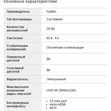
Основные характеристики
Производитель
Fujifilm
Тип фотокамеры
Системная
Количество
26 Мп
мегапикселей
Светосила
f/2.8 - 4.0
Стабилизация
Оптическая стабилизация
изображения
Поворотный
Да
дисплей
Сенсорный
Да
дисплей
Видоискатель
Электронный
Максимальное
разрешение
UHD 4K (3840x2160)
видео, пикселей
3.5 mini-jack
Беспроводные
micro-HDMI
интерфейсы
WI-Fi