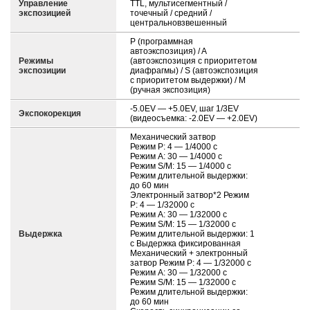
Управление
TTL, мультисегментный /
экспозицией
точечный / средний /
центральновзвешенный
P (программная
автоэкспозиция) / A
Режимы
(автоэкспозиция с приоритетом
экспозиции
диафрагмы) / S (автоэкспозиция
с приоритетом выдержки) / M
(ручная экспозиция)
-5.0EV — +5.0EV, шаг 1/3EV
Экспокорекция
(видеосъемка: -2.0EV — +2.0EV)
Механический затвор
Режим P: 4 — 1/4000 с
Режим A: 30 — 1/4000 с
Режим S/M: 15 — 1/4000 с
Режим длительной выдержки:
до 60 мин
Электронный затвор*2 Режим
P: 4 — 1/32000 с
Режим A: 30 — 1/32000 с
Режим S/M: 15 — 1/32000 с
Выдержка
Режим длительной выдержки: 1
с Выдержка фиксированная
Механический + электронный
затвор Режим P: 4 — 1/32000 с
Режим A: 30 — 1/32000 с
Режим S/M: 15 — 1/32000 с
Режим длительной выдержки:
до 60 мин