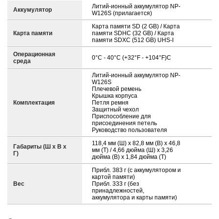
Литий-ионный аккумулятор NP-
Аккумулятор
W126S (прилагается)
Карта памяти SD (2 GB) / Карта
Карта памяти
памяти SDHC (32 GB) / Карта
памяти SDXC (512 GB) UHS-I
Операционная
0°C - 40°C (+32°F - +104°F)C
среда
Литий-ионный аккумулятор NP-
W126S
Плечевой ремень
Крышка корпуса
Комплектация
Петля ремня
Защитный чехол
Приспособление для
присоединения петель
Руководство пользователя
118,4 мм (Ш) x 82,8 мм (В) x 46,8
Габариты (Ш х В х
мм (Т) / 4,66 дюйма (Ш) x 3,26
Г)
дюйма (В) x 1,84 дюйма (Т)
Прибл. 383 г (с аккумулятором и
картой памяти)
Вес
Прибл. 333 г (без
принадлежностей,
аккумулятора и карты памяти)