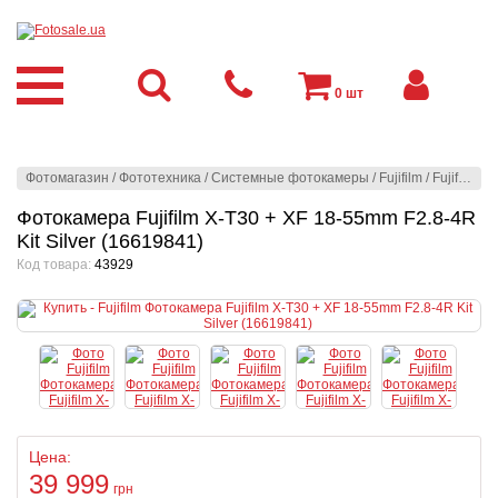
0
шт
Фотомагазин
/
Фототехника
/
Системные фотокамеры
/
Fujifilm
/
Fujifilm
/
Ф
Фотокамера Fujifilm X-T30 + XF 18-55mm F2.8-4R
Kit Silver (16619841)
Код товара:
43929
Цена:
39 999
грн