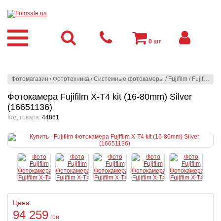
0
шт
Фотомагазин
/
Фототехника
/
Системные фотокамеры
/
Fujifilm
/
Fujifilm
/
Ф
Фотокамера Fujifilm X-T4 kit (16-80mm) Silver
(16651136)
Код товара:
44861
Цена:
94 259
грн