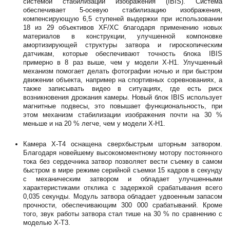
системой стабилизации изображения (IBIS). Система
обеспечивает 5-осевую стабилизацию изображения,
компенсирующую 6,5 ступеней выдержки при использовании
18 из 29 объективов XF/XC благодаря применению новых
материалов в конструкции, улучшенной компоновке
амортизирующей структуры затвора и гироскопическим
датчикам, которые обеспечивают точность блока IBIS
примерно в 8 раз выше, чем у модели X-H1. Улучшенный
механизм помогает делать фотографии ночью и при быстром
движении объекта, например на спортивных соревнованиях, а
также записывать видео в ситуациях, где есть риск
возникновения дрожания камеры. Новый блок IBIS использует
магнитные подвесы, это повышает функциональность, при
этом механизм стабилизации изображения почти на 30 %
меньше и на 20 % легче, чем у модели X-H1.
Камера X-Т4 оснащена сверхбыстрым шторным затвором.
Благодаря новейшему высокомоментному мотору постоянного
тока без сердечника затвор позволяет вести съемку в самом
быстром в мире режиме серийной съемки 15 кадров в секунду
c механическим затвором и обладает улучшенными
характеристиками отклика с задержкой срабатывания всего
0,035 секунды. Модуль затвора обладает удвоенным запасом
прочности, обеспечивающим 300 000 срабатываний. Кроме
того, звук работы затвора стал тише на 30 % по сравнению с
моделью X-T3.