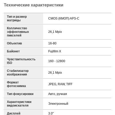
Технические характеристики
Тип и размер
CMOS (КМОП) APS-C
матрицы
Колличество
эффективных
26,1 Mpix
пикселей
Объектив
16-80
Байонет
Fujifilm X
Чувствительность
160 - 12800
ISO
Стабилизатор
26,1 Mpix
изображения
Формат
JPEG, RAW, TIFF
фотоснимка
Тип фокусировки
Авто, ручная
Характеристики
Электронный
видоискателя
Дисплей
3.0"