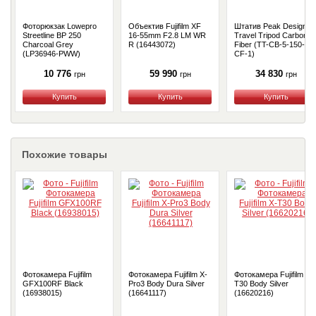
Фоторюкзак Lowepro
Объектив Fujifilm XF
Штатив Peak Design
Streetline BP 250
16-55mm F2.8 LM WR
Travel Tripod Carbon
Charcoal Grey
R (16443072)
Fiber (TT-CB-5-150-
(LP36946-PWW)
CF-1)
10 776
59 990
34 830
грн
грн
грн
Купить
Купить
Купить
Похожие товары
Фотокамера Fujifilm
Фотокамера Fujifilm X-
Фотокамера Fujifilm X-
GFX100RF Black
Pro3 Body Dura Silver
T30 Body Silver
(16938015)
(16641117)
(16620216)