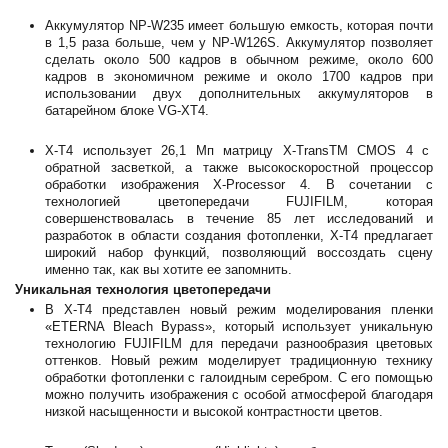
Аккумулятор NP-W235 имеет большую емкость, которая почти
в 1,5 раза больше, чем у NP-W126S. Аккумулятор позволяет
сделать около 500 кадров в обычном режиме, около 600
кадров в экономичном режиме и около 1700 кадров при
использовании двух дополнительных аккумуляторов в
батарейном блоке VG-XT4.
Х-T4 использует 26,1 Мп матрицу X-TransTM CMOS 4 с
обратной засветкой, а также высокоскоростной процессор
обработки изображения X-Processor 4. В сочетании с
технологией цветопередачи FUJIFILM, которая
совершенствовалась в течение 85 лет исследований и
разработок в области создания фотопленки, X-T4 предлагает
широкий набор функций, позволяющий воссоздать сцену
именно так, как вы хотите ее запомнить.
Уникальная технология цветопередачи
В X-T4 представлен новый режим моделирования пленки
«ETERNA Bleach Bypass», который использует уникальную
технологию FUJIFILM для передачи разнообразия цветовых
оттенков. Новый режим моделирует традиционную технику
обработки фотопленки с галоидным серебром. С его помощью
можно получить изображения с особой атмосферой благодаря
низкой насыщенности и высокой контрастности цветов.