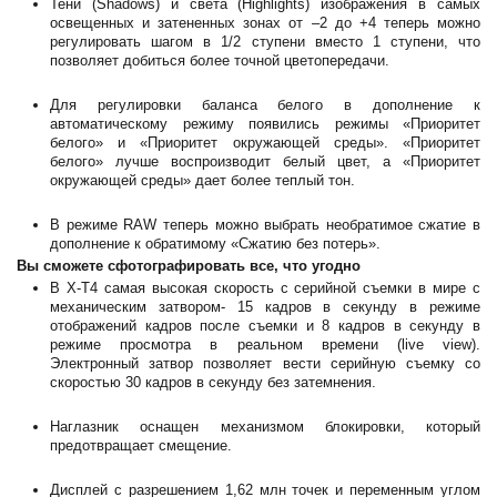
Тени (Shadows) и света (Highlights) изображения в самых
освещенных и затененных зонах от –2 до +4 теперь можно
регулировать шагом в 1/2 ступени вместо 1 ступени, что
позволяет добиться более точной цветопередачи.
Для регулировки баланса белого в дополнение к
автоматическому режиму появились режимы «Приоритет
белого» и «Приоритет окружающей среды». «Приоритет
белого» лучше воспроизводит белый цвет, а «Приоритет
окружающей среды» дает более теплый тон.
В режиме RAW теперь можно выбрать необратимое сжатие в
дополнение к обратимому «Сжатию без потерь».
Вы сможете сфотографировать все, что угодно
В X-T4 самая высокая скорость с серийной съемки в мире с
механическим затвором- 15 кадров в секунду в режиме
отображений кадров после съемки и 8 кадров в секунду в
режиме просмотра в реальном времени (live view).
Электронный затвор позволяет вести серийную съемку со
скоростью 30 кадров в секунду без затемнения.
Наглазник оснащен механизмом блокировки, который
предотвращает смещение.
Дисплей с разрешением 1,62 млн точек и переменным углом