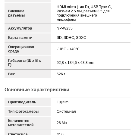
HDMI micro (тип D), USB Type-C,
Внешние
Разъем 2.5 мм, разъем 3.5 для
разъёмы
подключения внешнего
микрофона
Аккумулятор
NP-W235
Карта памяти
SD, SDHC, SDXC
Операционная
-10°C - +40°C
среда
Габариты (Ш х В х
92,8 х 134,6 х 63,8 мм
Г)
Вес
526 г
Основные характеристики
Производитель
Fujifilm
Тип фотокамеры
Системная
Количество
26 Мп
мегапикселей
Светосила
f/4.0