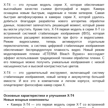
X-T4 — это лучшая модель серии X, которая обеспечивает
высочайшее качество съемки фотографий и видео. Камера
оснащена новым быстрым, надежным и тихим затвором. Самая
быстрая автофокусировка в камерах серии X, которой удалось
добиться благодаря разработке нового алгоритма обработки
данных, позволяет запечатлеть решающий момент, который ранее
вы могли упустить. Кроме того, X-T4 первая модель в серии X-T со
встроенной системой стабилизации изображения (IBIS), которая
значительно расширяет возможности при фото- и видеосъемке.
Режим видеосъемки, теперь активируется отдельным
переключателем, а система цифровой стабилизации изображения
обеспечивает беспрецедентную плавность видео. Новый режим
моделирования пленки «ETERNA Bleach Bypass» воссоздает
эффект использования традиционной техники обработки пленки. С
его помощью можно получить уникальные изображения с низкой
насыщенностью и высокой контрастностью цветов.
X-T4 — это удивительный инструмент, включающий систему
стабилизации изображения, новый затвор и аккумулятор большой
емкости. И все это в компактном и легком корпусе, который
олицетворяет философию камер серии X.
Основные характеристики и улучшения X-T4
Новые мощные компоненты
Камера X-T4 — это первая модель серии X-T со встроенной