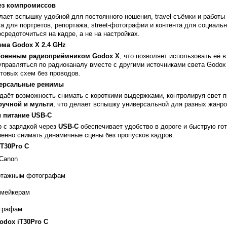
ез компромиссов
ает вспышку удобной для постоянного ношения, travel-съёмки и работы 
а для портретов, репортажа, street-фотографии и контента для социаль
средоточиться на кадре, а не на настройках.
ема Godox X 2.4 GHz
роенным радиоприёмником Godox X
, что позволяет использовать её 
управляться по радиоканалу вместе с другими источниками света Godox
етовых схем без проводов.
версальные режимы
даёт возможность снимать с короткими выдержками, контролируя свет 
ручной и мульти
, что делает вспышку универсальной для разных жанро
и питание USB-C
 с зарядкой через
USB-C
обеспечивает удобство в дороге и быструю гот
енно снимать динамичные сцены без пропусков кадров.
T30Pro C
Canon
ортажным фотографам
-мейкерам
тографам
odox iT30Pro C