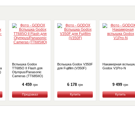
Вспышка Godox
Вспышка Godox V350F
Накамерная вспышк
a
TT685O II Flash для
для Fujifilm (V350F)
Godox V1Pro-N
)
Olympus/Panasonic
Cameras (TT685IIO)
4 459
6 178
9 499
грн
грн
грн
Купить
Купить
Купить