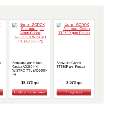
а
Вспышка для Nikon
Вспышка Godox
Вспышка Godox
Godox AD360II-N
TT350P для Pentax
V350N для Nikon
WISTRO TTL (AD360II-
(V350N)
N)
18 272
2 573
5 663
грн
грн
грн
Купить
Купить
Купить