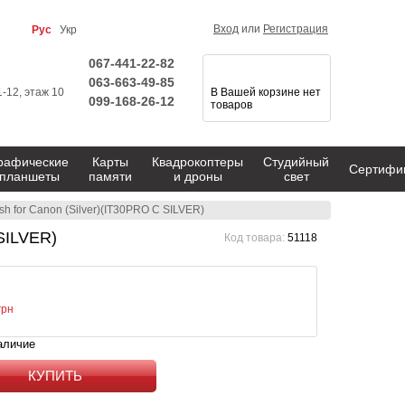
Вход
или
Регистрация
Рус
Укр
067-441-22-82
063-663-49-85
1-12, этаж 10
В Вашей корзине нет
099-168-26-12
товаров
рафические
Карты
Квадрокоптеры
Студийный
Сертифи
планшеты
памяти
и дроны
свет
sh for Canon (Silver)(IT30PRO C SILVER)
 SILVER)
Код товара:
51118
грн
аличие
КУПИТЬ