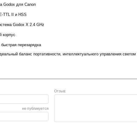
а Godox для Canon
E-TTL II и HSS
истема Godox X 2.4 GHz
й корпус
 быстрая перезарядка
идеальный баланс портативности, интеллектуального управления свето
Отзыв:
не публикуется