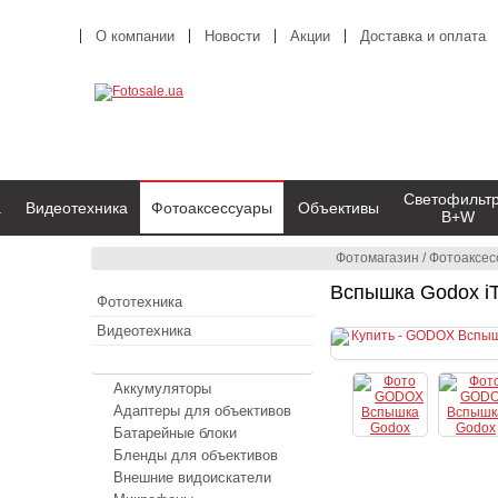
О компании
Новости
Акции
Доставка и оплата
Светофильт
а
Видеотехника
Фотоаксессуары
Объективы
B+W
Фотомагазин
/
Фотоаксес
Вспышка Godox iT3
Фототехника
Видеотехника
Фотоаксессуары
Аккумуляторы
Адаптеры для объективов
Батарейные блоки
Бленды для объективов
Внешние видоискатели