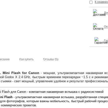
К сравне
До
Оп
Га
исание
Как купить
Отзывы (0)
 Mini Flash for Canon
- мощная, ультракомпактная накамерная вс
ой Godox X 2.4 GHz, быстрым временем перезарядки ~1.5 с и режимам
 съемки - свет мощный, управление удобное и результат профессионал
ni Flash для Canon - компактная накамерная вспышка с радиосистемой
ni Flash
- ультракомпактная накамерная вспышка, разработанная специ
для фотографов, которым важны мобильность, быстрый рабочий процесс
 коммерческих проектов.