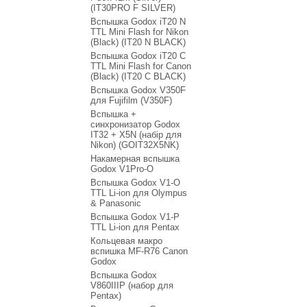
(IT30PRO F SILVER)
Вспышка Godox iT20 N
TTL Mini Flash for Nikon
(Black) (IT20 N BLACK)
Вспышка Godox iT20 C
TTL Mini Flash for Canon
(Black) (IT20 C BLACK)
Вспышка Godox V350F
для Fujifilm (V350F)
Вспышка +
синхронизатор Godox
IT32 + X5N (набір для
Nikon) (GOIT32X5NK)
Накамерная вспышка
Godox V1Pro-O
Вспышка Godox V1-O
TTL Li-ion для Olympus
& Panasonic
Вспышка Godox V1-P
TTL Li-ion для Pentax
Кольцевая макро
вспишка MF-R76 Canon
Godox
Вспышка Godox
V860IIIP (набор для
Pentax)