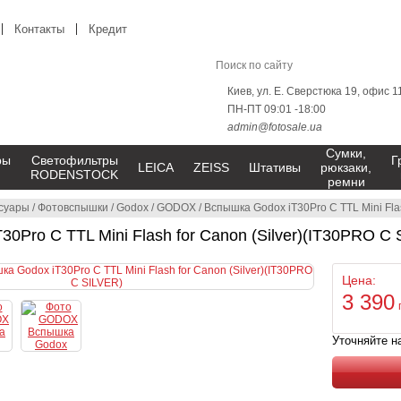
Контакты
Кредит
Киев, ул. Е. Сверстюка 19, офис 1
ПН-ПТ 09:01 -18:00
admin@fotosale.ua
Сумки,
ры
Светофильтры
Г
LEICA
ZEISS
Штативы
рюкзаки,
RODENSTOCK
ремни
суары
/
Фотовспышки
/
Godox
/
GODOX
/
Вспышка Godox iT30Pro C TTL Mini Fla
0Pro C TTL Mini Flash for Canon (Silver)(IT30PRO C
Цена:
3 390
Уточняйте н