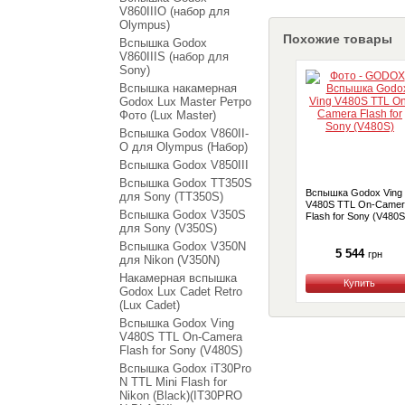
V860IIIO (набор для
Olympus)
Похожие товары
Вспышка Godox
V860IIIS (набор для
Sony)
Вспышка накамерная
Godox Lux Master Ретро
Фото (Lux Master)
Вспышка Godox V860II-
O для Olympus (Набор)
Вспышка Godox V850III
Вспышка Godox TT350S
Вспышка Godox Ving
для Sony (TT350S)
V480S TTL On-Camer
Вспышка Godox V350S
Flash for Sony (V480S
для Sony (V350S)
Вспышка Godox V350N
5 544
грн
для Nikon (V350N)
Накамерная вспышка
Купить
Godox Lux Cadet Retro
(Lux Cadet)
Вспышка Godox Ving
V480S TTL On-Camera
Flash for Sony (V480S)
Вспышка Godox iT30Pro
N TTL Mini Flash for
Nikon (Black)(IT30PRO