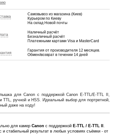
нию
Самовывоз из магазина (Киев)
ставка
Курьером по Киеву
На склад Новой почты
Наличный расчёт
лата
Безналичный расчёт
Платежными картами Visa и MasterCard
Гарантия от производителя 12 месяцев.
рантия
Обмен/возврат в течении 14 дней
пышка для Canon с поддержкой Canon E-TTL/E-TTL II,
и TTL, ручной и HSS. Идеальный выбор для портретной,
ьный даже на ходу!
ально для камер
Canon
с поддержкой
E-TTL / E-TTL II
.
 и стабильный результат в любых условиях съёмки - от