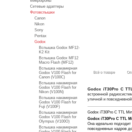
Микрофоны
Сетевые адаптеры
Фотовспышки
Canon
Nikon
Sony
Pentax
Godox
Вспышка Godox MF12-
K2 Kit
Вспышка Godox MF12
Macro Flash (MF12)
Вспышка накамерная
Всё о товаре
Оп
Godox V100 Flash for
Canon (V100C)
Вспышка накамерная
Godox V100 Flash for
Godox iT30Pro C TTL
Nikon (V100N)
встроенной радиосистем
Вспышка накамерная
уличной и повседневной
Godox V100 Flash for
Fuji (V100F)
Godox iT30Pro C TTL Mi
Вспышка накамерная
Godox V100 Flash for
Godox iT30Pro C TTL Mi
Olympus (V100O)
Она идеально подходит 
Вспышка накамерная
повседневных кадров до
Godox V100 Flash for