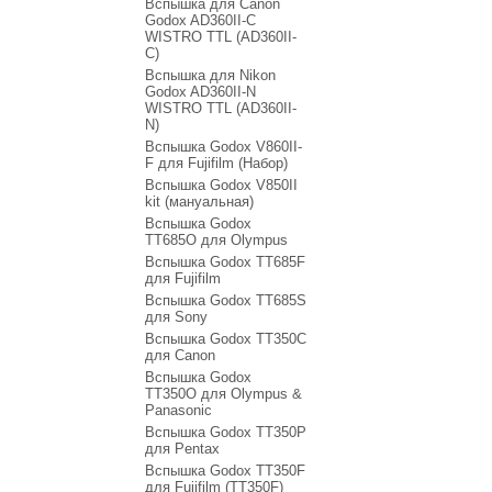
Вспышка для Canon
Godox AD360II-C
WISTRO TTL (AD360II-
C)
Вспышка для Nikon
Godox AD360II-N
WISTRO TTL (AD360II-
N)
Вспышка Godox V860II-
F для Fujifilm (Набор)
Вспышка Godox V850II
kit (мануальная)
Вспышка Godox
TT685O для Olympus
Вспышка Godox TT685F
для Fujifilm
Вспышка Godox TT685S
для Sony
Вспышка Godox TT350C
для Canon
Вспышка Godox
TT350O для Olympus &
Panasonic
Вспышка Godox TT350P
для Pentax
Вспышка Godox TT350F
для Fujifilm (TT350F)