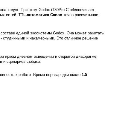
«на ходу». При этом Godox iT30Pro C обеспечивает
ных сетей.
TTL-автоматика Canon
точно рассчитывает
в составе единой экосистемы Godox. Она может работать
 - студийными и накамерными. Это отличное решение
при ярком дневном освещении и открытой диафрагме.
в и сценариев съёмки.
овность к работе. Время перезарядки около
1.5