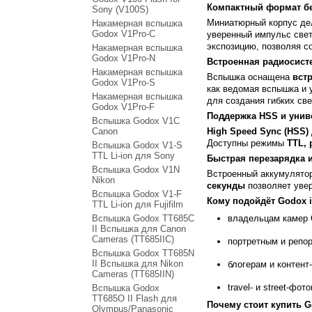
Компактный формат б
Sony (V100S)
Миниатюрный корпус дел
Накамерная вспышка
Godox V1Pro-C
уверенный импульс свет
экспозицию, позволяя со
Накамерная вспышка
Godox V1Pro-N
Встроенная радиосист
Накамерная вспышка
Вспышка оснащена
вст
Godox V1Pro-S
как ведомая вспышка и 
Накамерная вспышка
для создания гибких св
Godox V1Pro-F
Поддержка HSS и уни
Вспышка Godox V1C
Canon
High Speed Sync (HSS)
Доступны режимы
TTL, 
Вспышка Godox V1-S
TTL Li-ion для Sony
Быстрая перезарядка 
Вспышка Godox V1N
Встроенный аккумулятор
Nikon
секунды
позволяет увер
Вспышка Godox V1-F
Кому подойдёт Godox i
TTL Li-ion для Fujifilm
Вспышка Godox TT685C
владельцам камер 
II Вспышка для Canon
Cameras (TT685IIC)
портретным и реп
Вспышка Godox TT685N
II Вспышка для Nikon
блогерам и контент
Cameras (TT685IIN)
travel- и street-фо
Вспышка Godox
TT685O II Flash для
Почему стоит купить G
Olympus/Panasonic