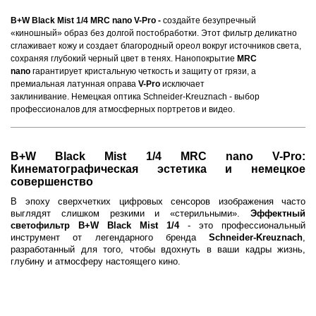
B+W Black Mist 1/4 MRC nano V-Pro -
с
оздайте безупречный
«киношный» образ без долгой постобработки. Этот фильтр деликатно
сглаживает кожу и создает благородный ореол вокруг источников света,
сохраняя глубокий черный цвет в тенях. Нанопокрытие
MRC
nano
гарантирует кристальную четкость и защиту от грязи, а
премиальная латунная оправа
V-Pro
исключает
заклинивание.
Немецкая оптика Schneider-Kreuznach - выбор
профессионалов для атмосферных портретов и видео.
B+W Black Mist 1/4 MRC nano V-Pro:
Кинематографическая эстетика и немецкое
совершенство
В эпоху сверхчетких цифровых сенсоров изображения часто
выглядят слишком резкими и «стерильными».
Эффектный
светофильтр B+W Black Mist 1/4
- это профессиональный
инструмент от легендарного бренда
Schneider-Kreuznach
,
разработанный для того, чтобы вдохнуть в ваши кадры жизнь,
глубину и атмосферу настоящего кино.