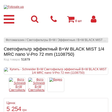
0
шт
Фотомагазин
/
Светофильтры B+W
/
Эффектные
/
B+W BLACK MIST 1/4 MRC nano V-Pro
Светофильтр эффектный B+W BLACK MIST 1/4
MRC nano V-Pro 72 mm (1108750)
Код товара:
51879
Цена:
5 254
грн