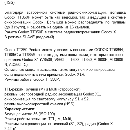
(HSS).
Благодаря встроенной системе радио-синхронизации, вспышка
Godox TT350P может быть как ведомой, так и ведущей в системе
синхронизации Godox. Вспышки можно распределять по группам
(до 3 групп), и работать на одном из 16 каналов.
Работа Godox TT350P в системе радиосинхронизации Godox X
В режиме SLAVE (ведомый)
Godox TT350 Pentax может управлять вспышками GODOX TT685N,
TT685C и TT685S, а также другими вспышками, в которые встроен
приёмник Godox X1 (V850II, V860II, TT600, TT350, AD600B, AD360II-
N, AD360II-C).
Остальные модели вспышкек также могут синхронизироваться,
если подключить к ним приёмник Godox X1R.
Режимы работы Godox TT350P:
TTL-режим, ручной (M) и Multi (стробоскоп),
режимы беспроводной радиосинхронизации Godox X1,
синхронизация по световому импульсу S1 и S2,
режим высокоскоростной съемки (HSS).
Характеристики:
Ведущее число 36 (ISO 100)
Режим работы вспышки: TTL, M, Multi,
Режимы синхронизации: оптический (S1, S2), радио (Godox X
2,4Ггц)