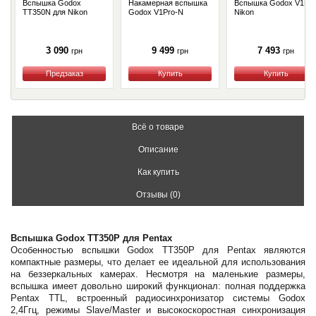
Вспышка Godox
Накамерная вспышка
Вспышка Godox V1N
TT350N для Nikon
Godox V1Pro-N
Nikon
3 090
9 499
7 493
грн
грн
грн
Купить
Купить
Купить
Всё о товаре
Описание
Как купить
Отзывы (0)
Вспышка Godox TT350P для Pentax
Особенностью вспышки Godox TT350P для Pentax являются
компактные размеры, что делает ее идеальной для использования
на беззеркальных камерах. Несмотря на маленькие размеры,
вспышка имеет довольно широкий функционал: полная поддержка
Pentax TTL, встроенный радиосинхронизатор системы Godox
2,4Ггц, режимы Slave/Master и высокоскоростная синхронизация