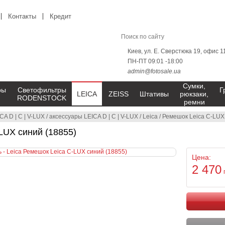
Контакты
Кредит
Киев, ул. Е. Сверстюка 19, офис 1
ПН-ПТ 09:01 -18:00
admin@fotosale.ua
Сумки,
ры
Светофильтры
Г
LEICA
ZEISS
Штативы
рюкзаки,
RODENSTOCK
ремни
CA D | C | V-LUX
/
аксессуары LEICA D | C | V-LUX
/
Leica
/
Ремешок Leica C-LUX
LUX синий (18855)
Цена:
2 470