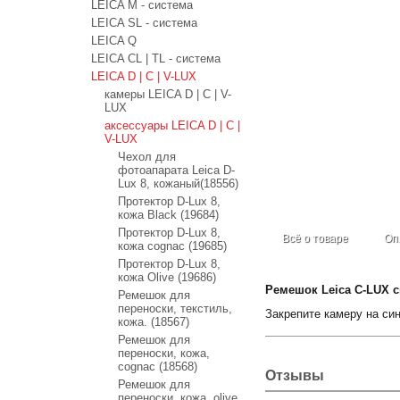
LEICA M - система
LEICA SL - система
LEICA Q
LEICA CL | TL - система
LEICA D | C | V-LUX
камеры LEICA D | C | V-
LUX
аксессуары LEICA D | C |
V-LUX
Чехол для
фотоапарата Leica D-
Lux 8, кожаный(18556)
Протектор D-Lux 8,
кожа Black (19684)
Протектор D-Lux 8,
Всё о товаре
Оп
кожа cognac (19685)
Протектор D-Lux 8,
кожа Olive (19686)
Ремешок Leica C-LUX с
Ремешок для
переноски, текстиль,
Закрепите камеру на си
кожа. (18567)
Ремешок для
переноски, кожа,
cognac (18568)
Отзывы
Ремешок для
переноски, кожа, olive