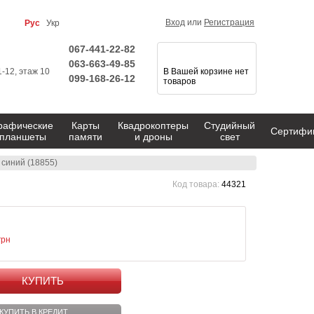
Вход
или
Регистрация
Рус
Укр
067-441-22-82
063-663-49-85
1-12, этаж 10
В Вашей корзине нет
099-168-26-12
товаров
рафические
Карты
Квадрокоптеры
Студийный
Сертифи
планшеты
памяти
и дроны
свет
 синий (18855)
Код товара:
44321
грн
КУПИТЬ
КУПИТЬ В КРЕДИТ