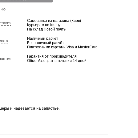
нию
Самовывоз из магазина (Киев)
ставка
Курьером по Киеву
На склад Новой почты
Наличный расчёт
лата
Безналичный расчёт
Платежными картами Visa и MasterCard
Гарантия от производителя
рантия
Обмен/возврат в течении 14 дней
меры и надевается на запястье.