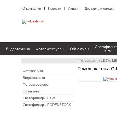
О компании
Новости
Акции
Доставка и оплата
Светофильт
а
Видеотехника
Фотоаксессуары
Объективы
B+W
Фотомагазин
/
LEICA
/
LEI
Ремешок Leica C-
Фототехника
Видеотехника
Фотоаксессуары
Объективы
Светофильтры B+W
Светофильтры RODENSTOCK
LEICA