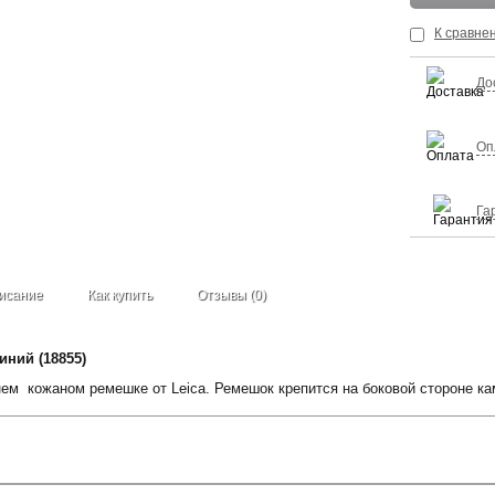
К сравне
До
Оп
Га
исание
Как купить
Отзывы (0)
иний (18855)
нем кожаном ремешке от Leica. Ремешок крепится на боковой стороне ка