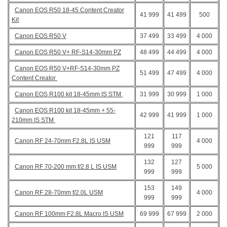
Canon EOS R50 18-45 Content Creator
41 999
41 499
500
Kit
Canon EOS R50 V
37 499
33 499
4 000
Canon EOS R50 V+ RF-S14-30mm PZ
48 499
44 499
4 000
Canon EOS R50 V+RF-S14-30mm PZ
51 499
47 499
4 000
Content Creator
Canon EOS R100 kit 18-45mm IS STM
31 999
30 999
1 000
Canon EOS R100 kit 18-45mm + 55-
42 999
41 999
1 000
210mm IS STM
121
117
Canon RF 24-70mm F2.8L IS USM
4 000
999
999
132
127
Canon RF 70-200 mm f/2.8 L IS USM
5 000
999
999
153
149
Canon RF 28-70mm f/2.0L USM
4 000
999
999
Canon RF 100mm F2.8L Macro IS USM
69 999
67 999
2 000