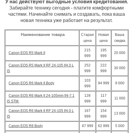
У нас действуют выгодные условия кредитования.
Забирайте технику сегодня - платите комфортными
частями. Начинайте снимать и создавать, пока ваша
новая техника уже работает на результат.
Наименование товара
Старая
Новая
Ваша
цена
цена
скидка
215
195
Canon EOS R5 Mark II
20 000
999
999
Canon EOS R5 Mark II RF 24-105 f/4.0 L
252
222
30 000
IS
999
999
103
Canon EOS R6 Mark II Body
94 999
9 000
999
Canon EOS R6 Mark II 24-105mm f/4-7.1
128
117
11 000
IS STM
999
999
Canon EOS R6 Mark II RF 24-105 f/4.0 L
167
154
13 000
IS
999
999
Canon EOS R8 Body
67 999
62 999
5 000