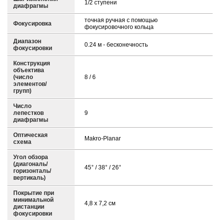
1/2 ступени
диафрагмы
точная ручная с помощью
Фокусировка
фокусировочного кольца
Диапазон
0.24 м - бесконечность
фокусировки
Конструкция
объектива
(число
8 / 6
элементов/
групп)
Число
лепестков
9
диафрагмы
Оптическая
Makro-Planar
схема
Угол обзора
(диагональ/
45° / 38° / 26°
горизонталь/
вертикаль)
Покрытие при
минимальной
4,8 x 7,2 см
дистанции
фокусировки