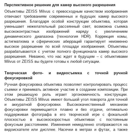
Перспективное решение для камер высокого разрешения
Объективы ZEISS Milvus с превосходным качеством изображения
отвечают требованиям современных и будущих камер высокого
разрешения. Благодаря особой конструкции объектива, которая
уменьшает нежелательный рассеянный свет, возможна съемка
высококонтрастных изображений наряду с увеличением
динамического диапазона (технология HDR). Коррекция комы,
астигматизма и сферических аберраций гарантирует неизменно
высокое разрешение по всей площади изображения. Объективы
разрабатываются с учетом полного функционала камер высокого
разрешения. Неважно, что нас ждет в будущем – с объективами
Milvus от ZEISS вы будете готовы к любой ситуации.
Творческая фото- и видеосъемка с точной ручной
фокусировкой
Ручная фокусировка объектива позволяет контролировать процесс
съемки и принимать активное участие в создании композиции. При
этом решающую роль играет эргономичность конструкции.
Объективы ZEISS Milvus имеют большой угол поворота для точной
и аккуратной фокусировки. Высококачественный механизм
фокусировки перемещается плавно и без отдачи, оптимально
поддерживая фотографа в его творческой игре с фокальной
плоскостью в высокоскоростных объективах с постоянным
фокусным расстоянием. Изменения немедленно отображаются на
видоискателе или дисплее. Насечки в метрах и футах, а также