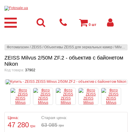
0
шт
Фотомагазин
/
ZEISS
/
Объективы ZEISS для зеркальных камер
/
Milvus (ZE-mount | ZF.2-mount)
ZEISS Milvus 2/50M ZF.2 - объектив с байонетом
Nikon
Код товара:
37902
Цена:
Старая цена:
47 280
63 085
грн
грн