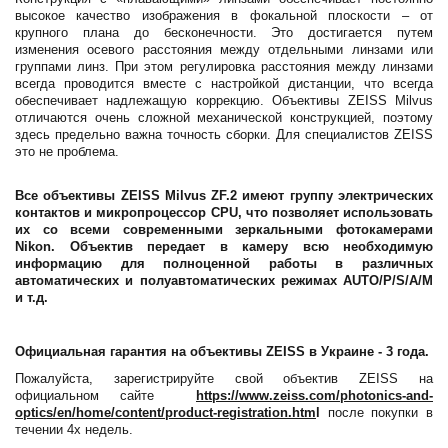
высокое качество изображения в фокальной плоскости – от
крупного плана до бесконечности. Это достигается путем
изменения осевого расстояния между отдельными линзами или
группами линз. При этом регулировка расстояния между линзами
всегда проводится вместе с настройкой дистанции, что всегда
обеспечивает надлежащую коррекцию. Объективы ZEISS Milvus
отличаются очень сложной механической конструкцией, поэтому
здесь предельно важна точность сборки. Для специалистов ZEISS
это не проблема.
Все объективы ZEISS Milvus ZF.2 имеют группу электрических
контактов и микропроцессор CPU, что позволяет использовать
их со всеми современными зеркальными фотокамерами
Nikon. Объектив передает в камеру всю необходимую
информацию для полноценной работы в различных
автоматических и полуавтоматических режимах AUTO/P/S/A/M
и т.д.
Официальная гарантия на объективы ZEISS в Украине - 3 года.
Пожалуйста, зарегистрируйте свой объектив ZEISS на
официальном сайте
https://www.zeiss.com/photonics-and-
optics/en/home/content/product-registration.htm
l
после покупки в
течении 4х недель.