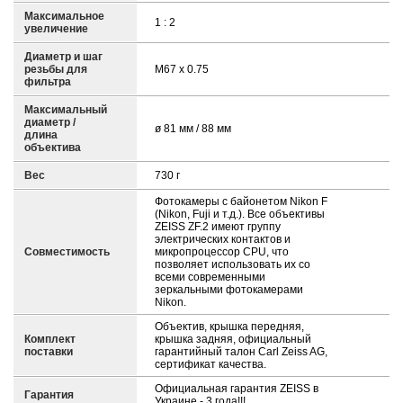
Максимальное
1 : 2
увеличение
Диаметр и шаг
резьбы для
M67 x 0.75
фильтра
Максимальный
диаметр /
ø 81 мм / 88 мм
длина
объектива
Вес
730 г
Фотокамеры с байонетом Nikon F
(Nikon, Fuji и т.д.). Все объективы
ZEISS ZF.2 имеют группу
электрических контактов и
Совместимость
микропроцессор CPU, что
позволяет использовать их со
всеми современными
зеркальными фотокамерами
Nikon.
Объектив, крышка передняя,
Комплект
крышка задняя, официальный
поставки
гарантийный талон Carl Zeiss AG,
сертификат качества.
Официальная гарантия ZEISS в
Гарантия
Украине - 3 года!!!