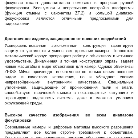
фокусная шкала дополнительно помогают в процессе ручной
фокусировки. Бесшумная и непрерывная настройка диафрагмы
(функция отмены с байонетом ZF.2) и большой диапазон
фокусировки являются отличными предпосылками для
видеосъемки.
Долговечное изделие, защищенное от внешних воздействий
Усовершенствованная эргономичная конструкция гарантирует
защиту от усталости и уменьшает дрожание камеры. Полностью
металлический корпус превращает работу с объективом в истинное
удовольствие. Динамичная и точная конструкция оправы задает
новые масштабы в мире объективов для камер. Однако объективы
ZEISS Milvus производят впечатление не только своим внешним
видом и качеством исполнения, но и убеждают своими
непревзойденными внутренними качествами. Специальные
уплотнения, защищающие от проникновения пыли и влаги,
способствуют творческой съемке в нестандартных ситуациях и
гарантируют надежность системы даже в сложных условиях
окружающей среды.
Высокое качество изображения во всем диапазоне
фокусировки
Современные камеры и цифровые матрицы высокого разрешения
предъявляют все более строгие требования к объективам.
Конструкция с «плавающими» линзами обеспечивает постоянно