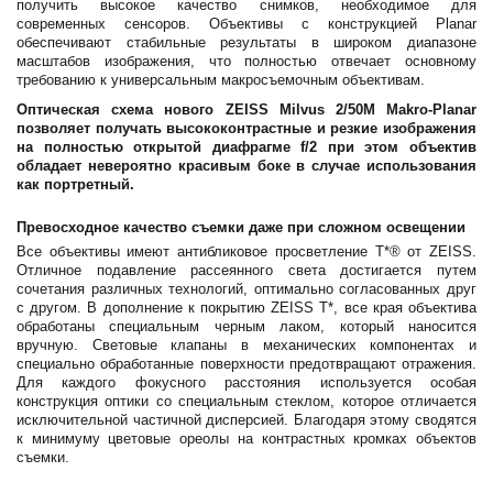
получить высокое качество снимков, необходимое для
современных сенсоров. Объективы с конструкцией Planar
обеспечивают стабильные результаты в широком диапазоне
масштабов изображения, что полностью отвечает основному
требованию к универсальным макросъемочным объективам.
Оптическая схема нового ZEISS Milvus 2/50M Makro-Planar
позволяет получать высококонтрастные и резкие изображения
на полностью открытой диафрагме f/2 при этом объектив
обладает невероятно красивым боке в случае использования
как портретный.
Превосходное качество съемки даже при сложном освещении
Все объективы имеют антибликовое просветление T*® от ZEISS.
Отличное подавление рассеянного света достигается путем
сочетания различных технологий, оптимально согласованных друг
с другом. В дополнение к покрытию ZEISS T*, все края объектива
обработаны специальным черным лаком, который наносится
вручную. Световые клапаны в механических компонентах и
специально обработанные поверхности предотвращают отражения.
Для каждого фокусного расстояния используется особая
конструкция оптики со специальным стеклом, которое отличается
исключительной частичной дисперсией. Благодаря этому сводятся
к минимуму цветовые ореолы на контрастных кромках объектов
съемки.