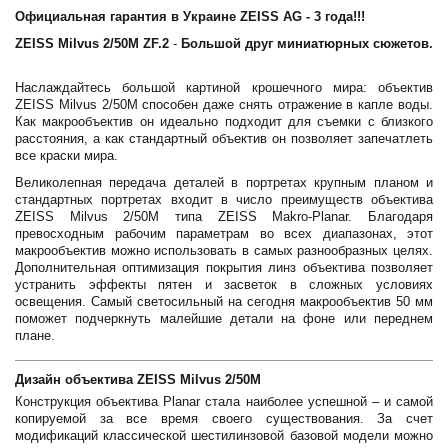
Официальная гарантия в Украине ZEISS AG - 3 года!!!
ZEISS Milvus 2/50M ZF.2
-
Большой друг миниатюрных сюжетов.
Наслаждайтесь большой картиной крошечного мира: объектив
ZEISS Milvus 2/50M способен даже снять отражение в капле воды.
Как макрообъектив он идеально подходит для съемки с близкого
расстояния, а как стандартный объектив он позволяет запечатлеть
все краски мира.
Великолепная передача деталей в портретах крупным планом и
стандартных портретах входит в число преимуществ объектива
ZEISS Milvus 2/50M типа ZEISS Makro-Planar. Благодаря
превосходным рабочим параметрам во всех диапазонах, этот
макрообъектив можно использовать в самых разнообразных целях.
Дополнительная оптимизация покрытия линз объектива позволяет
устранить эффекты пятен и засветок в сложных условиях
освещения. Самый светосильный на сегодня макрообъектив 50 мм
поможет подчеркнуть малейшие детали на фоне или переднем
плане.
Дизайн объектива
ZEISS Milvus 2/50M
Конструкция объектива Planar стала наиболее успешной – и самой
копируемой за все время своего существования. За счет
модификаций классической шестилинзовой базовой модели можно