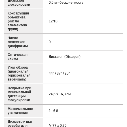
Диапазон
0.5 м - бесконечность
фокусировки
Конструкция
объектива
(число
12/10
элементов/
групп)
Число
лепестков
9
диафрагмы
Оптическая
Дистагон (Distagon)
схема
Угол обзора
(диагональ/
44° / 37° / 25°
горизонталь/
вертикаль)
Покрытие при
минимальной
24,6 x 16,3 см
дистанции
фокусировки
Максимальное
1 : 6.8
увеличение
Диаметр и шаг
резьбы для
M 77 x 0.75