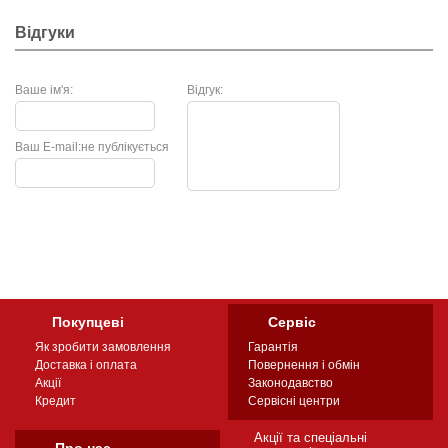
Відгуки
Ваше ім'я:
Відгук:
Ваш E-mail:
не публікується
Покупцеві
Сервіс
Як зробити замовлення
Гарантія
Доставка і оплата
Повернення і обмін
Акції
Законодавство
Кредит
Сервісні центри
Акції та спеціальні
Про нас