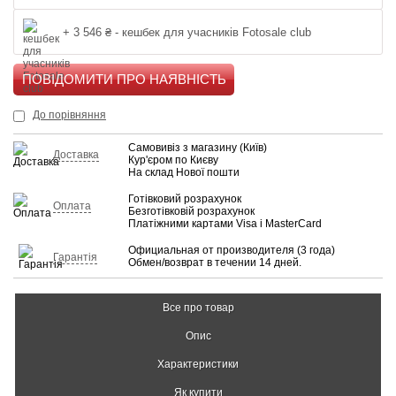
+ 3 546 ₴ - кешбек для учасників Fotosale club
КУПИТИ
До порівняння
Самовивіз з магазину (Київ)
Доставка
Кур'єром по Києву
На склад Нової пошти
Готівковий розрахунок
Оплата
Безготівковій розрахунок
Платіжними картами Visa і MasterCard
Официальная от производителя (3 года)
Гарантія
Обмен/возврат в течении 14 дней.
Все про товар
Опис
Характеристики
Як купити