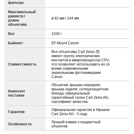
фильтра
Максимальный
диаметр /
ø 92 мм / 144 мм
длина
объектива
Вес
1030 г
Байонет
EF Mount Canon
Все объективы Carl Zeiss ZE
имеют группу электрических
контактов и микропроцессор CPU,
Совместимость
что позволяет использовать их со
всеми современными
зеркальными фотокамерами
Canon
Объектив, крышка передняя,
крышка задняя, солнцезащитная
Комплект
бленда, официальный
поставки
гарантийный талон Carl Zeiss AG,
сертификат качества.
Официальная гарантия в Украине
Гарантия
Carl Zeiss AG - 3 года.
Лучший в мире стандартный
Особенности
объектив.