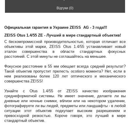
Відгуки (0)
Официальная гарантия в Украине ZEISS AG - 3 года!!!
ZEISS Otus 1.4/55 ZE -
Лучший в мире стандартный объектив!
С бескомпромиссной производительностью, которая отличает все
объективы этой марки, ZEISS Otus 1.4/55 устанавливает новый
эталон совершенства в области стандартных фокусных
расстояний. С этой минуты не соглашайтесь на меньшее.
Фокусное расстояние в 55 мм обещает всегда средний результат?
Такой объектив пропустит прелесть особого момента? Нет, если в
нем реализованы более 120 лет оптического и механического
совершенства ZEISS!
Узнайте с Otus 1.4/55 от ZEISS качество изображения
среднеформатной системы. Не имеет значение, делаете ли вы
дневные или ночные снимки, вблизи или на некотором удалении,
фотографируете ли вы людей, предметы или ландшафты - в любой
ситуации этот объектив подкупает высоким разрешением и
превосходной резкостью. Короче говоря, это лучший в мире
стандартный объектив.