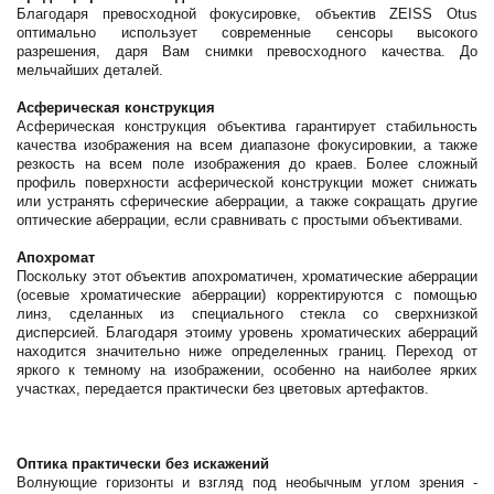
Благодаря превосходной фокусировке, объектив ZEISS Otus
оптимально использует современные сенсоры высокого
разрешения, даря Вам снимки превосходного качества. До
мельчайших деталей.
Асферическая конструкция
Асферическая конструкция объектива гарантирует стабильность
качества изображения на всем диапазоне фокусировкии, а также
резкость на всем поле изображения до краев. Более сложный
профиль поверхности асферической конструкции может снижать
или устранять сферические аберрации, а также сокращать другие
оптические аберрации, если сравнивать с простыми объективами.
Апохромат
Поскольку этот объектив апохроматичен, хроматические аберрации
(осевые хроматические аберрации) корректируются с помощью
линз, сделанных из специального стекла со сверхнизкой
дисперсией. Благодаря этоиму уровень хроматических аберраций
находится значительно ниже определенных границ. Переход от
яркого к темному на изображении, особенно на наиболее ярких
участках, передается практически без цветовых артефактов.
Оптика практически без искажений
Волнующие горизонты и взгляд под необычным углом зрения -