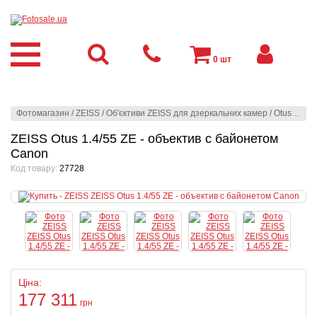
0
шт
Фотомагазин
/
ZEISS
/
Об'єктиви ZEISS для дзеркальних камер
/
Otus (ZE-mount | ZF.2-mount)
ZEISS Otus 1.4/55 ZE - объектив с байонетом
Canon
Код товару:
27728
Ціна:
177 311
грн