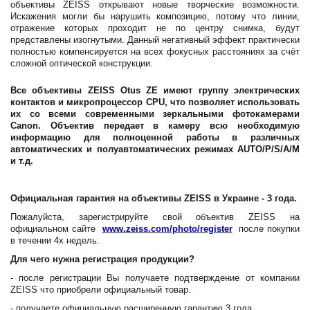
объективы ZEISS открывают новые творческие возможности.
Искажения могли бы нарушить композицию, потому что линии,
отражение которых проходит не по центру снимка, будут
представлены изогнутыми. Данный негативный эффект практически
полностью компенсируется на всех фокусных расстояниях за счёт
сложной оптической конструкции.
Все объективы ZEISS Otus ZE имеют группу электрических
контактов и микропроцессор CPU, что позволяет использовать
их со всеми современными зеркальными фотокамерами
Canon. Объектив передает в камеру всю необходимую
информацию для полноценной работы в различных
автоматических и полуавтоматических режимах AUTO/P/S/A/M
и т.д.
Официальная гарантия на объективы ZEISS в Украине - 3 года.
Пожалуйста, зарегистрируйте свой объектив ZEISS на
официальном сайте
www.zeiss.com/photo/register
после покупки
в течении 4х недель.
Для чего нужна регистрация продукции?
- после регистрации Вы получаете подтверждение от компании
ZEISS что приобрели официальный товар.
- получаете официальную расширенную гарантию 3 года.