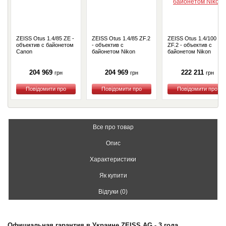
ZEISS Otus 1.4/85 ZE -
ZEISS Otus 1.4/85 ZF.2
ZEISS Otus 1.4/100
объектив с байонетом
- объектив с
ZF.2 - объектив с
Canon
байонетом Nikon
байонетом Nikon
204 969
204 969
222 211
грн
грн
грн
Купити
Купити
Купити
Все про товар
Опис
Характеристики
Як купити
Відгуки (0)
Официальная гарантия в Украине ZEISS AG - 3 года.