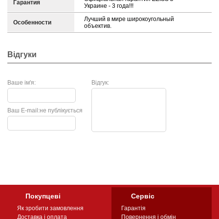
Гарантия
Украине - 3 года!!!
Лучший в мире широкоугольный
Особенности
объектив.
Відгуки
Ваше ім'я:
Відгук:
Ваш E-mail:
не публікується
Покупцеві
Сервіс
Як зробити замовлення
Гарантія
Доставка і оплата
Повернення і обмін