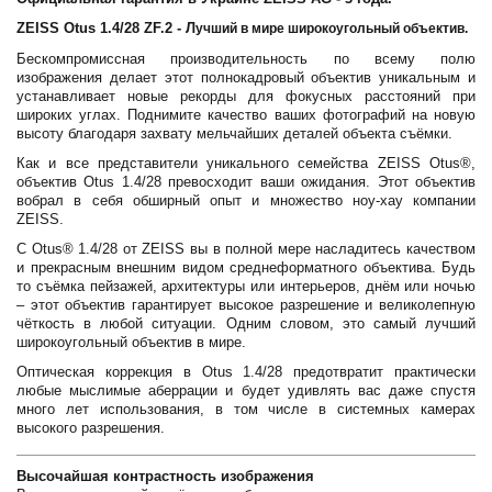
ZEISS Otus 1.4/28 ZF.2 - Л
учший в мире широкоугольный объектив.
Бескомпромиссная производительность по всему полю
изображения делает этот полнокадровый объектив уникальным и
устанавливает новые рекорды для фокусных расстояний при
широких углах. Поднимите качество ваших фотографий на новую
высоту благодаря захвату мельчайших деталей объекта съёмки.
Как и все представители уникального семейства ZEISS Otus®,
объектив Otus 1.4/28 превосходит ваши ожидания. Этот объектив
вобрал в себя обширный опыт и множество ноу-хау компании
ZEISS.
С Otus® 1.4/28 от ZEISS вы в полной мере насладитесь качеством
и прекрасным внешним видом среднеформатного объектива. Будь
то съёмка пейзажей, архитектуры или интерьеров, днём или ночью
– этот объектив гарантирует высокое разрешение и великолепную
чёткость в любой ситуации. Одним словом, это самый лучший
широкоугольный объектив в мире.
Оптическая коррекция в Otus 1.4/28 предотвратит практически
любые мыслимые аберрации и будет удивлять вас даже спустя
много лет использования, в том числе в системных камерах
высокого разрешения.
Высочайшая контрастность изображения