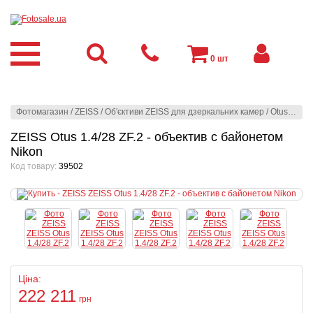
0
шт
Фотомагазин
/
ZEISS
/
Об'єктиви ZEISS для дзеркальних камер
/
Otus (ZE-mount | ZF.2-mount)
ZEISS Otus 1.4/28 ZF.2 - объектив с байонетом
Nikon
Код товару:
39502
Ціна:
222 211
грн