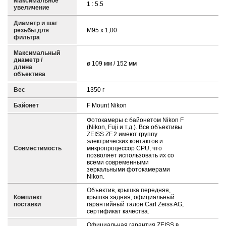
Максимальное
1 : 5.5
увеличение
Диаметр и шаг
резьбы для
M95 x 1,00
фильтра
Максимальный
диаметр /
ø 109 мм / 152 мм
длина
объектива
Вес
1350 г
Байонет
F Mount Nikon
Фотокамеры с байонетом Nikon F
(Nikon, Fuji и т.д.). Все объективы
ZEISS ZF.2 имеют группу
электрических контактов и
Совместимость
микропроцессор CPU, что
позволяет использовать их со
всеми современными
зеркальными фотокамерами
Nikon.
Объектив, крышка передняя,
Комплект
крышка задняя, официальный
поставки
гарантийный талон Carl Zeiss AG,
сертификат качества.
Официальная гарантия ZEISS в