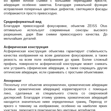
Во время ночной съёмки с большими перепадами яркости,
аберрация особенно заметна. Благодаря уникальной функции
исправления поперечных цветовых дефектов, светящиеся фасады
отображаются просто превосходно.
Среднеформатный вид
Благодаря превосходной фокусировке, объектив ZEISS Otus
оптимально использует современные сенсоры высокого
разрешения, даря Вам снимки превосходного качества. До
мельчайших деталей.
Асферическая конструкция
Асферическая конструкция объектива гарантирует стабильность
качества изображения на всем диапазоне фокусировкии, а также
резкость на всем поле изображения до краев. Более сложный
профиль поверхности асферической конструкции может снижать
или устранять сферические аберрации, а также сокращать другие
оптические аберрации, если сравнивать с простыми объективами.
Апохромат
Поскольку этот объектив апохроматичен, хроматические аберрации
(осевые хроматические аберрации) корректируются с помощью
линз, сделанных из специального стекла со сверхнизкой
дисперсией. Благодаря этоиму уровень хроматических аберраций
находится значительно ниже определенных границ. Переход от
яркого к темному на изображении, особенно на наиболее ярких
участках, передается практически без цветовых артефактов.