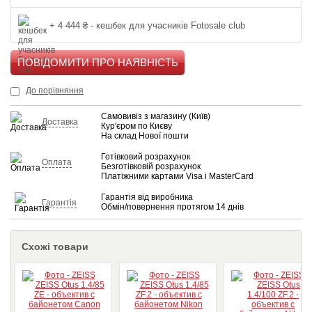
+ 4 444 ₴ - кешбек для учасників Fotosale club
КУПИТИ
До порівняння
Самовивіз з магазину (Київ)
Доставка
Кур'єром по Києву
На склад Нової пошти
Готівковий розрахунок
Оплата
Безготівковій розрахунок
Платіжними картами Visa і MasterCard
Гарантія від виробника
Гарантія
Обмін/повернення протягом 14 днів
Схожі товари