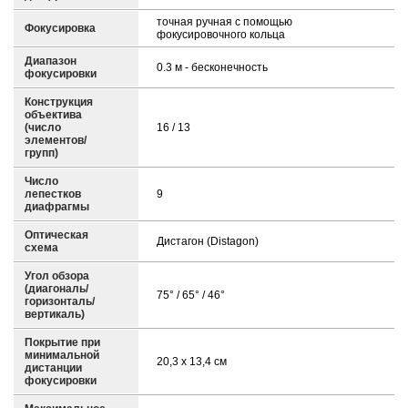
точная ручная с помощью
Фокусировка
фокусировочного кольца
Диапазон
0.3 м - бесконечность
фокусировки
Конструкция
объектива
(число
16 / 13
элементов/
групп)
Число
лепестков
9
диафрагмы
Оптическая
Дистагон (Distagon)
схема
Угол обзора
(диагональ/
75° / 65° / 46°
горизонталь/
вертикаль)
Покрытие при
минимальной
20,3 x 13,4 см
дистанции
фокусировки