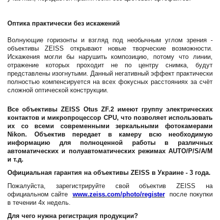
Оптика практически без искажений
Волнующие горизонты и взгляд под необычным углом зрения -
объективы ZEISS открывают новые творческие возможности.
Искажения могли бы нарушить композицию, потому что линии,
отражение которых проходит не по центру снимка, будут
представлены изогнутыми. Данный негативный эффект практически
полностью компенсируется на всех фокусных расстояниях за счёт
сложной оптической конструкции.
Все объективы ZEISS Otus ZF.2 имеют группу электрических
контактов и микропроцессор CPU, что позволяет использовать
их со всеми современными зеркальными фотокамерами
Nikon. Объектив передает в камеру всю необходимую
информацию для полноценной работы в различных
автоматических и полуавтоматических режимах AUTO/P/S/A/M
и т.д.
Официальная гарантия на объективы ZEISS в Украине - 3 года.
Пожалуйста, зарегистрируйте свой объектив ZEISS на
официальном сайте
www.zeiss.com/photo/register
после покупки
в течении 4х недель.
Для чего нужна регистрация продукции?