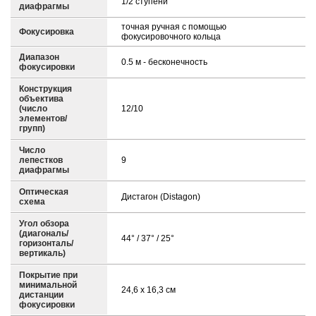
1/2 ступени
диафрагмы
точная ручная с помощью
Фокусировка
фокусировочного кольца
Диапазон
0.5 м - бесконечность
фокусировки
Конструкция
объектива
(число
12/10
элементов/
групп)
Число
лепестков
9
диафрагмы
Оптическая
Дистагон (Distagon)
схема
Угол обзора
(диагональ/
44° / 37° / 25°
горизонталь/
вертикаль)
Покрытие при
минимальной
24,6 x 16,3 см
дистанции
фокусировки