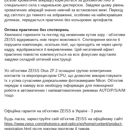
(осьові хроматичні аберації) коригуються за допомогою лінз зі
спеціального скла з наднизькою дисперсією. Завдяки цьому рівень
хроматичних аберацій значно нижчий за встановлені межі. Перехід
від світлого до темного на зображенні, особливо на найяскравіших
ділянках, передається практично без кольорових артефактів.
Оптика практично без спотворень
Хвилюючі горизонти та погляд під незвичним кутом зору - об’єктиви
ZEISS відкривають нові творчі можливості. Спотворення могли б
порушити композицію, оскільки лінії, що проходять не через центр
кадру, відображалися б викривленими. Цей негативний ефект
практично повністю компенсується на всіх фокусних відстанях
завдяки складній оптичній конструкції.
Усі об’єктиви ZEISS Otus ZF.2 оснащені групою електричних
контактів та мікропроцесором CPU, що дозволяє використовувати
їх з усіма сучасними дзеркальними фотокамерами Nikon. Об’єктив
передає в камеру всю необхідну інформацію для повноцінної
роботи в автоматичних і напівавтоматичних режимах AUTO/P/S/A/M
тощо.
Офіційна гарантія на об’єктиви ZEISS в Україні - 3 роки.
Будь ласка, зареєструйте свій об’єктив ZEISS на офіційному сайті
https://www.zeiss.com/photonics-and-optics/en/home/content/product-
registration.html
після покупки протягом 4 тижнів.