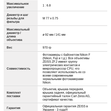
Максимальное
1 : 6.8
увеличение
Диаметр и шаг
резьбы для
M 77 x 0.75
фильтра
Максимальный
диаметр /
ø 92 мм / 141 мм
длина
объектива
Вес
970 гр
Фотокамеры с байонетом Nikon F
(Nikon, Fuji и т.д.). Все объективы
ZEISS ZF.2 имеют группу
электрических контактов и
Совместимость
микропроцессор CPU, что
позволяет использовать их со
всеми современными
зеркальными фотокамерами
Nikon.
Объектив, крышка передняя,
Комплект
крышка задняя, официальный
поставки
гарантийный талон Carl Zeiss AG,
сертификат качества.
Официальная гарантия ZEISS в
Гарантия
Украине - 3 года!!!