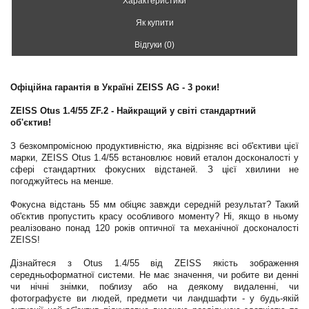
Характеристики
Як купити
Відгуки (0)
Офіційна гарантія в Україні ZEISS AG - 3 роки!
ZEISS Otus 1.4/55 ZF.2 - Найкращий у світі стандартний
об'єктив!
З безкомпромісною продуктивністю, яка відрізняє всі об'єктиви цієї
марки, ZEISS Otus 1.4/55 встановлює новий еталон досконалості у
сфері стандартних фокусних відстаней. З цієї хвилини не
погоджуйтесь на менше.
Фокусна відстань 55 мм обіцяє завжди середній результат? Такий
об'єктив пропустить красу особливого моменту? Ні, якщо в ньому
реалізовано понад 120 років оптичної та механічної досконалості
ZEISS!
Дізнайтеся з Otus 1.4/55 від ZEISS якість зображення
середньоформатної системи. Не має значення, чи робите ви денні
чи нічні знімки, поблизу або на деякому видаленні, чи
фотографуєте ви людей, предмети чи ландшафти - у будь-якій