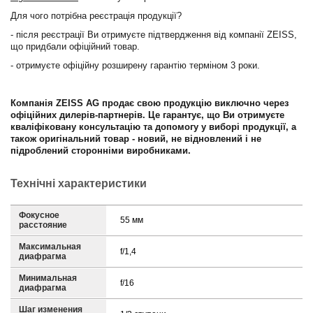
Для чого потрібна реєстрація продукції?
- після реєстрації Ви отримуєте підтвердження від компанії ZEISS,
що придбали офіційний товар.
- отримуєте офіційну розширену гарантію терміном 3 роки.
Компанія ZEISS AG продає свою продукцію виключно через
офіційних дилерів-партнерів. Це гарантує, що Ви отримуєте
кваліфіковану консультацію та допомогу у виборі продукції, а
також оригінальний товар - новий, не відновлений і не
підроблений сторонніми виробниками.
Технічні характеристики
Фокусное
55 мм
расстояние
Максимальная
f/1,4
диафрагма
Минимальная
f/16
диафрагма
Шаг изменения