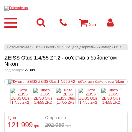
0
шт
Фотомагазин
/
ZEISS
/
Об'єктиви ZEISS для дзеркальних камер
/
Otus (ZE-mount | ZF.2-mount)
ZEISS Otus 1.4/55 ZF.2 - об'єктив з байонетом
Nikon
Код товару:
27309
Ціна:
Стара ціна:
121 999
202 050
грн
грн