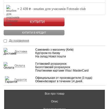
+ 2 439 ₴ - кешбек для учасників Fotosale club
КУПИТИ
КУПИТИ В КРЕДИТ
До порівняння
Самовивіз з магазину (Київ)
Доставка
Кур'єром по Києву
На склад Нової пошти
Готівковий розрахунок
Оплата
Безготівковій розрахунок
Платіжними картами Visa і MasterCard
Официальная от производителя (3 года)
Гарантія
Обмен/возврат в течении 14 дней.
Все про товар
Опис