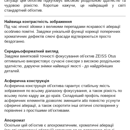
ситуації цей об'єктив підкуповує високою роздільною здатністю та
чудовою різкістю. Коротше кажучи, це найкращий у світі
стандартний об'єктив.
Найвища контрастність зображення
Під час нічної зйомки з великими перепадами яскравості аберації
особливо помітні. Завдяки унікальній функції корекції поперечних
хроматичних дефектів сяючі фасади відтворюються просто
бездоганно.
Середньоформатний вигляд
Завдяки винятковій точності фокусування об’єктив ZEISS Otus
оптимально використовує сучасні сенсори з високою роздільною
здатністю, даруючи знімки найвищої якості - до найдрібніших
деталей.
Асферична конструкція
Асферична конструкція об’єктива гарантує стабільну якість
зображення по всьому діапазону фокусування, а також різкість по
всьому полю кадру аж до країв. Складніший профіль поверхні
асферичних елементів дозволяє зменшити або повністю усунути
сферичні аберації, а також скоротити інші оптичні спотворення у
порівнянні з простішими об’єктивами.
Апохромат
Оскільки цей об’єктив є апохроматичним, хроматичні аберації