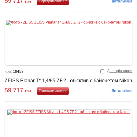
59 717
Детальніше
грн
Купити
До порівняння
Код:
18458
ZEISS Planar T* 1,4/85 ZF.2 - об'єктив с байонетом Nikon
59 717
Детальніше
грн
Купити