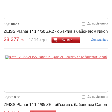
До порівняння
Код:
18457
ZEISS Planar T* 1,4/50 ZF.2 - об'єктив з байонетом Nikon
28 377
47 145
Купити
Детальніше
грн
грн
До порівняння
Код:
018591
ZEISS Planar T* 1,4/85 ZE - об'єктив с байонетом Canon