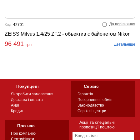
До порівняння
Код:
42701
ZEISS Milvus 1.4/25 ZF.2 - объектив с байонетом Nikon
96 491
Детальніше
грн
Покупцеві
Сервіс
Як зробити замовлення
Гарантія
Доставка і оплата
Повернення і обмін
Акції
Законодавство
Кредит
Сервісні центри
Акції та спеціальні
Про нас
пропозиції поштою
Про компанію
Сертифікати