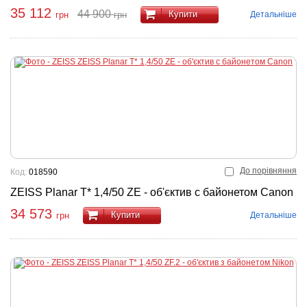
35 112
44 900
Купити
Детальніше
грн
грн
До порівняння
Код:
018590
ZEISS Planar T* 1,4/50 ZE - об'єктив с байонетом Canon
34 573
Купити
Детальніше
грн