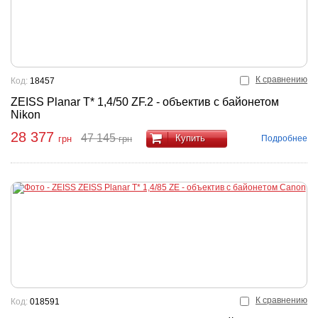
К сравнению
Код:
18457
ZEISS Planar T* 1,4/50 ZF.2 - объектив с байонетом
Nikon
28 377
47 145
Купить
Подробнее
грн
грн
К сравнению
Код:
018591