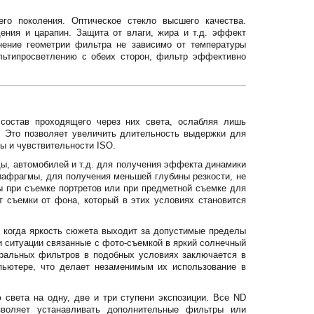
го поколения. Оптическое стекло высшего качества.
ения и царапин. Защита от влаги, жира и т.д. эффект
нение геометрии фильтра не зависимо от температуры
льтипросветлению с обеих сторон, фильтр эффективно
состав проходящего через них света, ослабляя лишь
. Это позволяет увеличить длительность выдержки для
ы и чувствительности ISO.
ы, автомобилей и т.д. для получения эффекта динамики
иафрагмы, для получения меньшей глубины резкости, не
ы при съемке портретов или при предметной съемке для
т съемки от фона, который в этих условиях становится
 когда яркость сюжета выходит за допустимые пределы
 ситуации связанные с фото-съемкой в яркий солнечный
тральных фильтров в подобных условиях заключается в
пьютере, что делает незаменимым их использование в
 света на одну, две и три ступени экспозиции. Все ND
воляет устанавливать дополнительные фильтры или