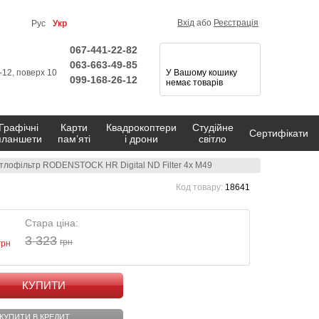
Вхід
або
Реєстрація
Рус
Укр
067-441-22-82
063-663-49-85
1-12, поверх 10
У Вашому кошику
099-168-26-12
немає товарів
Графічні
Карти
Квадрокоптери
Студійне
Сертифікати
планшети
пам’яті
і дрони
світло
тлофільтр RODENSTOCK HR Digital ND Filter 4x M49
Код товару:
18641
Стара ціна:
3 323
грн
грн
КУПИТИ
КУПИТИ В КРЕДИТ