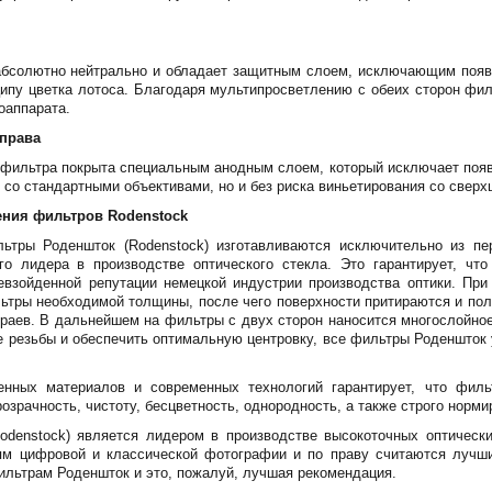
абсолютно нейтрально и обладает защитным слоем, исключающим появ
ипу цветка лотоса. Благодаря мультипросветлению с обеих сторон фил
оаппарата.
права
 фильтра покрыта специальным анодным слоем, который исключает появ
 со стандартными объективами, но и без риска виньетирования со свер
ения фильтров Rodenstock
тры Роденшток (Rodenstock) изготавливаются исключительно из пер
вого лидера в производстве оптического стекла. Это гарантирует, чт
евзойденной репутации немецкой индустрии производства оптики. При
льтры необходимой толщины, после чего поверхности притираются и по
краев. В дальнейшем на фильтры с двух сторон наносится многослойно
 резьбы и обеспечить оптимальную центровку, все фильтры Роденшток
венных материалов и современных технологий гарантирует, что фил
озрачность, чистоту, бесцветность, однородность, а также строго нор
odenstock) является лидером в производстве высокоточных оптическ
ям цифровой и классической фотографии и по праву считаются луч
льтрам Роденшток и это, пожалуй, лучшая рекомендация.