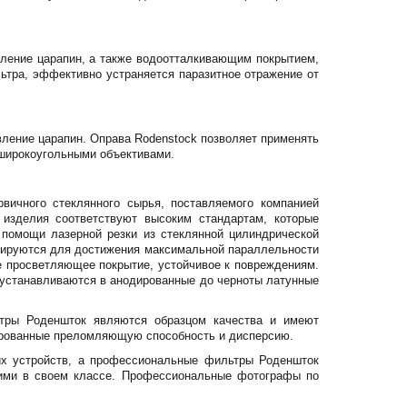
ление царапин, а также водоотталкивающим покрытием,
ьтра, эффективно устраняется паразитное отражение от
ление царапин. Оправа Rodenstock позволяет применять
хширокоугольными объективами.
вичного стеклянного сырья, поставляемого компанией
о изделия соответствуют высоким стандартам, которые
 помощи лазерной резки из стеклянной цилиндрической
лируются для достижения максимальной параллельности
е просветляющее покрытие, устойчивое к повреждениям.
 устанавливаются в анодированные до черноты латунные
ьтры Роденшток являются образцом качества и имеют
мированные преломляющую способность и дисперсию.
их устройств, а профессиональные фильтры Роденшток
шими в своем классе. Профессиональные фотографы по