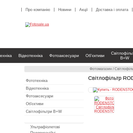
Про компанію
Новини
Акції
Доставка і оплата
Світлофіль
ехніка
Відеотехніка
Фотоаксесуари
Об'єктиви
B+W
Фотомагазин
/
Світлофі
Світлофільтр ROD
Фототехніка
Відеотехніка
Фотоаксесуари
Об'єктиви
Світлофільтри B+W
Світлофільтри RODENSTOCK
Ультрафіолетові
Поляризаційні