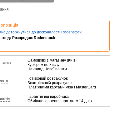
няння
ропозиція
анс доторкнутися до досконалості Rodenstock
легенд: Розпродаж Rodenstock!
Самовивіз з магазину (Київ)
ставка
Кур'єром по Києву
На склад Нової пошти
Готівковий розрахунок
лата
Безготівковій розрахунок
Платіжними картами Visa і MasterCard
Гарантія від виробника
рантія
Обмін/повернення протягом 14 днів