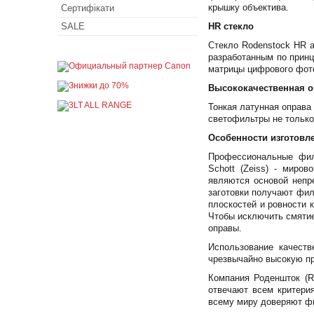
крышку объектива.
Сертифікати
SALE
HR стекло
Стекло Rodenstock HR 
разработанным по принц
матрицы цифрового фот
Высококачественная о
Тонкая латунная оправа
светофильтры не только
Особенности изготовл
Профессиональные филь
Schott (Zeiss) - миро
являются основой непр
заготовки получают фи
плоскостей и ровности 
Чтобы исключить смятие
оправы.
Использование качест
чрезвычайно высокую пр
Компания Роденшток (R
отвечают всем критери
всему миру доверяют фи