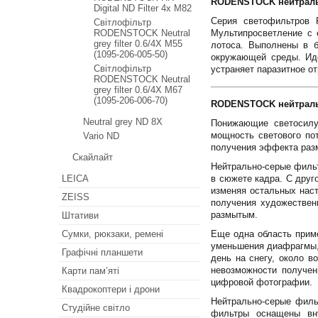
RODENSTOCK нейтрально
Digital ND Filter 4x M82
Серия светофильтров 
Світлофільтр
RODENSTOCK Neutral
Мультипросветление с 
grey filter 0.6/4X M55
лотоса. Выполнены в б
(1095-206-005-50)
окружающей среды. Иде
Світлофільтр
устраняет паразитное о
RODENSTOCK Neutral
grey filter 0.6/4X M67
(1095-206-006-70)
RODENSTOCK нейтрально
Neutral grey ND 8X
Понижающие светосилу
мощность светового по
Vario ND
получения эффекта разм
Скайлайт
Нейтрально-серые фильт
LEICA
в сюжете кадра. С друг
изменяя остальных наст
ZEISS
получения художественн
размытым.
Штативи
Сумки, рюкзаки, ремені
Еще одна область прим
уменьшения диафрагмы, 
Графічні планшети
день на снегу, около 
невозможности получен
Карти пам’яті
цифровой фотографии.
Квадрокоптери і дрони
Нейтрально-серые фильт
Студійне світло
фильтры оснащены вну