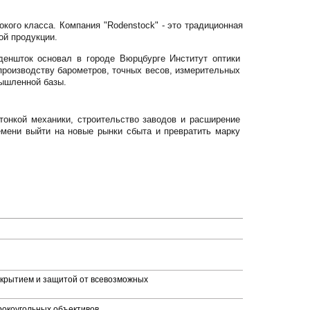
кого класса. Компания "Rodenstock" - это традиционная
ой продукции.
деншток основал в городе Вюрцбурге Институт оптики
по производству барометров, точных весов, измерительных
мышленной базы.
тонкой механики, строительство заводов и расширение
мени выйти на новые рынки сбыта и превратить марку
окрытием и защитой от всевозможных
рокоугольных объективов.