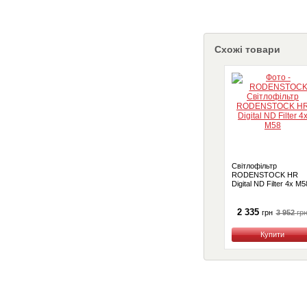
Схожі товари
Світлофільтр
RODENSTOCK HR
Digital ND Filter 4x M5
2 335
3 952
гр
грн
Купити