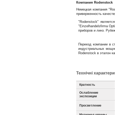
Компания Rodenstock
Немецкая компания "Rod
приверженность качеств
"Rodenstock" являетс
"Einzelhandelsfirma Op
приборов и линз. Рубе
Переезд компании в с
индустриальных мощно
Rodenstock в эталон ка
Технічні характер
Кратность
Ослабление
экспозиции
Просветление
Материал оправы