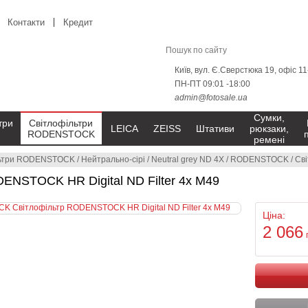
Контакти
Кредит
Київ, вул. Є.Сверстюка 19, офіс 1
ПН-ПТ 09:01 -18:00
admin@fotosale.ua
Сумки,
три
Світлофільтри
LEICA
ZEISS
Штативи
рюкзаки,
RODENSTOCK
ремені
льтри RODENSTOCK
/
Нейтрально-сірі
/
Neutral grey ND 4X
/
RODENSTOCK
/
Сві
ENSTOCK HR Digital ND Filter 4x M49
Ціна:
2 066