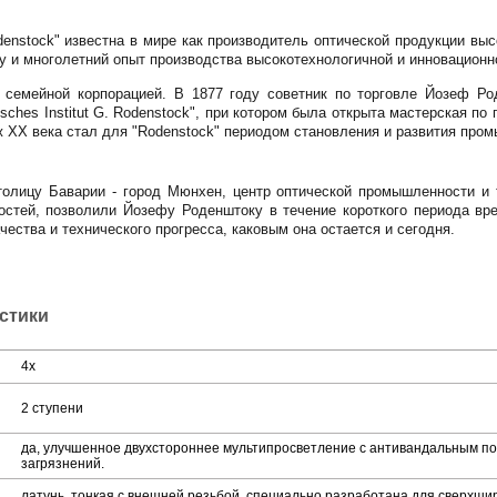
enstock" известна в мире как производитель оптической продукции высо
у и многолетний опыт производства высокотехнологичной и инновационн
я семейной корпорацией. В 1877 году советник по торговле Йозеф Ро
tisches Institut G. Rodenstock", при котором была открыта мастерская 
ж XX века стал для "Rodenstock" периодом становления и развития про
толицу Баварии - город Мюнхен, центр оптической промышленности и 
стей, позволили Йозефу Роденштоку в течение короткого периода вре
чества и технического прогресса, каковым она остается и сегодня.
истики
4х
2 ступени
да, улучшенное двухстороннее мультипросветление с антивандальным п
загрязнений.
латунь, тонкая с внешней резьбой, специально разработана для сверхши