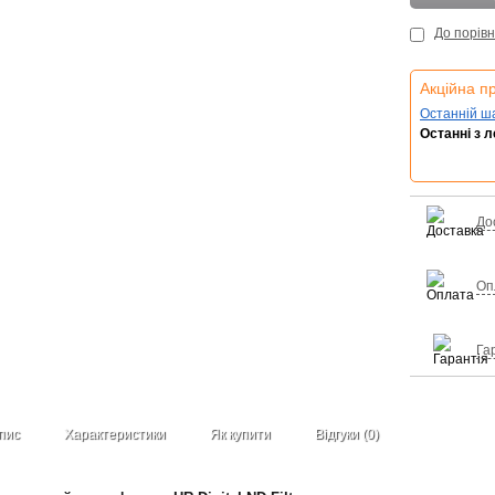
До порів
Акційна п
Останній ш
Останні з 
До
Оп
Га
пис
Характеристики
Як купити
Відгуки (0)