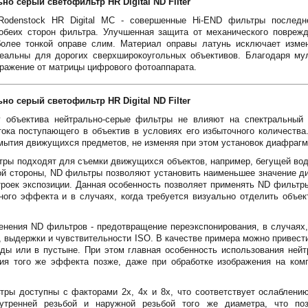
 серый светофильтр HR Digital ND Filter
Rodenstock HR Digital MC - совершенные Hi-END фильтры последне
обеих сторон фильтра. Улучшенная защита от механического поврежд
олее тонкой оправе слим. Материал оправы латунь исключает изме
альны для дорогих сверхширокоугольных объективов. Благодаря му
тражение от матрицы цифрового фотоаппарата.
 серый светофильтр HR Digital ND Filter
 объектива нейтрально-серые фильтры не влияют на спектральный 
тока поступающего в объектив в условиях его избыточного количества
ытия движущихся предметов, не изменяя при этом установок диафрагм
ры подходят для съемки движущихся объектов, например, бегущей вод
ой стороны, ND фильтры позволяют установить наименьшее значение д
роек экспозиции. Данная особенность позволяет применять ND фильтр
ого эффекта и в случаях, когда требуется визуально отделить объек
енения ND фильтров - предотвращение переэкспонирования, в случаях,
выдержки и чувствительности ISO. В качестве примера можно привести
воды или в пустыне. При этом главная особенность использования ней
ия того же эффекта позже, даже при обработке изображения на ком
ры доступны с факторами 2x, 4x и 8x, что соответствует ослаблению
тренней резьбой и наружной резьбой того же диаметра, что поз