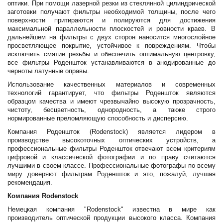
оптики. При помощи лазерной резки из стеклянной цилиндрической
заготовки получают фильтры необходимой толщины, после чего
поверхности притираются и полируются для достижения
максимальной параллельности плоскостей и ровности краев. В
дальнейшем на фильтры с двух сторон наносится многослойное
просветляющее покрытие, устойчивое к повреждениям. Чтобы
исключить смятие резьбы и обеспечить оптимальную центровку,
все фильтры Роденшток устанавливаются в анодированные до
черноты латунные оправы.
Использование качественных материалов и современных
технологий гарантирует, что фильтры Роденшток являются
образцом качества и имеют чрезвычайно высокую прозрачность,
чистоту, бесцветность, однородность, а также строго
нормированные преломляющую способность и дисперсию.
Компания Роденшток (Rodenstock) является лидером в
производстве высокоточных оптических устройств, а
профессиональные фильтры Роденшток отвечают всем критериям
цифровой и классической фотографии и по праву считаются
лучшими в своем классе. Профессиональные фотографы по всему
миру доверяют фильтрам Роденшток и это, пожалуй, лучшая
рекомендация.
Компания Rodenstock
Немецкая компания "Rodenstock" известна в мире как
производитель оптической продукции высокого класса. Компания