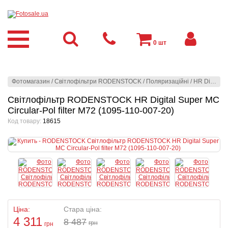
0
шт
Фотомагазин
/
Світлофільтри RODENSTOCK
/
Поляризаційні
/
HR Digital Super - Мультипросвітлені
Світлофільтр RODENSTOCK HR Digital Super MC
Circular-Pol filter M72 (1095-110-007-20)
Код товару:
18615
Ціна:
Стара ціна:
4 311
8 487
грн
грн