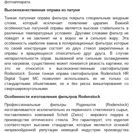
фотоаппарата.
Высококачественная оправа из латуни
Тонкая латунная оправа фильтра покрыта специальным анодным
слоем, который исключает появление царапин. Важной
особенностью латунной оправы является высокая стабильность в
различных температурных условиях. Другими словами фильтр не
поведет и не заклинит ни в мороз ни в сильную жару. Эта
особенность наиболее важна в поляризационных фильтрах которые
по своей конструкции состоят из двух стекол закрепленных в
оправы и вращяющихся относительно друг друга. В случае
непараллельности оправ, вызванной или сильным охлаждением
или нагревом, существенно может понизится резкость картинки, но
это не относится к высококачественным светофильтрам
Rodenstock. Более тонкая оправа светофильтров Rodenstock HR
Digital Super MC позволяет использовать их не только со
стандартными объективами, но и без риска виньетирования со
сверхширокоугольными.
Особенности изготовления фильтров Rodenstock
Профессиональные фильтры Роденшток (Rodenstock)
изготавливаются исключительно из первичного стеклянного сырья,
поставляемого компанией Schott (Zeiss) - мирового лидера в
производстве оптического стекла. Это гарантирует, что изделия
соответствуют высоким стандартам, которые являются основой
непревзойденной репутации немецкой индустрии производства