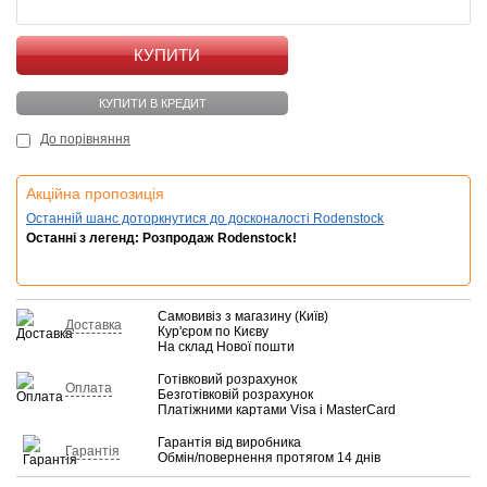
КУПИТИ
КУПИТИ В КРЕДИТ
До порівняння
Акційна пропозиція
Останній шанс доторкнутися до досконалості Rodenstock
Останні з легенд: Розпродаж Rodenstock!
Самовивіз з магазину (Київ)
Доставка
Кур'єром по Києву
На склад Нової пошти
Готівковий розрахунок
Оплата
Безготівковій розрахунок
Платіжними картами Visa і MasterCard
Гарантія від виробника
Гарантія
Обмін/повернення протягом 14 днів