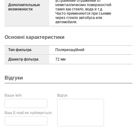
устранение отражений от
Дополнительные
неметаллических поверхностей
возможности
таких как стекло, вода и т.д.
Часто применяются при съемке
через стекло автобуса или
автомобиля.
Основні характеристики
Тип фильтра
Поляризаційний
Діаметр фільтра
72 мм
Відгуки
Ваше ім'я:
Відгук:
Ваш E-mail:
не публікується