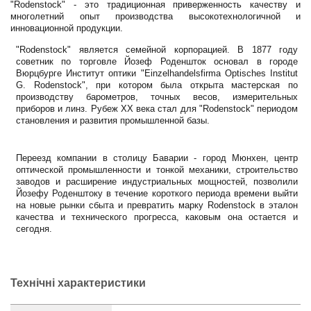
"Rodenstock" - это традиционная приверженность качеству и
многолетний опыт производства высокотехнологичной и
инновационной продукции.
"Rodenstock" является семейной корпорацией. В 1877 году
советник по торговле Йозеф Роденшток основал в городе
Вюрцбурге Институт оптики "Einzelhandelsfirma Optisches Institut
G. Rodenstock", при котором была открыта мастерская по
производству барометров, точных весов, измерительных
приборов и линз. Рубеж XX века стал для "Rodenstock" периодом
становления и развития промышленной базы.
Переезд компании в столицу Баварии - город Мюнхен, центр
оптической промышленности и тонкой механики, строительство
заводов и расширение индустриальных мощностей, позволили
Йозефу Роденштоку в течение короткого периода времени выйти
на новые рынки сбыта и превратить марку Rodenstock в эталон
качества и технического прогресса, каковым она остается и
сегодня.
Технічні характеристики