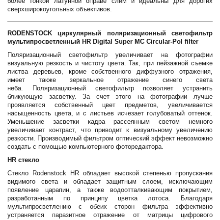
более тонкой латунной оправе слим и идеальны для дорогих
сверхширокоугольных объективов.
RODENSTOCK циркулярный поляризационный светофильтр
мультипросветленный HR Digital Super MC Circular-Pol filter
Поляризационный светофильтр увеличивает на фотографии
визуальную резкость и чистоту цвета. Так, при пейзажной съемке
листва деревьев, кроме собственного диффузного отражения,
имеет также зеркальное отражение синего света
неба. Поляризационный светофильтр позволяет устранить
бликующую засветку. За счет этого на фотографии лучше
проявляется собственный цвет предметов, увеличивается
насыщенность цвета, и с листьев исчезает голубоватый оттенок.
Уменьшение засветки кадра рассеянным светом немного
увеличивает контраст, что приводит к визуальному увеличению
резкости. Производимый фильтром оптический эффект невозможно
создать с помощью компьютерного фоторедактора.
HR стекло
Стекло Rodenstock HR обладает высокой степенью пропускания
видимого света и обладает защитным слоем, исключающим
появление царапин, а также водоотталкивающим покрытием,
разработанным по принципу цветка лотоса. Благодаря
мультипросветлению с обеих сторон фильтра эффективно
устраняется паразитное отражение от матрицы цифрового