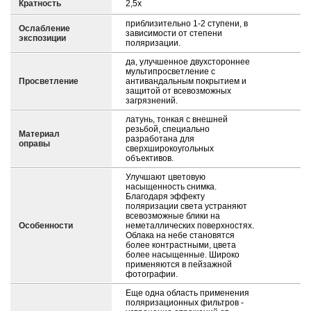
Кратность
2,5х
приблизительно 1-2 ступени, в
Ослабление
зависимости от степени
экспозиции
поляризации.
да, улучшенное двухстороннее
мультипросветление с
Просветление
антивандальным покрытием и
защитой от всевозможных
загрязнений.
латунь, тонкая с внешней
резьбой, специально
Материал
разработана для
оправы
сверхширокоугольных
объективов.
Улучшают цветовую
насыщенность снимка.
Благодаря эффекту
поляризации света устраняют
всевозможные блики на
Особенности
неметаллических поверхностях.
Облака на небе становятся
более контрастными, цвета
более насыщенные. Широко
применяются в пейзажной
фотографии.
Еще одна область применения
поляризационных фильтров -