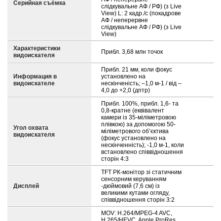
Серийная съёмка
слідкувальне АФ / РФ) (з Live
View) L: 2 кадр./с (покадрове
АФ / неперервне
слідкувальне АФ / РФ) (з Live
View)
Характеристики
Прибл. 3,68 млн точок
видоискателя
Прибл. 21 мм, коли фокус
Информация в
установлено на
видоискателе
нескінченість; –1,0 м-1 / від –
4,0 до +2,0 (дптр)
Прибл. 100%, прибл. 1,6- та
0,8-кратне (еквівалент
камери із 35-міліметровою
плівкою) за допомогою 50-
Угол охвата
міліметрового об’єктива
видоискателя
(фокус установлено на
нескінченність); -1,0 м-1, коли
встановлено співвідношення
сторін 4:3
TFT РК-монітор зі статичним
сенсорним керуванням
Дисплей
-дюймовий (7,6 см) із
великими кутами огляду,
співвідношення сторін 3:2
MOV: H.264/MPEG-4 AVC,
H.265/HEVC, Apple ProRes