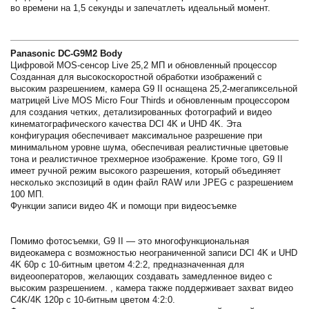
во времени на 1,5 секунды и запечатлеть идеальный момент.
Panasonic DC-G9M2 Body
Цифровой MOS-сенсор Live 25,2 МП и обновленный процессор
Созданная для высокоскоростной обработки изображений с
высоким разрешением, камера G9 II оснащена 25,2-мегапиксельной
матрицей Live MOS Micro Four Thirds и обновленным процессором
для создания четких, детализированных фотографий и видео
кинематографического качества DCI 4K и UHD 4K. Эта
конфигурация обеспечивает максимальное разрешение при
минимальном уровне шума, обеспечивая реалистичные цветовые
тона и реалистичное трехмерное изображение. Кроме того, G9 II
имеет ручной режим высокого разрешения, который объединяет
несколько экспозиций в один файл RAW или JPEG с разрешением
100 МП.
Функции записи видео 4K и помощи при видеосъемке
Помимо фотосъемки, G9 II — это многофункциональная
видеокамера с возможностью неограниченной записи DCI 4K и UHD
4K 60p с 10-битным цветом 4:2:2, предназначенная для
видеооператоров, желающих создавать замедленное видео с
высоким разрешением. , камера также поддерживает захват видео
C4K/4K 120p с 10-битным цветом 4:2:0.