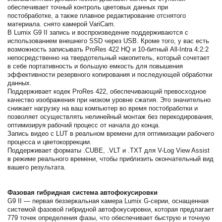
обеспечивает точный контроль цветовых данных при
постобработке, а также плавное редактирование отснятого
материала. снято камерой VariCam.
В Lumix G9 II запись и воспроизведение поддерживаются с
использованием внешнего SSD через USB. Кроме того, у вас есть
возможность записывать ProRes 422 HQ и 10-битный All-Intra 4:2:2
непосредственно на твердотельный накопитель, который сочетает
в себе портативность и большую емкость для повышения
эффективности резервного копирования и последующей обработки
данных.
Поддерживает кодек ProRes 422, обеспечивающий превосходное
качество изображения при низком уровне сжатия. Это значительно
снижает нагрузку на ваш компьютер во время постобработки и
позволяет осуществлять нелинейный монтаж без перекодирования,
оптимизируя рабочий процесс от начала до конца.
Запись видео с LUT в реальном времени для оптимизации рабочего
процесса и цветокоррекции.
Поддерживает форматы .CUBE, .VLT и .TXT для V-Log View Assist
в режиме реального времени, чтобы приблизить окончательный вид
вашего результата.
Фазовая гибридная система автофокусировки
G9 II — первая беззеркальная камера Lumix G-серии, оснащенная
системой фазовой гибридной автофокусировки, которая предлагает
779 точек определения фазы, что обеспечивает быструю и точную