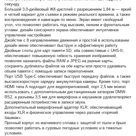
секунду.
Большой 3,0-дюймовый ЖК-дисплей с разрешением 1,84 м — яркий
и четкий вариант для съемки в режиме реального времени, а также
воспроизведения и навигации по меню. Экран имеет свободный
угол, что позволяет работать под высоким, низким и фронтальным
углами. дизайн сенсорного экрана обеспечивает интуитивное
управление настройками.
Джойстик с 8 направлениями движения и простой в использовании
дизайн меню обеспечивают быструю и эффективную работу.
Двойные слоты для карт памяти SD, оба совместимые с UHS-II,
обеспечивают повышенную гибкость хранения изображений,
позволяя назначать файлы RAW и JPEG на разные карты,
сохранять дубликаты файлов на обе карты или просто удваивать
объем памяти с помощью записи переполнения.
Порт USB Type-C обеспечивает быструю передачу файлов, а также
высокоскоростную зарядку аккумулятора камеры. Кроме того, порт
HDMI типа A подходит для видеоприложений, порт 2,5 мм можно
использовать с дополнительным дистанционным затвором DMW-
RS2, а разъемы 3,5 мм для микрофона и наушников удовлетворяют
расширенным потребностям в записи звука.
Дополнительный микрофонный адаптер XLR, обеспечивающий
входы XLR и физическое управление через разъем «горячий
башмак».
Прочный корпус из магниевого сплава с защитой от пыли и брызг
позволяет работать в суровых погодных условиях и в тяжелых
условиях.