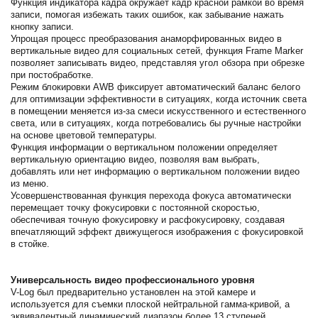
Функция индикатора кадра окружает кадр красной рамкой во время
записи, помогая избежать таких ошибок, как забывание нажать
кнопку записи.
Упрощая процесс преобразования анаморфированных видео в
вертикальные видео для социальных сетей, функция Frame Marker
позволяет записывать видео, представляя угол обзора при обрезке
при постобработке.
Режим блокировки AWB фиксирует автоматический баланс белого
для оптимизации эффективности в ситуациях, когда источник света
в помещении меняется из-за смеси искусственного и естественного
света, или в ситуациях, когда потребовались бы ручные настройки
на основе цветовой температуры.
Функция информации о вертикальном положении определяет
вертикальную ориентацию видео, позволяя вам выбрать,
добавлять или нет информацию о вертикальном положении видео
из меню.
Усовершенствованная функция перехода фокуса автоматически
перемещает точку фокусировки с постоянной скоростью,
обеспечивая точную фокусировку и расфокусировку, создавая
впечатляющий эффект движущегося изображения с фокусировкой
в ​​стойке.
Универсальность видео профессионального уровня
V-Log был предварительно установлен на этой камере и
используется для съемки плоской нейтральной гамма-кривой, а
эквивалентный динамический диапазон более 13 ступеней