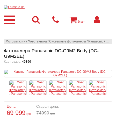
0
шт
Фотомагазин
/
Фототехника
/
Системные фотокамеры
/
Panasonic
/
Panaso
Фотокамера Panasonic DC-G9M2 Body (DC-
G9M2EE)
Код товара:
49396
Цена:
Старая цена:
69 999
74999
грн
грн