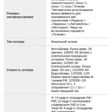
горизонтально) / Зона / 1-
зона+ / 1-зона / Точкове
*Автоматичне розпізнавання
Режимы
можна ввімкнути для
автофокусировки
перемикання між
значеннями «Людина» /
«Тварина» / «Автомобіль» /
«Мотоцикл». Якщо не
встановлено параметр
«Точкове».
Тип затвора
Фокальний затвор
Фотозйомка: Ручна (макс. 30
хвилин), 1/8000–60 Затвор з
електронною передньою
шторкою: Ручна (макс. 30
хвилин), 1/2000–60
Електронний затвор: Ручна
Скорость затвора
(макс. 60 сек.), 1/32000–60
Відеозйомка: 1/25000–1/25
Режим творчої відеозйомки M
/ режим РФ: 1/25000–1/8
Автоспуск 10 с, 3
зображення / 2 с / 10 с /
користувацький час
H: 14 кадр./с (покадрове АФ /
РФ), 10 кадр./с (неперервне
слідкувальне АФ) (з Live
View) M: 6 кадр./с (покадрове
АФ / неперервне