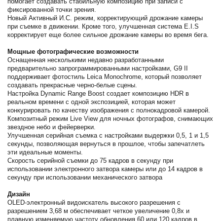
помогает создавать стабильную композицию при записи с
фиксированной точки зрения.
Новый Активный И.С. режим, корректирующий дрожание камеры
при съемке в движении. Кроме того, улучшенная система E.I.S
корректирует еще более сильное дрожание камеры во время бега.
Мощные фотографические возможности
Оснащенная несколькими недавно разработанными
предварительно запрограммированными настройками, G9 II
поддерживает фотостиль Leica Monochrome, который позволяет
создавать прекрасные черно-белые сцены.
Настройка Dynamic Range Boost создает композицию HDR в
реальном времени с одной экспозицией, которая может
конкурировать по качеству изображения с полнокадровой камерой.
Композитный режим Live View для ночных фотографов, снимающих
звездное небо и фейерверки.
Улучшенная серийная съемка с настройками выдержки 0,5, 1 и 1,5
секунды, позволяющая вернуться в прошлое, чтобы запечатлеть
эти идеальные моменты.
Скорость серийной съемки до 75 кадров в секунду при
использовании электронного затвора камеры или до 14 кадров в
секунду при использовании механического затвора
Дизайн
OLED-электронный видоискатель высокого разрешения с
разрешением 3,68 м обеспечивает четкое увеличение 0,8x и
плавную изменяемую частоту обновления 60 или 120 кадров в