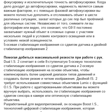
фокусировку и исключительную точность автофокусировки. Когда
дело доходит до автофокусировки, надежность является самым
важным фактором, и с помощью фазовой автофокусировки вы
можете полностью дополнять и отслеживать объект в шести
различных ситуациях, захват которых до сих пор был проблемой
для обычных систем. Независимо от того, снимаете ли вы
фотографии или видео, это означает, что G9 II постоянно
захватывает нужный объект в сложных сценах с участием
нескольких людей в условиях контрового освещения или в
условиях низкой освещенности.
5-осевая стабилизация изображения со сдвигом датчика и двойной
стабилизатор изображения 2
Помогая добиться максимальной резкости при работе с рук
,
Dual I.S. 2 сочетает в себе 8-ступенчатую 5-осевую технологию
стабилизации изображения со сдвигом датчика и 2-осевую
стабилизацию изображения на основе объектива, чтобы
компенсировать более широкий диапазон типов движений и
создавать более резкие и четкие изображения. Двойной IS. 2
требует использования совместимых объективов Lumix с функцией
O.I.S. При работе с адаптированными объективами вы можете
вручную выбрать, использовать ли стабилизацию изображения со
сдвигом сенсора в камере или оптическую стабилизацию
объектива.
Разработанный для видеоприложений, он оснащен Boost I.S.,
технологией цифровой стабилизации изображения, которая