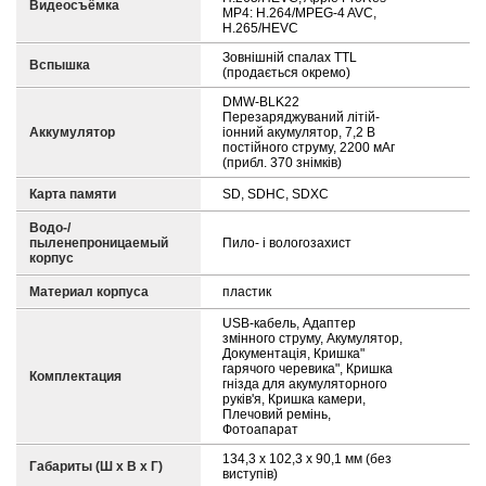
Видеосъёмка
MP4: H.264/MPEG-4 AVC,
H.265/HEVC
Зовнішній спалах TTL
Вспышка
(продається окремо)
DMW-BLK22
Перезаряджуваний літій-
Аккумулятор
іонний акумулятор, 7,2 В
постійного струму, 2200 мАг
(прибл. 370 знімків)
Карта памяти
SD, SDHC, SDXC
Водо-/
пыленепроницаемый
Пило- і вологозахист
корпус
Материал корпуса
пластик
USB-кабель, Адаптер
змінного струму, Акумулятор,
Документація, Кришка"
гарячого черевика", Кришка
Комплектация
гнізда для акумуляторного
руків'я, Кришка камери,
Плечовий ремінь,
Фотоапарат
134,3 x 102,3 x 90,1 мм (без
Габариты (Ш х В х Г)
виступів)