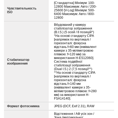
[Стандартна] Мінімум: 100-
12800 Максимум: Авто / 200-
Чувствительность
25600 [V-Log] Мінімум: 500-
ISO
6400 Максимум: Авто / 800-
12800
Вбудований у камеру
стабілізатор зображення
(B.I.S.) (5 осей / 8 позицій*)
*На основі стандарту CIPA
[напрямок по вертикалі /
горизонталі: фокусна
відстань f=60 мм (еквівалент
камери з 35-міліметровою
плівкою: f=120 мм) за
використання H-ES12060].
Стабилизатор
Система подвійної
изображения
стабілізації зображення
(Dual I.S.) 2 (7,5 позиції**)
**На основі стандарту CIPA
[напрямок по вертикалі /
горизонталі: фокусна
відстань f=140 мм
(еквівалент камери з 35-
міліметровою плівкою: f=280
мм) за використання H-
FSA14140].
Формат фотоснимка
JPEG (DCF, Exif 2.31), RAW
Відстеження / АФ усіх зон /
Зона (вертикально/