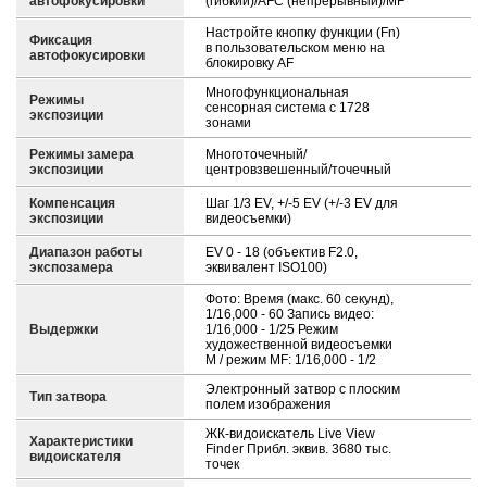
автофокусировки
(гибкий)/AFC (непрерывный)/MF
Настройте кнопку функции (Fn)
Фиксация
в пользовательском меню на
автофокусировки
блокировку AF
Многофункциональная
Режимы
сенсорная система с 1728
экспозиции
зонами
Режимы замера
Многоточечный/
экспозиции
центровзвешенный/точечный
Компенсация
Шаг 1/3 EV, +/-5 EV (+/-3 EV для
экспозиции
видеосъемки)
Диапазон работы
EV 0 - 18 (объектив F2.0,
экспозамера
эквивалент ISO100)
Фото: Время (макс. 60 секунд),
1/16,000 - 60 Запись видео:
Выдержки
1/16,000 - 1/25 Режим
художественной видеосъемки
M / режим MF: 1/16,000 - 1/2
Электронный затвор с плоским
Тип затвора
полем изображения
ЖК-видоискатель Live View
Характеристики
Finder Прибл. эквив. 3680 тыс.
видоискателя
точек