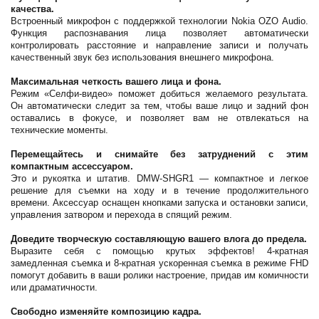
качества.
Встроенный микрофон с поддержкой технологии Nokia OZO Audio.
Функция распознавания лица позволяет автоматически
контролировать расстояние и направление записи и получать
качественный звук без использования внешнего микрофона.
Максимальная четкость вашего лица и фона.
Режим «Селфи-видео» поможет добиться желаемого результата.
Он автоматически следит за тем, чтобы ваше лицо и задний фон
оставались в фокусе, и позволяет вам не отвлекаться на
технические моменты.
Перемещайтесь и снимайте без затруднений с этим
компактным ассессуаром.
Это и рукоятка и штатив. DMW-SHGR1 — компактное и легкое
решение для съемки на ходу и в течение продолжительного
времени. Аксессуар оснащен кнопками запуска и остановки записи,
управления затвором и перехода в спящий режим.
Доведите творческую составляющую вашего влога до предела.
Выразите себя с помощью крутых эффектов! 4-кратная
замедленная съемка и 8-кратная ускоренная съемка в режиме FHD
помогут добавить в ваши ролики настроение, придав им комичности
или драматичности.
Свободно изменяйте композицию кадра.