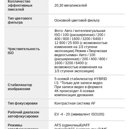
Колличество
эффективных
20,30 мегапикселей
пикселей
Тип цветового
Основной цветовой фильтр
фильтра
Фото: Авто / интеллектуальная
ISO / 100 (расширенная) / 200 /
400 / 800 / 1600 / 3200 / 6400 /
12 800 / 25 600 (с возможностью
изменения на 1/3 ступени
Чувствительность
экспозиции) Режим «Творческая
ISO
видеосъемка» Авто / 100
(расширенная) / 200 / 400 / 800 /
1600 / 3200 / 6400 (с
возможностью изменения на
1/3 ступени экспозиции)
5-осевой стабилизатор HYBRID
I.S. *Только для записи видео.
Стабилизатор
При записи видео в формате
изображения
4K происходит 4-осевая
компенсация дрожания.
Тип фокусировки
Контрастная система AF
Рабочий диапазон
EV -4 - 20 (эквивалент ISO100)
автофокусировки
Режимы
AFS (одиночный)/AFF