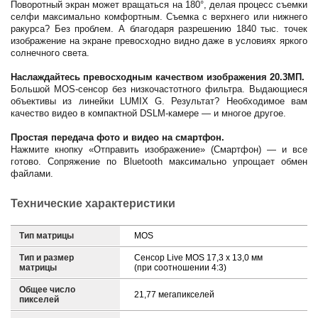
Поворотный экран может вращаться на 180°, делая процесс съемки
селфи максимально комфортным. Съемка с верхнего или нижнего
ракурса? Без проблем. А благодаря разрешению 1840 тыс. точек
изображение на экране превосходно видно даже в условиях яркого
солнечного света.
Наслаждайтесь превосходным качеством изображения 20.3МП.
Большой MOS-сенсор без низкочастотного фильтра. Выдающиеся
объективы из линейки LUMIX G. Результат? Необходимое вам
качество видео в компактной DSLM-камере — и многое другое.
Простая передача фото и видео на смартфон.
Нажмите кнопку «Отправить изображение» (Смартфон) — и все
готово. Сопряжение по Bluetooth максимально упрощает обмен
файлами.
Технические характеристики
Тип матрицы
MOS
Тип и размер
Сенсор Live MOS 17,3 x 13,0 мм
матрицы
(при соотношении 4:3)
Общее число
21,77 мегапикселей
пикселей