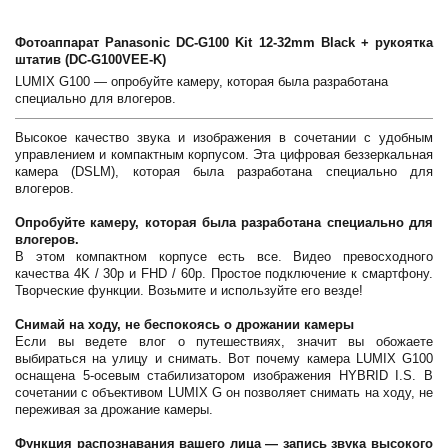
Фотоаппарат Panasonic DC-G100 Kit 12-32mm Black + рукоятка
штатив (DC-G100VEE-K)
LUMIX G100 — опробуйте камеру, которая была разработана
специально для влогеров.
Высокое качество звука и изображения в сочетании с удобным
управлением и компактным корпусом. Эта цифровая беззеркальная
камера (DSLM), которая была разработана специально для
влогеров.
Опробуйте камеру, которая была разработана специально для
влогеров.
В этом компактном корпусе есть все. Видео превосходного
качества 4K / 30p и FHD / 60p. Простое подключение к смартфону.
Творческие функции. Возьмите и используйте его везде!
Снимай на ходу, не беспокоясь о дрожании камеры
Если вы ведете влог о путешествиях, значит вы обожаете
выбираться на улицу и снимать. Вот почему камера LUMIX G100
оснащена 5-осевым стабилизатором изображения HYBRID I.S. В
сочетании с объективом LUMIX G он позволяет снимать на ходу, не
переживая за дрожание камеры.
Функция распознавания вашего лица — запись звука высокого