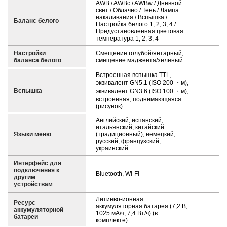
AWB / AWBc / AWBw / Дневной
свет / Облачно / Тень / Лампа
накаливания / Вспышка /
Баланс белого
Настройка белого 1, 2, 3, 4 /
Предустановленная цветовая
температура 1, 2, 3, 4
Настройки
Смещение голубой/янтарный,
баланса белого
смещение маджента/зеленый
Встроенная вспышка TTL,
эквивалент GN5.1 (ISO 200 ・м),
Вспышка
эквивалент GN3.6 (ISO 100 ・м),
встроенная, поднимающаяся
(рисунок)
Английский, испанский,
итальянский, китайский
Языки меню
(традиционный), немецкий,
русский, французский,
украинский
Интерфейс для
подключения к
Bluetooth, Wi-Fi
другим
устройствам
Литиево-ионная
Ресурс
аккумуляторная батарея (7,2 В,
аккумуляторной
1025 мА/ч, 7,4 Вт/ч) (в
батареи
комплекте)