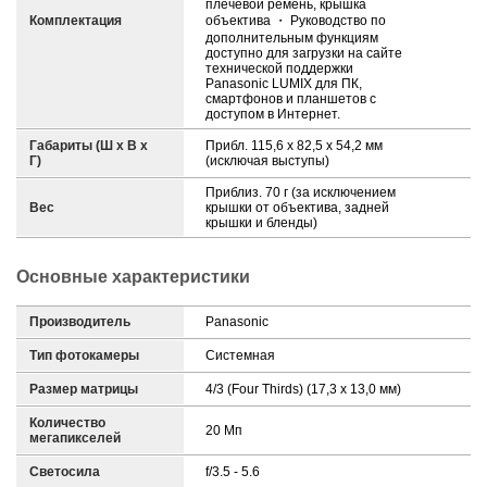
плечевой ремень, крышка
Комплектация
объектива ・ Руководство по
дополнительным функциям
доступно для загрузки на сайте
технической поддержки
Panasonic LUMIX для ПК,
смартфонов и планшетов с
доступом в Интернет.
Габариты (Ш х В х
Прибл. 115,6 x 82,5 x 54,2 мм
Г)
(исключая выступы)
Приблиз. 70 г (за исключением
Вес
крышки от объектива, задней
крышки и бленды)
Основные характеристики
Производитель
Panasonic
Тип фотокамеры
Системная
Размер матрицы
4/3 (Four Thirds) (17,3 x 13,0 мм)
Количество
20 Мп
мегапикселей
Светосила
f/3.5 - 5.6