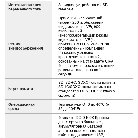
Источник питания
Зарядное устройство с USB-
переменного тока
кабелем
Прибл. 270 изображений
(экран), 250 изображений
(видоискатель LVF), 900
изображений
(энергосберегающий режим
видоискателя LVF*) с
Режим
объективом H-FS12032 *При
энергосбережения
определенных компанией
Panasonic условиях
проведения испытаний,
основанных на стандарте CIPA.
Когда время перехода в спящий
режим установлено на 1
секунды.
SD, SDHC, SDXC (карты памяти
SDHC/SDXC, совместимые со
Карта памяти
стандартом UHS-I UHS 3 класса
скорости)
Операционная
Температура От 0 до 40°С (от
среда
32 до 104°F)
Комплект DC-G100K Крышка
для «горячего башмака»,
аккумуляторная батарея,
адаптер переходного тока,
кабель подключения USB,