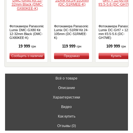
Фотокамера Panasonic
Фотокамера Panasonic
Фотокамера Panasonic
Lumix DMC-GX80 Kit
Lumix DC-S1RM Kit 24-
Lumix DC-GH7 + 12-60
12-32mm Black (DMC-
105mm (DC-S1RMEE-
mm f/3.5-5.6 (DC-
GX80KEE-K)
K)
GH7ME)
19 999
119 999
109 999
грн
грн
грн
Купить
Купить
Купить
Всё о товаре
Описание
Характеристики
Видео
Как купить
Отзывы (0)