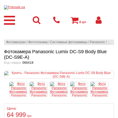
0
шт
Фотомагазин
/
Фототехника
/
Системные фотокамеры
/
Panasonic
/
Panaso
Фотокамера Panasonic Lumix DC-S9 Body Blue
(DC-S9E-A)
Код товара:
066418
Цена:
64 999
грн