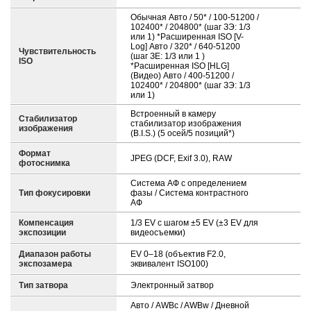
Обычная Авто / 50* / 100-51200 /
102400* / 204800* (шаг ЗЭ: 1/3
или 1) *Расширенная ISO [V-
Log] Авто / 320* / 640-51200
Чувствительность
(шаг ЗЕ: 1/3 или 1 )
ISO
*Расширенная ISO [HLG]
(Видео) Авто / 400-51200 /
102400* / 204800* (шаг ЗЭ: 1/3
или 1)
Встроенный в камеру
Стабилизатор
стабилизатор изображения
изображения
(B.I.S.) (5 осей/5 позиций*)
Формат
JPEG (DCF, Exif 3.0), RAW
фотоснимка
Система АФ с определением
Тип фокусировки
фазы / Система контрастного
АФ
Компенсация
1/3 ЕV с шагом ±5 ЕV (±3 ЕV для
экспозиции
видеосъемки)
Диапазон работы
EV 0–18 (объектив F2.0,
экспозамера
эквивалент ISO100)
Тип затвора
Электронный затвор
Авто / AWBc / AWBw / Дневной