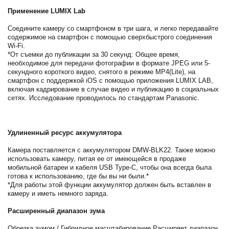
Применение LUMIX Lab
Соедините камеру со смартфоном в три шага, и легко передавайте
содержимое на смартфон с помощью сверхбыстрого соединения
Wi-Fi.
*От съемки до публикации за 30 секунд: Общее время,
необходимое для передачи фотографии в формате JPEG или 5-
секундного короткого видео, снятого в режиме MP4(Lite), на
смартфон с поддержкой iOS с помощью приложения LUMIX LAB,
включая кадрирование в случае видео и публикацию в социальных
сетях. Исследование проводилось по стандартам Panasonic.
Удлиненный ресурс аккумулятора
Камера поставляется с аккумулятором DMW-BLK22. Также можно
использовать камеру, питая ее от имеющейся в продаже
мобильной батареи и кабеля USB Type-C, чтобы она всегда была
готова к использованию, где бы вы ни были.*
*Для работы этой функции аккумулятор должен быть вставлен в
камеру и иметь немного заряда.
Расширенный диапазон зума
Обрезка зумом / Гибридное масштабирование Расширяет диапазон