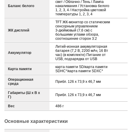
свет / Облачно / Тень / Лампа
Баланс белого
накаливания / Установка белого
1, 2, 3, 4 / Настройка цветовой
температуры 1, 2, 3, 4
TFT ЖК-монитор со статическим
сенсорным управлением
ЖК дисплей
3-дюймовый (7,6 см) с
большими углами обзора,
соотношение сторон 3:2
Литий-ионная аккумуляторная
батарея (7,2 В, 2200 мАч, 16 Вт
Аккумулятор
час) (в комплекте) Питание от
USB, подзарядка от USB
карта памяти SD/карта памяти
Карта памяти
SDHC*/карта памяти SDXC*
Операционная
Прибл. 126 x 73,9 x 46,7 мм
среда
Габариты (Ш х В х
Прибл. 126 x 73,9 x 46,7 мм
Г)
Вес
486 г
Основные характеристики