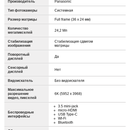
Производитель
Panasonic
Тип фотокамеры
Системная
Размер матрицы
Full frame (36 x 24 мм)
Количество
24,2 Mп
мегапикселей
Стабилизация
Стабилизация сдвигом
изображения
матрицы
Поворотный
Да
дисплей
Сенсорный
Нет
дисплей
Видоискатель
Без видоискателя
Максимальное
разрешение
6K (5952 х 3968)
видео, пикселей
3.5 mini-jack
micro-HDMI
Беспроводные
USB Type-C
интерфейсы
WI-Fi
Bluetooth